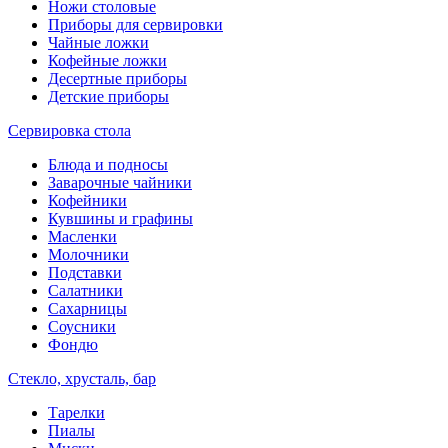
Ножи столовые
Приборы для сервировки
Чайные ложки
Кофейные ложки
Десертные приборы
Детские приборы
Сервировка стола
Блюда и подносы
Заварочные чайники
Кофейники
Кувшины и графины
Масленки
Молочники
Подставки
Салатники
Сахарницы
Соусники
Фондю
Стекло, хрусталь, бар
Тарелки
Пиалы