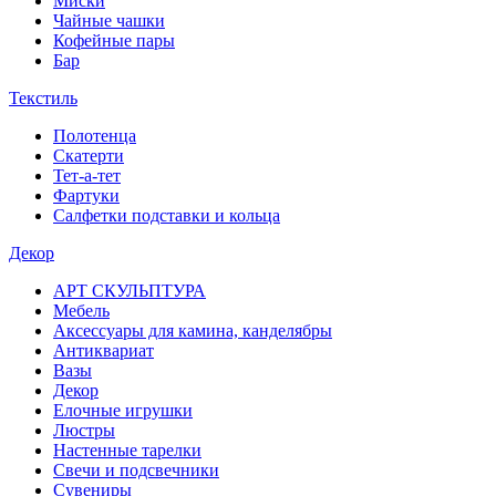
Миски
Чайные чашки
Кофейные пары
Бар
Текстиль
Полотенца
Скатерти
Тет-а-тет
Фартуки
Салфетки подставки и кольца
Декор
АРТ СКУЛЬПТУРА
Мебель
Аксессуары для камина, канделябры
Антиквариат
Вазы
Декор
Елочные игрушки
Люстры
Настенные тарелки
Свечи и подсвечники
Сувениры