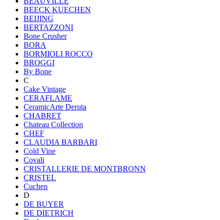
BEAUVILLE
BEECK KUECHEN
BEIJING
BERTAZZONI
Bone Crusher
BORA
BORMIOLI ROCCO
BROGGI
By Bone
C
Cake Vintage
CERAFLAME
CeramicArte Deruta
CHABRET
Chateau Collection
CHEF
CLAUDIA BARBARI
Cold Vine
Covali
CRISTALLERIE DE MONTBRONN
CRISTEL
Cuchen
D
DE BUYER
DE DIETRICH