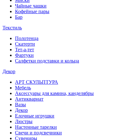
Миски
Чайные чашки
Кофейные пары
Бар
Текстиль
Полотенца
Скатерти
Тет-а-тет
Фартуки
Салфетки подставки и кольца
Декор
АРТ СКУЛЬПТУРА
Мебель
Аксессуары для камина, канделябры
Антиквариат
Вазы
Декор
Елочные игрушки
Люстры
Настенные тарелки
Свечи и подсвечники
Сувениры