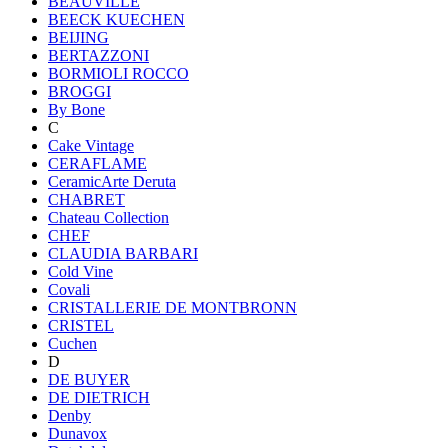
BEAUVILLE
BEECK KUECHEN
BEIJING
BERTAZZONI
BORMIOLI ROCCO
BROGGI
By Bone
C
Cake Vintage
CERAFLAME
CeramicArte Deruta
CHABRET
Chateau Collection
CHEF
CLAUDIA BARBARI
Cold Vine
Covali
CRISTALLERIE DE MONTBRONN
CRISTEL
Cuchen
D
DE BUYER
DE DIETRICH
Denby
Dunavox