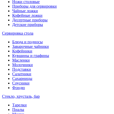
Ножи столовые
Приборы для сервировки
Чайные ложки
Кофейные ложки
Десертные приборы
Детские приборы
Сервировка стола
Блюда и подносы
Заварочные чайники
Кофейники
Кувшины и графины
Масленки
Молочники
Подставки
Салатники
Сахарницы
Соусники
Фондю
Стекло, хрусталь, бар
Тарелки
Пиалы