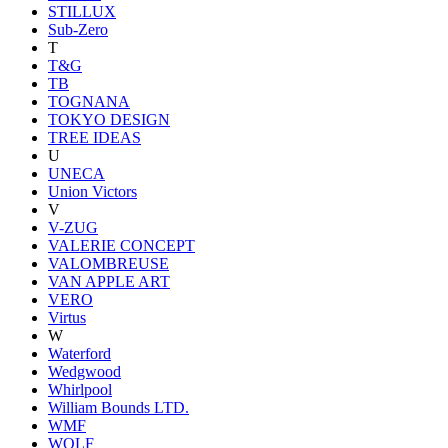
STILLUX
Sub-Zero
T
T&G
TB
TOGNANA
TOKYO DESIGN
TREE IDEAS
U
UNECA
Union Victors
V
V-ZUG
VALERIE CONCEPT
VALOMBREUSE
VAN APPLE ART
VERO
Virtus
W
Waterford
Wedgwood
Whirlpool
William Bounds LTD.
WMF
WOLF