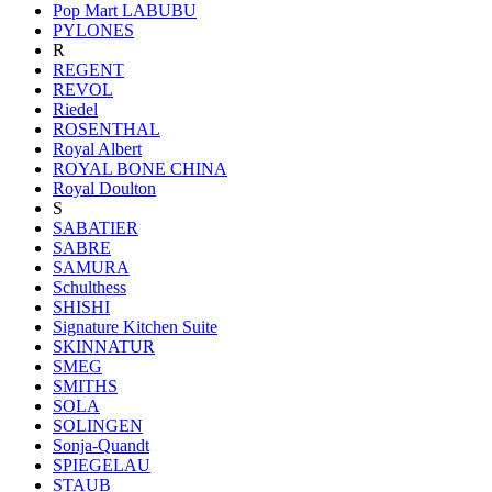
Pop Mart LABUBU
PYLONES
R
REGENT
REVOL
Riedel
ROSENTHAL
Royal Albert
ROYAL BONE CHINA
Royal Doulton
S
SABATIER
SABRE
SAMURA
Schulthess
SHISHI
Signature Kitchen Suite
SKINNATUR
SMEG
SMITHS
SOLA
SOLINGEN
Sonja-Quandt
SPIEGELAU
STAUB