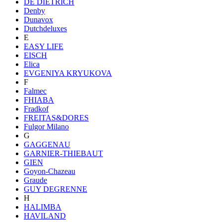
DE DIETRICH
Denby
Dunavox
Dutchdeluxes
E
EASY LIFE
EISCH
Elica
EVGENIYA KRYUKOVA
F
Falmec
FHIABA
Fradkof
FREITAS&DORES
Fulgor Milano
G
GAGGENAU
GARNIER-THIEBAUT
GIEN
Goyon-Chazeau
Graude
GUY DEGRENNE
H
HALIMBA
HAVILAND