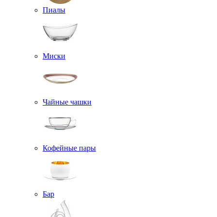
Пиалы
Миски
Чайные чашки
Кофейные пары
Бар