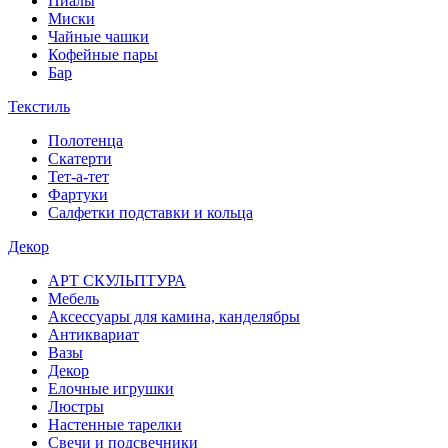
Пиалы
Миски
Чайные чашки
Кофейные пары
Бар
Текстиль
Полотенца
Скатерти
Тет-а-тет
Фартуки
Салфетки подставки и кольца
Декор
АРТ СКУЛЬПТУРА
Мебель
Аксессуары для камина, канделябры
Антиквариат
Вазы
Декор
Елочные игрушки
Люстры
Настенные тарелки
Свечи и подсвечники