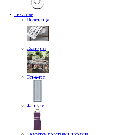
Текстиль
Полотенца
Скатерти
Тет-а-тет
Фартуки
Салфетки подставки и кольца