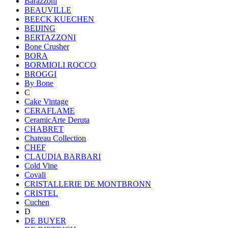
Barazzoni
BEAUVILLE
BEECK KUECHEN
BEIJING
BERTAZZONI
Bone Crusher
BORA
BORMIOLI ROCCO
BROGGI
By Bone
C
Cake Vintage
CERAFLAME
CeramicArte Deruta
CHABRET
Chateau Collection
CHEF
CLAUDIA BARBARI
Cold Vine
Covali
CRISTALLERIE DE MONTBRONN
CRISTEL
Cuchen
D
DE BUYER