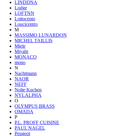
LINDDNA
Lodge
LOFTNN
Lottocento
Loucicentro
M
MASSIMO LUNARDON
MICHEL TAILLIS
Miele
Miyabi
MONACO
mono
N
Nachtmann
NAOR
NEFF
Nolte Kuchen
NYLALPHA
O
OLYMPUS BRASS
OMADA
P
P.L. PROFF CUISINE
PAUL NAGEL
Peugeot