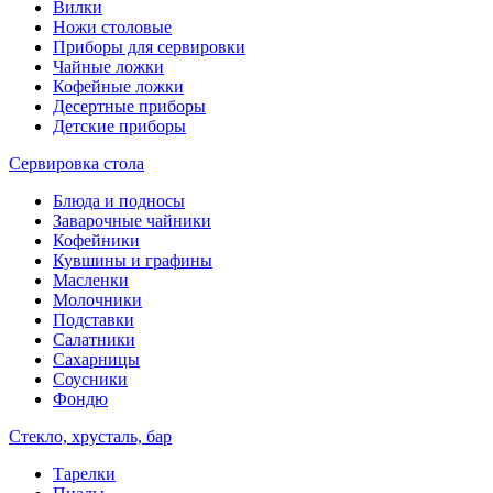
Вилки
Ножи столовые
Приборы для сервировки
Чайные ложки
Кофейные ложки
Десертные приборы
Детские приборы
Сервировка стола
Блюда и подносы
Заварочные чайники
Кофейники
Кувшины и графины
Масленки
Молочники
Подставки
Салатники
Сахарницы
Соусники
Фондю
Стекло, хрусталь, бар
Тарелки