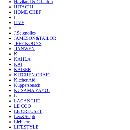
Haviland & C.Parlon
HITACHI
HOME CHEF
I
ILVE
J
J.Seignolles
JAMESON&TAILOR
JEFF KOONS
JIANWEN
K
KAHLA
KAI
KAISER
KITCHEN CRAFT
KitchenAid
Kuppersbusch
KUSAMA YAYOI
L
LACANCHE
LE COQ
LE CREUSET
Leo&Steph
Liebherr
LIFESTYLE