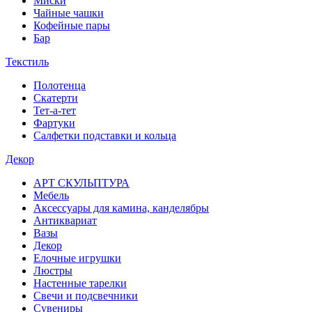
Миски
Чайные чашки
Кофейные пары
Бар
Текстиль
Полотенца
Скатерти
Тет-а-тет
Фартуки
Салфетки подставки и кольца
Декор
АРТ СКУЛЬПТУРА
Мебель
Аксессуары для камина, канделябры
Антиквариат
Вазы
Декор
Елочные игрушки
Люстры
Настенные тарелки
Свечи и подсвечники
Сувениры