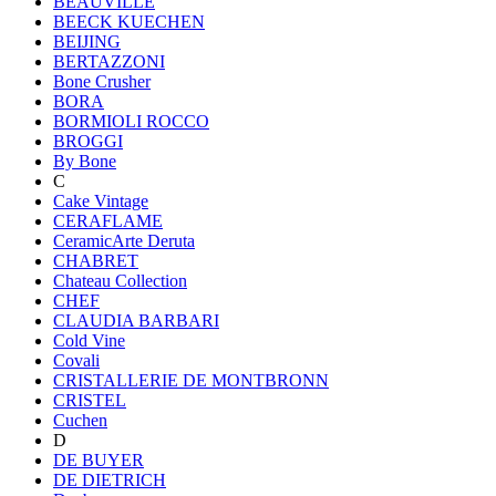
BEAUVILLE
BEECK KUECHEN
BEIJING
BERTAZZONI
Bone Crusher
BORA
BORMIOLI ROCCO
BROGGI
By Bone
C
Cake Vintage
CERAFLAME
CeramicArte Deruta
CHABRET
Chateau Collection
CHEF
CLAUDIA BARBARI
Cold Vine
Covali
CRISTALLERIE DE MONTBRONN
CRISTEL
Cuchen
D
DE BUYER
DE DIETRICH