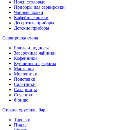
Ножи столовые
Приборы для сервировки
Чайные ложки
Кофейные ложки
Десертные приборы
Детские приборы
Сервировка стола
Блюда и подносы
Заварочные чайники
Кофейники
Кувшины и графины
Масленки
Молочники
Подставки
Салатники
Сахарницы
Соусники
Фондю
Стекло, хрусталь, бар
Тарелки
Пиалы