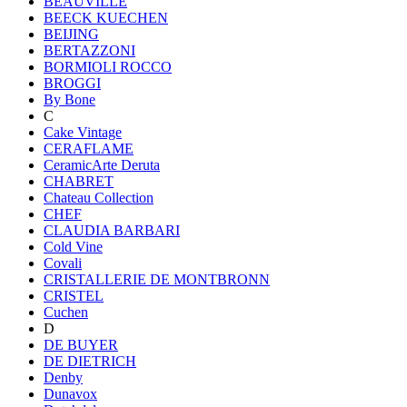
BEAUVILLE
BEECK KUECHEN
BEIJING
BERTAZZONI
BORMIOLI ROCCO
BROGGI
By Bone
C
Cake Vintage
CERAFLAME
CeramicArte Deruta
CHABRET
Chateau Collection
CHEF
CLAUDIA BARBARI
Cold Vine
Covali
CRISTALLERIE DE MONTBRONN
CRISTEL
Cuchen
D
DE BUYER
DE DIETRICH
Denby
Dunavox