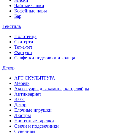
Миски
Чайные чашки
Кофейные пары
Бар
Текстиль
Полотенца
Скатерти
Тет-а-тет
Фартуки
Салфетки подставки и кольца
Декор
АРТ СКУЛЬПТУРА
Мебель
Аксессуары для камина, канделябры
Антиквариат
Вазы
Декор
Елочные игрушки
Люстры
Настенные тарелки
Свечи и подсвечники
Сувениры