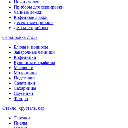
Ножи столовые
Приборы для сервировки
Чайные ложки
Кофейные ложки
Десертные приборы
Детские приборы
Сервировка стола
Блюда и подносы
Заварочные чайники
Кофейники
Кувшины и графины
Масленки
Молочники
Подставки
Салатники
Сахарницы
Соусники
Фондю
Стекло, хрусталь, бар
Тарелки
Пиалы