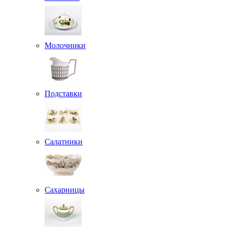
Молочники
Подставки
Салатники
Сахарницы