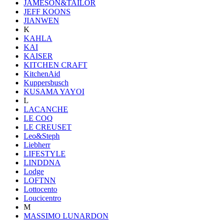
JAMESON&TAILOR
JEFF KOONS
JIANWEN
K
KAHLA
KAI
KAISER
KITCHEN CRAFT
KitchenAid
Kuppersbusch
KUSAMA YAYOI
L
LACANCHE
LE COQ
LE CREUSET
Leo&Steph
Liebherr
LIFESTYLE
LINDDNA
Lodge
LOFTNN
Lottocento
Loucicentro
M
MASSIMO LUNARDON