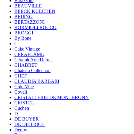
Barazzoni
BEAUVILLE
BEECK KUECHEN
BEIJING
BERTAZZONI
BORMIOLI ROCCO
BROGGI
By Bone
C
Cake Vintage
CERAFLAME
CeramicArte Deruta
CHABRET
Chateau Collection
CHEF
CLAUDIA BARBARI
Cold Vine
Covali
CRISTALLERIE DE MONTBRONN
CRISTEL
Cuchen
D
DE BUYER
DE DIETRICH
Denby