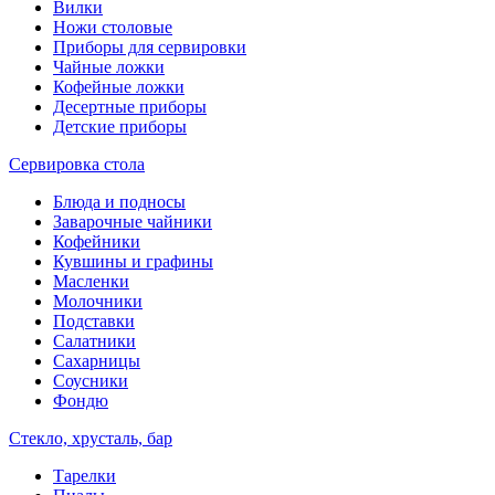
Вилки
Ножи столовые
Приборы для сервировки
Чайные ложки
Кофейные ложки
Десертные приборы
Детские приборы
Сервировка стола
Блюда и подносы
Заварочные чайники
Кофейники
Кувшины и графины
Масленки
Молочники
Подставки
Салатники
Сахарницы
Соусники
Фондю
Стекло, хрусталь, бар
Тарелки