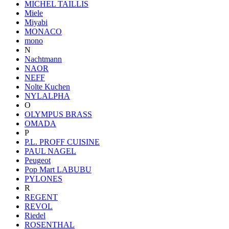
MICHEL TAILLIS
Miele
Miyabi
MONACO
mono
N
Nachtmann
NAOR
NEFF
Nolte Kuchen
NYLALPHA
O
OLYMPUS BRASS
OMADA
P
P.L. PROFF CUISINE
PAUL NAGEL
Peugeot
Pop Mart LABUBU
PYLONES
R
REGENT
REVOL
Riedel
ROSENTHAL