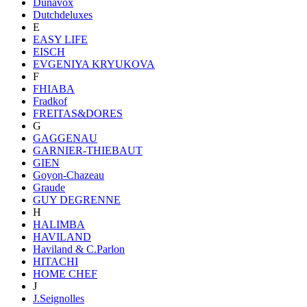
Dunavox
Dutchdeluxes
E
EASY LIFE
EISCH
EVGENIYA KRYUKOVA
F
FHIABA
Fradkof
FREITAS&DORES
G
GAGGENAU
GARNIER-THIEBAUT
GIEN
Goyon-Chazeau
Graude
GUY DEGRENNE
H
HALIMBA
HAVILAND
Haviland & C.Parlon
HITACHI
HOME CHEF
J
J.Seignolles