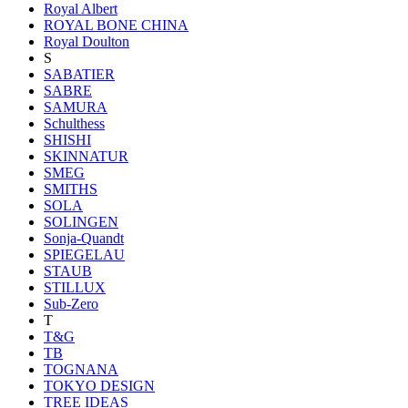
Royal Albert
ROYAL BONE CHINA
Royal Doulton
S
SABATIER
SABRE
SAMURA
Schulthess
SHISHI
SKINNATUR
SMEG
SMITHS
SOLA
SOLINGEN
Sonja-Quandt
SPIEGELAU
STAUB
STILLUX
Sub-Zero
T
T&G
TB
TOGNANA
TOKYO DESIGN
TREE IDEAS