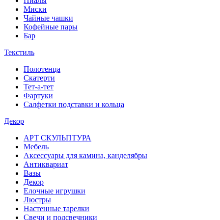
Пиалы
Миски
Чайные чашки
Кофейные пары
Бар
Текстиль
Полотенца
Скатерти
Тет-а-тет
Фартуки
Салфетки подставки и кольца
Декор
АРТ СКУЛЬПТУРА
Мебель
Аксессуары для камина, канделябры
Антиквариат
Вазы
Декор
Елочные игрушки
Люстры
Настенные тарелки
Свечи и подсвечники