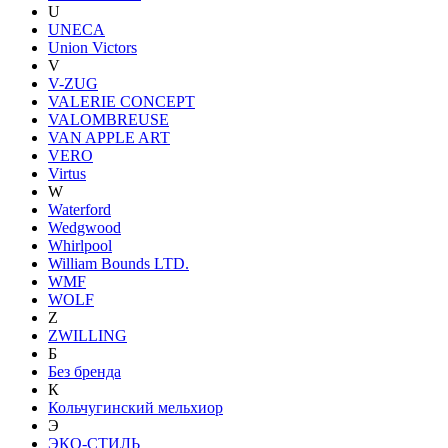
U
UNECA
Union Victors
V
V-ZUG
VALERIE CONCEPT
VALOMBREUSE
VAN APPLE ART
VERO
Virtus
W
Waterford
Wedgwood
Whirlpool
William Bounds LTD.
WMF
WOLF
Z
ZWILLING
Б
Без бренда
К
Кольчугинский мельхиор
Э
ЭКО-СТИЛЬ