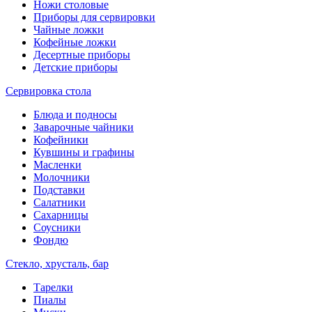
Ножи столовые
Приборы для сервировки
Чайные ложки
Кофейные ложки
Десертные приборы
Детские приборы
Сервировка стола
Блюда и подносы
Заварочные чайники
Кофейники
Кувшины и графины
Масленки
Молочники
Подставки
Салатники
Сахарницы
Соусники
Фондю
Стекло, хрусталь, бар
Тарелки
Пиалы