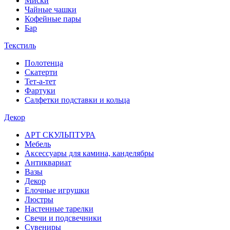
Миски
Чайные чашки
Кофейные пары
Бар
Текстиль
Полотенца
Скатерти
Тет-а-тет
Фартуки
Салфетки подставки и кольца
Декор
АРТ СКУЛЬПТУРА
Мебель
Аксессуары для камина, канделябры
Антиквариат
Вазы
Декор
Елочные игрушки
Люстры
Настенные тарелки
Свечи и подсвечники
Сувениры