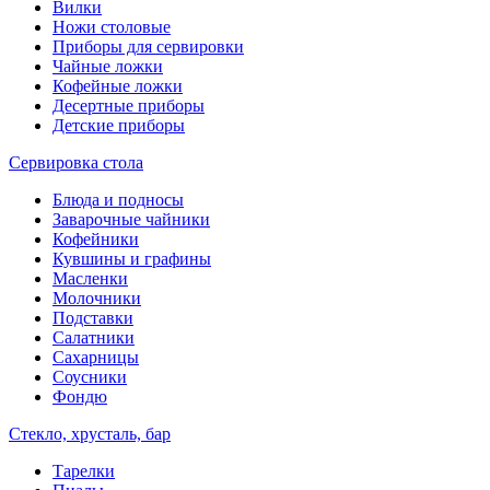
Вилки
Ножи столовые
Приборы для сервировки
Чайные ложки
Кофейные ложки
Десертные приборы
Детские приборы
Сервировка стола
Блюда и подносы
Заварочные чайники
Кофейники
Кувшины и графины
Масленки
Молочники
Подставки
Салатники
Сахарницы
Соусники
Фондю
Стекло, хрусталь, бар
Тарелки