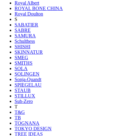
Royal Albert
ROYAL BONE CHINA
Royal Doulton
S
SABATIER
SABRE
SAMURA
Schulthess
SHISHI
SKINNATUR
SMEG
SMITHS
SOLA
SOLINGEN
Sonja-Quandt
SPIEGELAU
STAUB
STILLUX
Sub-Zero
T
T&G
TB
TOGNANA
TOKYO DESIGN
TREE IDEAS