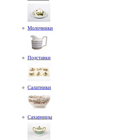
Молочники
Подставки
Салатники
Сахарницы