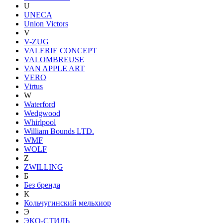
U
UNECA
Union Victors
V
V-ZUG
VALERIE CONCEPT
VALOMBREUSE
VAN APPLE ART
VERO
Virtus
W
Waterford
Wedgwood
Whirlpool
William Bounds LTD.
WMF
WOLF
Z
ZWILLING
Б
Без бренда
К
Кольчугинский мельхиор
Э
ЭКО-СТИЛЬ