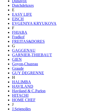
Dunavox
Dutchdeluxes
E
EASY LIFE
EISCH
EVGENIYA KRYUKOVA
F
FHIABA
Fradkof
FREITAS&DORES
G
GAGGENAU
GARNIER-THIEBAUT
GIEN
Goyon-Chazeau
Graude
GUY DEGRENNE
H
HALIMBA
HAVILAND
Haviland & C.Parlon
HITACHI
HOME CHEF
J
J.Seignolles