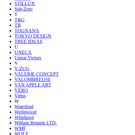
STILLUX
Sub-Zero
T
T&G
TB
TOGNANA
TOKYO DESIGN
TREE IDEAS
U
UNECA
Union Victors
V
V-ZUG
VALERIE CONCEPT
VALOMBREUSE
VAN APPLE ART
VERO
Virtus
W
Waterford
Wedgwood
Whirlpool
William Bounds LTD.
WMF
WOLF