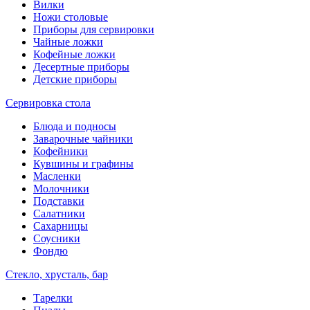
Вилки
Ножи столовые
Приборы для сервировки
Чайные ложки
Кофейные ложки
Десертные приборы
Детские приборы
Сервировка стола
Блюда и подносы
Заварочные чайники
Кофейники
Кувшины и графины
Масленки
Молочники
Подставки
Салатники
Сахарницы
Соусники
Фондю
Стекло, хрусталь, бар
Тарелки