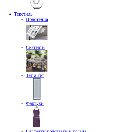
Текстиль
Полотенца
Скатерти
Тет-а-тет
Фартуки
Салфетки подставки и кольца