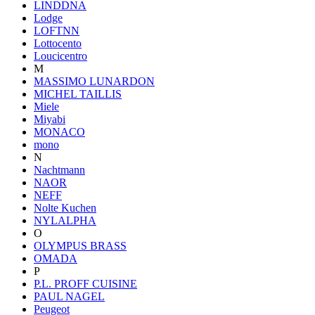
LINDDNA
Lodge
LOFTNN
Lottocento
Loucicentro
M
MASSIMO LUNARDON
MICHEL TAILLIS
Miele
Miyabi
MONACO
mono
N
Nachtmann
NAOR
NEFF
Nolte Kuchen
NYLALPHA
O
OLYMPUS BRASS
OMADA
P
P.L. PROFF CUISINE
PAUL NAGEL
Peugeot