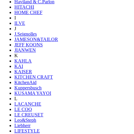
Haviland & C.Parlon
HITACHI
HOME CHEF
I
ILVE
J
J.Seignolles
JAMESON&TAILOR
JEFF KOONS
JIANWEN
K
KAHLA
KAI
KAISER
KITCHEN CRAFT
KitchenAid
Kuppersbusch
KUSAMA YAYOI
L
LACANCHE
LE COQ
LE CREUSET
Leo&Steph
Liebherr
LIFESTYLE