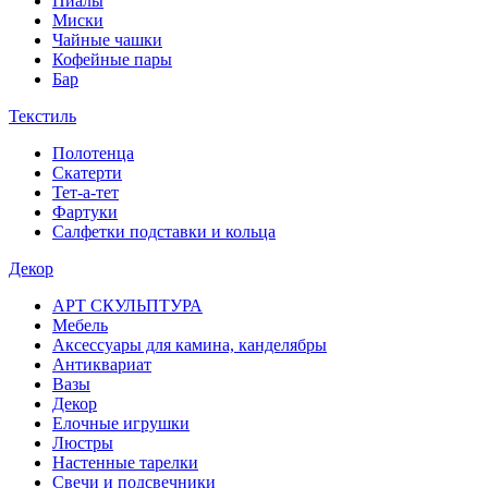
Пиалы
Миски
Чайные чашки
Кофейные пары
Бар
Текстиль
Полотенца
Скатерти
Тет-а-тет
Фартуки
Салфетки подставки и кольца
Декор
АРТ СКУЛЬПТУРА
Мебель
Аксессуары для камина, канделябры
Антиквариат
Вазы
Декор
Елочные игрушки
Люстры
Настенные тарелки
Свечи и подсвечники