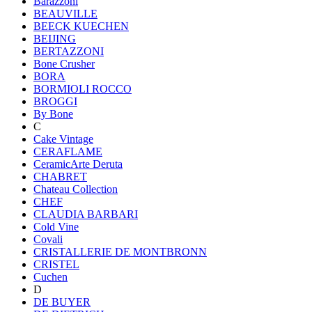
Barazzoni
BEAUVILLE
BEECK KUECHEN
BEIJING
BERTAZZONI
Bone Crusher
BORA
BORMIOLI ROCCO
BROGGI
By Bone
C
Cake Vintage
CERAFLAME
CeramicArte Deruta
CHABRET
Chateau Collection
CHEF
CLAUDIA BARBARI
Cold Vine
Covali
CRISTALLERIE DE MONTBRONN
CRISTEL
Cuchen
D
DE BUYER