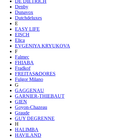
DE DIETRICH
Denby
Dunavox
Dutchdeluxes
E
EASY LIFE
EISCH
Elica
EVGENIYA KRYUKOVA
F
Falmec
FHIABA
Fradkof
FREITAS&DORES
Fulgor Milano
G
GAGGENAU
GARNIER-THIEBAUT
GIEN
Goyon-Chazeau
Graude
GUY DEGRENNE
H
HALIMBA
HAVILAND