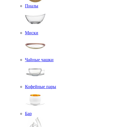
Пиалы
Миски
Чайные чашки
Кофейные пары
Бар