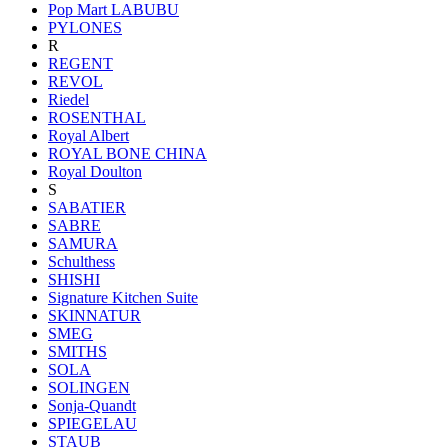
Pop Mart LABUBU
PYLONES
R
REGENT
REVOL
Riedel
ROSENTHAL
Royal Albert
ROYAL BONE CHINA
Royal Doulton
S
SABATIER
SABRE
SAMURA
Schulthess
SHISHI
Signature Kitchen Suite
SKINNATUR
SMEG
SMITHS
SOLA
SOLINGEN
Sonja-Quandt
SPIEGELAU
STAUB