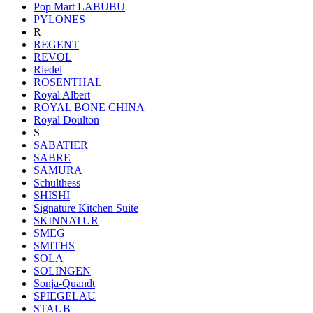
Pop Mart LABUBU
PYLONES
R
REGENT
REVOL
Riedel
ROSENTHAL
Royal Albert
ROYAL BONE CHINA
Royal Doulton
S
SABATIER
SABRE
SAMURA
Schulthess
SHISHI
Signature Kitchen Suite
SKINNATUR
SMEG
SMITHS
SOLA
SOLINGEN
Sonja-Quandt
SPIEGELAU
STAUB