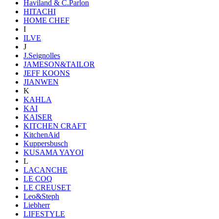
Haviland & C.Parlon
HITACHI
HOME CHEF
I
ILVE
J
J.Seignolles
JAMESON&TAILOR
JEFF KOONS
JIANWEN
K
KAHLA
KAI
KAISER
KITCHEN CRAFT
KitchenAid
Kuppersbusch
KUSAMA YAYOI
L
LACANCHE
LE COQ
LE CREUSET
Leo&Steph
Liebherr
LIFESTYLE