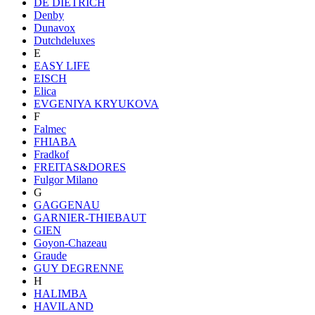
DE DIETRICH
Denby
Dunavox
Dutchdeluxes
E
EASY LIFE
EISCH
Elica
EVGENIYA KRYUKOVA
F
Falmec
FHIABA
Fradkof
FREITAS&DORES
Fulgor Milano
G
GAGGENAU
GARNIER-THIEBAUT
GIEN
Goyon-Chazeau
Graude
GUY DEGRENNE
H
HALIMBA
HAVILAND