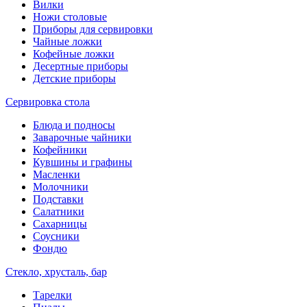
Вилки
Ножи столовые
Приборы для сервировки
Чайные ложки
Кофейные ложки
Десертные приборы
Детские приборы
Сервировка стола
Блюда и подносы
Заварочные чайники
Кофейники
Кувшины и графины
Масленки
Молочники
Подставки
Салатники
Сахарницы
Соусники
Фондю
Стекло, хрусталь, бар
Тарелки