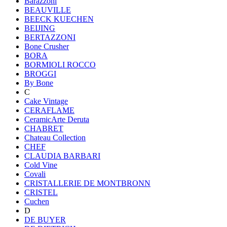
Barazzoni
BEAUVILLE
BEECK KUECHEN
BEIJING
BERTAZZONI
Bone Crusher
BORA
BORMIOLI ROCCO
BROGGI
By Bone
C
Cake Vintage
CERAFLAME
CeramicArte Deruta
CHABRET
Chateau Collection
CHEF
CLAUDIA BARBARI
Cold Vine
Covali
CRISTALLERIE DE MONTBRONN
CRISTEL
Cuchen
D
DE BUYER