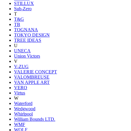
STILLUX
Sub-Zero
T
T&G
TB
TOGNANA
TOKYO DESIGN
TREE IDEAS
U
UNECA
Union Victors
V
V-ZUG
VALERIE CONCEPT
VALOMBREUSE
VAN APPLE ART
VERO
Virtus
W
Waterford
Wedgwood
Whirlpool
William Bounds LTD.
WMF
WOLF