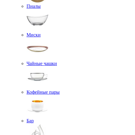
Пиалы
Миски
Чайные чашки
Кофейные пары
Бар