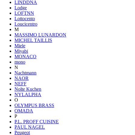
LINDDNA
Lodge
LOFTNN
Lottocento
Loucicentro
M
MASSIMO LUNARDON
MICHEL TAILLIS
Miele
Miyabi
MONACO
mono
N
Nachtmann
NAOR
NEFF
Nolte Kuchen
NYLALPHA
O
OLYMPUS BRASS
OMADA
P
P.L. PROFF CUISINE
PAUL NAGEL
Peugeot