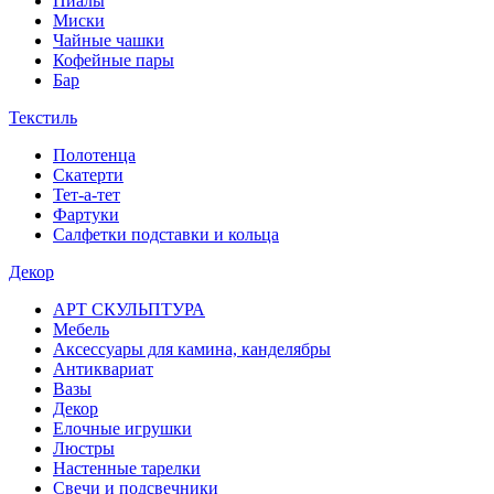
Пиалы
Миски
Чайные чашки
Кофейные пары
Бар
Текстиль
Полотенца
Скатерти
Тет-а-тет
Фартуки
Салфетки подставки и кольца
Декор
АРТ СКУЛЬПТУРА
Мебель
Аксессуары для камина, канделябры
Антиквариат
Вазы
Декор
Елочные игрушки
Люстры
Настенные тарелки
Свечи и подсвечники