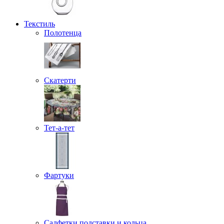
Текстиль
Полотенца
Скатерти
Тет-а-тет
Фартуки
Салфетки подставки и кольца