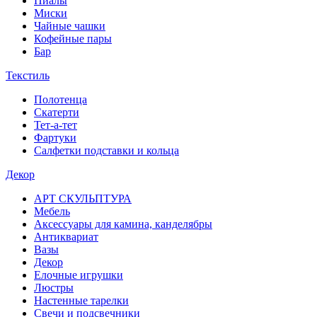
Пиалы
Миски
Чайные чашки
Кофейные пары
Бар
Текстиль
Полотенца
Скатерти
Тет-а-тет
Фартуки
Салфетки подставки и кольца
Декор
АРТ СКУЛЬПТУРА
Мебель
Аксессуары для камина, канделябры
Антиквариат
Вазы
Декор
Елочные игрушки
Люстры
Настенные тарелки
Свечи и подсвечники