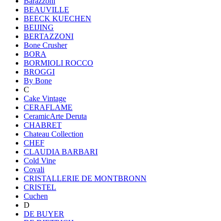
Barazzoni
BEAUVILLE
BEECK KUECHEN
BEIJING
BERTAZZONI
Bone Crusher
BORA
BORMIOLI ROCCO
BROGGI
By Bone
C
Cake Vintage
CERAFLAME
CeramicArte Deruta
CHABRET
Chateau Collection
CHEF
CLAUDIA BARBARI
Cold Vine
Covali
CRISTALLERIE DE MONTBRONN
CRISTEL
Cuchen
D
DE BUYER