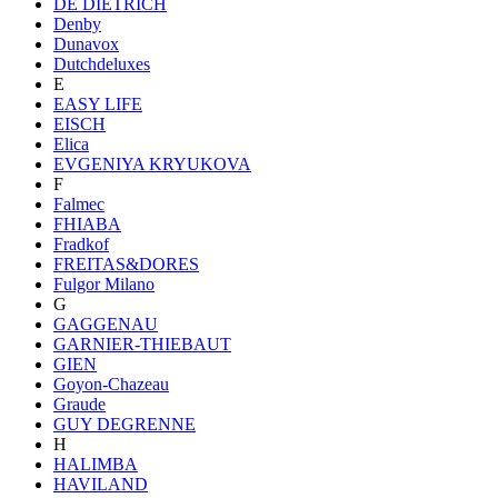
DE DIETRICH
Denby
Dunavox
Dutchdeluxes
E
EASY LIFE
EISCH
Elica
EVGENIYA KRYUKOVA
F
Falmec
FHIABA
Fradkof
FREITAS&DORES
Fulgor Milano
G
GAGGENAU
GARNIER-THIEBAUT
GIEN
Goyon-Chazeau
Graude
GUY DEGRENNE
H
HALIMBA
HAVILAND