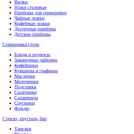
Вилки
Ножи столовые
Приборы для сервировки
Чайные ложки
Кофейные ложки
Десертные приборы
Детские приборы
Сервировка стола
Блюда и подносы
Заварочные чайники
Кофейники
Кувшины и графины
Масленки
Молочники
Подставки
Салатники
Сахарницы
Соусники
Фондю
Стекло, хрусталь, бар
Тарелки