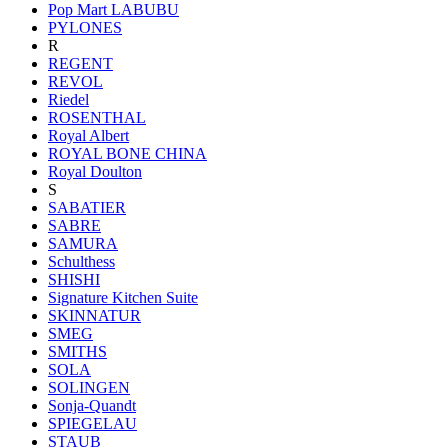
Pop Mart LABUBU
PYLONES
R
REGENT
REVOL
Riedel
ROSENTHAL
Royal Albert
ROYAL BONE CHINA
Royal Doulton
S
SABATIER
SABRE
SAMURA
Schulthess
SHISHI
Signature Kitchen Suite
SKINNATUR
SMEG
SMITHS
SOLA
SOLINGEN
Sonja-Quandt
SPIEGELAU
STAUB