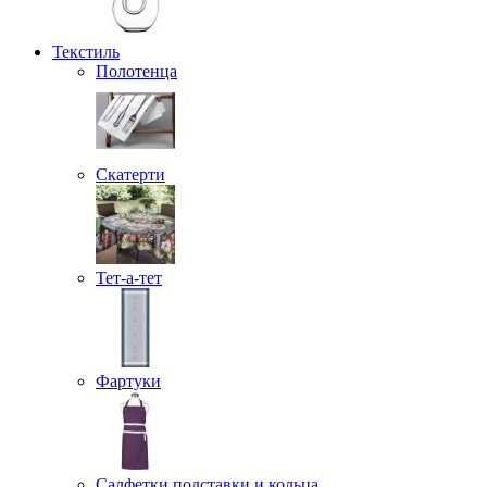
Текстиль
Полотенца
Скатерти
Тет-а-тет
Фартуки
Салфетки подставки и кольца