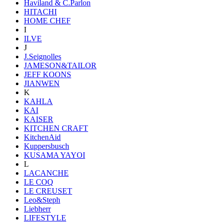
Haviland & C.Parlon
HITACHI
HOME CHEF
I
ILVE
J
J.Seignolles
JAMESON&TAILOR
JEFF KOONS
JIANWEN
K
KAHLA
KAI
KAISER
KITCHEN CRAFT
KitchenAid
Kuppersbusch
KUSAMA YAYOI
L
LACANCHE
LE COQ
LE CREUSET
Leo&Steph
Liebherr
LIFESTYLE