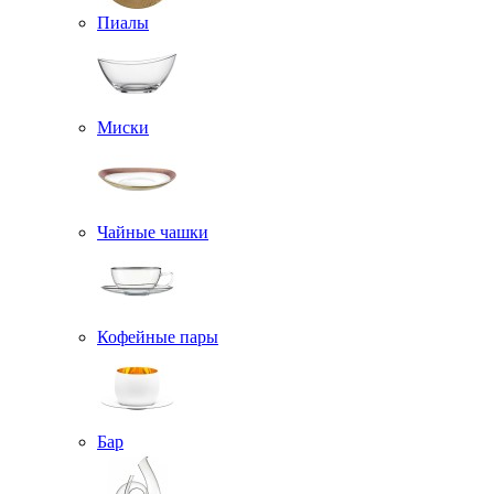
Пиалы
Миски
Чайные чашки
Кофейные пары
Бар