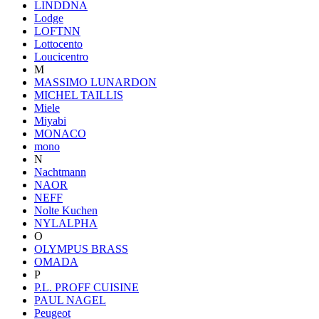
LINDDNA
Lodge
LOFTNN
Lottocento
Loucicentro
M
MASSIMO LUNARDON
MICHEL TAILLIS
Miele
Miyabi
MONACO
mono
N
Nachtmann
NAOR
NEFF
Nolte Kuchen
NYLALPHA
O
OLYMPUS BRASS
OMADA
P
P.L. PROFF CUISINE
PAUL NAGEL
Peugeot