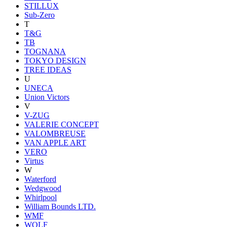
STILLUX
Sub-Zero
T
T&G
TB
TOGNANA
TOKYO DESIGN
TREE IDEAS
U
UNECA
Union Victors
V
V-ZUG
VALERIE CONCEPT
VALOMBREUSE
VAN APPLE ART
VERO
Virtus
W
Waterford
Wedgwood
Whirlpool
William Bounds LTD.
WMF
WOLF