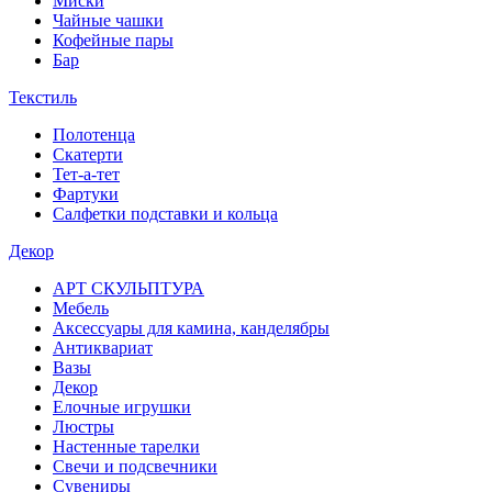
Миски
Чайные чашки
Кофейные пары
Бар
Текстиль
Полотенца
Скатерти
Тет-а-тет
Фартуки
Салфетки подставки и кольца
Декор
АРТ СКУЛЬПТУРА
Мебель
Аксессуары для камина, канделябры
Антиквариат
Вазы
Декор
Елочные игрушки
Люстры
Настенные тарелки
Свечи и подсвечники
Сувениры