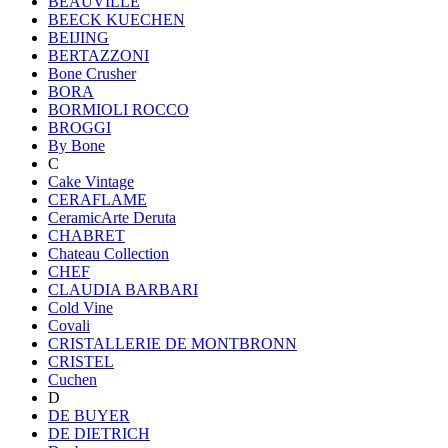
BEAUVILLE
BEECK KUECHEN
BEIJING
BERTAZZONI
Bone Crusher
BORA
BORMIOLI ROCCO
BROGGI
By Bone
C
Cake Vintage
CERAFLAME
CeramicArte Deruta
CHABRET
Chateau Collection
CHEF
CLAUDIA BARBARI
Cold Vine
Covali
CRISTALLERIE DE MONTBRONN
CRISTEL
Cuchen
D
DE BUYER
DE DIETRICH