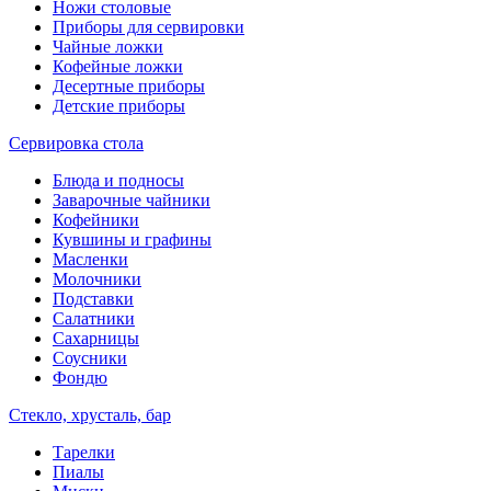
Ножи столовые
Приборы для сервировки
Чайные ложки
Кофейные ложки
Десертные приборы
Детские приборы
Сервировка стола
Блюда и подносы
Заварочные чайники
Кофейники
Кувшины и графины
Масленки
Молочники
Подставки
Салатники
Сахарницы
Соусники
Фондю
Стекло, хрусталь, бар
Тарелки
Пиалы