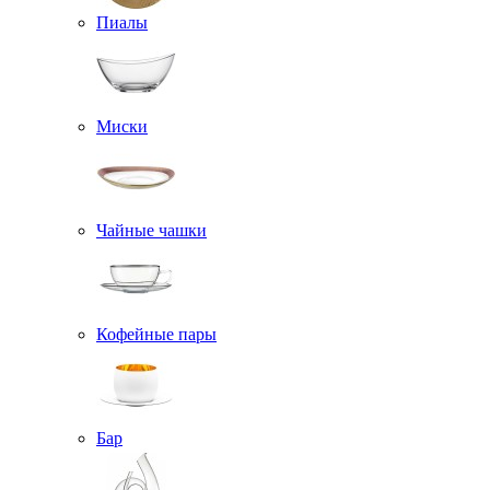
Пиалы
Миски
Чайные чашки
Кофейные пары
Бар