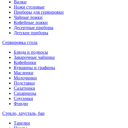
Вилки
Ножи столовые
Приборы для сервировки
Чайные ложки
Кофейные ложки
Десертные приборы
Детские приборы
Сервировка стола
Блюда и подносы
Заварочные чайники
Кофейники
Кувшины и графины
Масленки
Молочники
Подставки
Салатники
Сахарницы
Соусники
Фондю
Стекло, хрусталь, бар
Тарелки