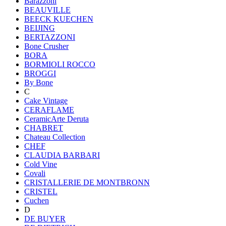
Barazzoni
BEAUVILLE
BEECK KUECHEN
BEIJING
BERTAZZONI
Bone Crusher
BORA
BORMIOLI ROCCO
BROGGI
By Bone
C
Cake Vintage
CERAFLAME
CeramicArte Deruta
CHABRET
Chateau Collection
CHEF
CLAUDIA BARBARI
Cold Vine
Covali
CRISTALLERIE DE MONTBRONN
CRISTEL
Cuchen
D
DE BUYER