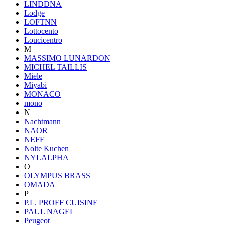
LINDDNA
Lodge
LOFTNN
Lottocento
Loucicentro
M
MASSIMO LUNARDON
MICHEL TAILLIS
Miele
Miyabi
MONACO
mono
N
Nachtmann
NAOR
NEFF
Nolte Kuchen
NYLALPHA
O
OLYMPUS BRASS
OMADA
P
P.L. PROFF CUISINE
PAUL NAGEL
Peugeot