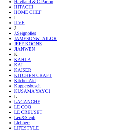
Haviland & C.Parlon
HITACHI
HOME CHEF
I
ILVE
J
J.Seignolles
JAMESON&TAILOR
JEFF KOONS
JIANWEN
K
KAHLA
KAI
KAISER
KITCHEN CRAFT
KitchenAid
Kuppersbusch
KUSAMA YAYOI
L
LACANCHE
LE COQ
LE CREUSET
Leo&Steph
Liebherr
LIFESTYLE