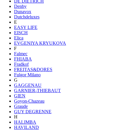
DE DIETRICH
Denby
Dunavox
Dutchdeluxes
E
EASY LIFE
EISCH
Elica
EVGENIYA KRYUKOVA
F
Falmec
FHIABA
Fradkof
FREITAS&DORES
Fulgor Milano
G
GAGGENAU
GARNIER-THIEBAUT
GIEN
Goyon-Chazeau
Graude
GUY DEGRENNE
H
HALIMBA
HAVILAND