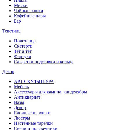
Пиалы
Миски
Чайные чашки
Кофейные пары
Бар
Текстиль
Полотенца
Скатерти
Тет-а-тет
Фартуки
Салфетки подставки и кольца
Декор
АРТ СКУЛЬПТУРА
Мебель
Аксессуары для камина, канделябры
Антиквариат
Вазы
Декор
Елочные игрушки
Люстры
Настенные тарелки
Свечи и подсвечники