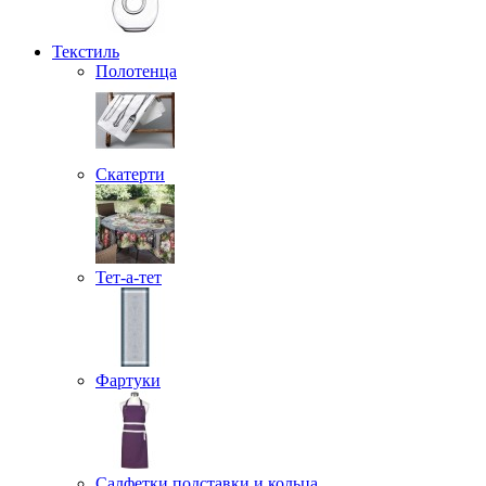
Текстиль
Полотенца
Скатерти
Тет-а-тет
Фартуки
Салфетки подставки и кольца