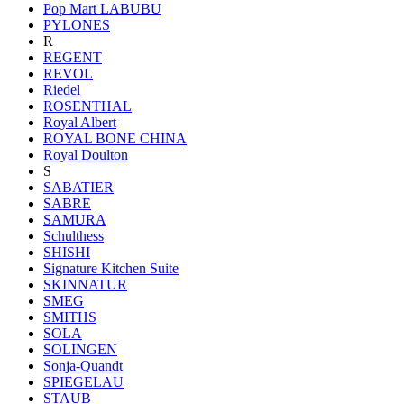
Pop Mart LABUBU
PYLONES
R
REGENT
REVOL
Riedel
ROSENTHAL
Royal Albert
ROYAL BONE CHINA
Royal Doulton
S
SABATIER
SABRE
SAMURA
Schulthess
SHISHI
Signature Kitchen Suite
SKINNATUR
SMEG
SMITHS
SOLA
SOLINGEN
Sonja-Quandt
SPIEGELAU
STAUB