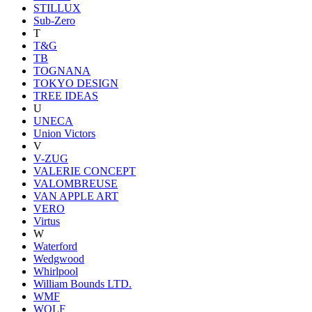
STILLUX
Sub-Zero
T
T&G
TB
TOGNANA
TOKYO DESIGN
TREE IDEAS
U
UNECA
Union Victors
V
V-ZUG
VALERIE CONCEPT
VALOMBREUSE
VAN APPLE ART
VERO
Virtus
W
Waterford
Wedgwood
Whirlpool
William Bounds LTD.
WMF
WOLF