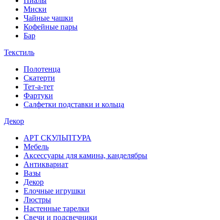
Пиалы
Миски
Чайные чашки
Кофейные пары
Бар
Текстиль
Полотенца
Скатерти
Тет-а-тет
Фартуки
Салфетки подставки и кольца
Декор
АРТ СКУЛЬПТУРА
Мебель
Аксессуары для камина, канделябры
Антиквариат
Вазы
Декор
Елочные игрушки
Люстры
Настенные тарелки
Свечи и подсвечники