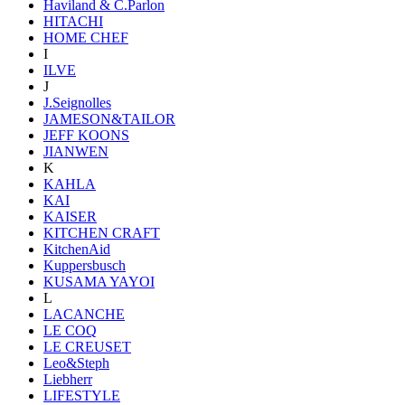
Haviland & C.Parlon
HITACHI
HOME CHEF
I
ILVE
J
J.Seignolles
JAMESON&TAILOR
JEFF KOONS
JIANWEN
K
KAHLA
KAI
KAISER
KITCHEN CRAFT
KitchenAid
Kuppersbusch
KUSAMA YAYOI
L
LACANCHE
LE COQ
LE CREUSET
Leo&Steph
Liebherr
LIFESTYLE