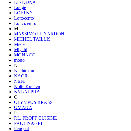
LINDDNA
Lodge
LOFTNN
Lottocento
Loucicentro
M
MASSIMO LUNARDON
MICHEL TAILLIS
Miele
Miyabi
MONACO
mono
N
Nachtmann
NAOR
NEFF
Nolte Kuchen
NYLALPHA
O
OLYMPUS BRASS
OMADA
P
P.L. PROFF CUISINE
PAUL NAGEL
Peugeot