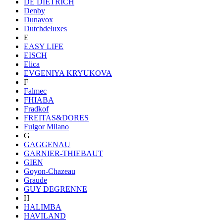
DE DIETRICH
Denby
Dunavox
Dutchdeluxes
E
EASY LIFE
EISCH
Elica
EVGENIYA KRYUKOVA
F
Falmec
FHIABA
Fradkof
FREITAS&DORES
Fulgor Milano
G
GAGGENAU
GARNIER-THIEBAUT
GIEN
Goyon-Chazeau
Graude
GUY DEGRENNE
H
HALIMBA
HAVILAND