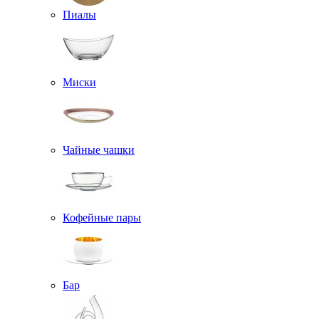
Пиалы
Миски
Чайные чашки
Кофейные пары
Бар