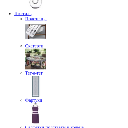
Текстиль
Полотенца
Скатерти
Тет-а-тет
Фартуки
Салфетки подставки и кольца