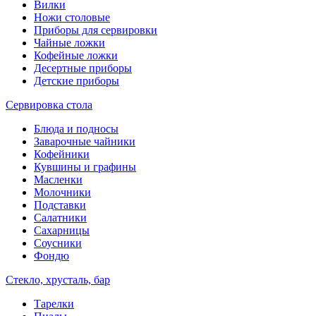
Вилки
Ножи столовые
Приборы для сервировки
Чайные ложки
Кофейные ложки
Десертные приборы
Детские приборы
Сервировка стола
Блюда и подносы
Заварочные чайники
Кофейники
Кувшины и графины
Масленки
Молочники
Подставки
Салатники
Сахарницы
Соусники
Фондю
Стекло, хрусталь, бар
Тарелки