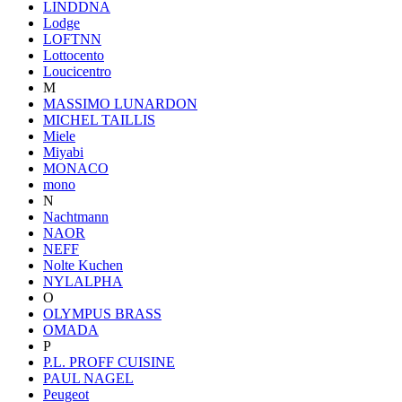
LINDDNA
Lodge
LOFTNN
Lottocento
Loucicentro
M
MASSIMO LUNARDON
MICHEL TAILLIS
Miele
Miyabi
MONACO
mono
N
Nachtmann
NAOR
NEFF
Nolte Kuchen
NYLALPHA
O
OLYMPUS BRASS
OMADA
P
P.L. PROFF CUISINE
PAUL NAGEL
Peugeot