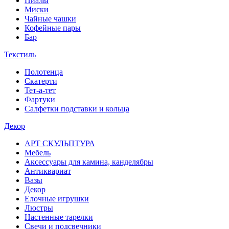
Пиалы
Миски
Чайные чашки
Кофейные пары
Бар
Текстиль
Полотенца
Скатерти
Тет-а-тет
Фартуки
Салфетки подставки и кольца
Декор
АРТ СКУЛЬПТУРА
Мебель
Аксессуары для камина, канделябры
Антиквариат
Вазы
Декор
Елочные игрушки
Люстры
Настенные тарелки
Свечи и подсвечники