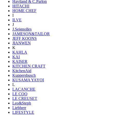
Haviland & C.Parlon
HITACHI
HOME CHEF
I
ILVE
J
J.Seignolles
JAMESON&TAILOR
JEFF KOONS
JIANWEN
K
KAHLA
KAI
KAISER
KITCHEN CRAFT
KitchenAid
Kuppersbusch
KUSAMA YAYOI
L
LACANCHE
LE COQ
LE CREUSET
Leo&Steph
Liebherr
LIFESTYLE