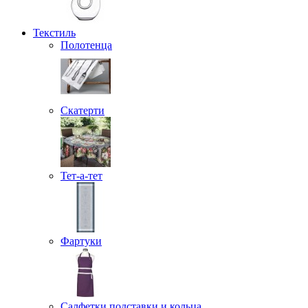
Текстиль
Полотенца
Скатерти
Тет-а-тет
Фартуки
Салфетки подставки и кольца