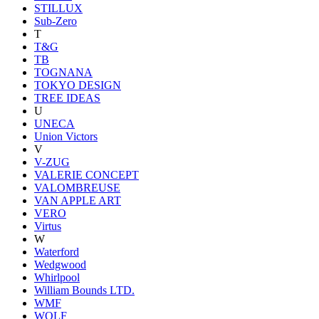
STILLUX
Sub-Zero
T
T&G
TB
TOGNANA
TOKYO DESIGN
TREE IDEAS
U
UNECA
Union Victors
V
V-ZUG
VALERIE CONCEPT
VALOMBREUSE
VAN APPLE ART
VERO
Virtus
W
Waterford
Wedgwood
Whirlpool
William Bounds LTD.
WMF
WOLF