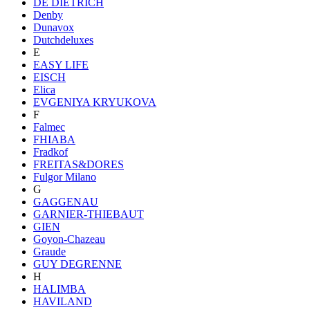
DE DIETRICH
Denby
Dunavox
Dutchdeluxes
E
EASY LIFE
EISCH
Elica
EVGENIYA KRYUKOVA
F
Falmec
FHIABA
Fradkof
FREITAS&DORES
Fulgor Milano
G
GAGGENAU
GARNIER-THIEBAUT
GIEN
Goyon-Chazeau
Graude
GUY DEGRENNE
H
HALIMBA
HAVILAND