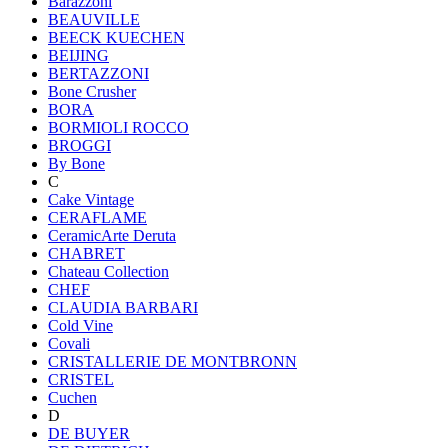
Barazzoni
BEAUVILLE
BEECK KUECHEN
BEIJING
BERTAZZONI
Bone Crusher
BORA
BORMIOLI ROCCO
BROGGI
By Bone
C
Cake Vintage
CERAFLAME
CeramicArte Deruta
CHABRET
Chateau Collection
CHEF
CLAUDIA BARBARI
Cold Vine
Covali
CRISTALLERIE DE MONTBRONN
CRISTEL
Cuchen
D
DE BUYER