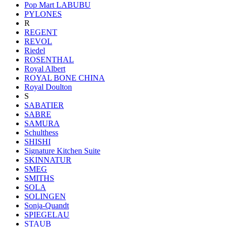
Pop Mart LABUBU
PYLONES
R
REGENT
REVOL
Riedel
ROSENTHAL
Royal Albert
ROYAL BONE CHINA
Royal Doulton
S
SABATIER
SABRE
SAMURA
Schulthess
SHISHI
Signature Kitchen Suite
SKINNATUR
SMEG
SMITHS
SOLA
SOLINGEN
Sonja-Quandt
SPIEGELAU
STAUB