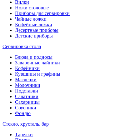
Вилки
Ножи столовые
Приборы для сервировки
Чайные ложки
Кофейные ложки
Десертные приборы
Детские приборы
Сервировка стола
Блюда и подносы
Заварочные чайники
Кофейники
Кувшины и графины
Масленки
Молочники
Подставки
Салатники
Сахарницы
Соусники
Фондю
Стекло, хрусталь, бар
Тарелки