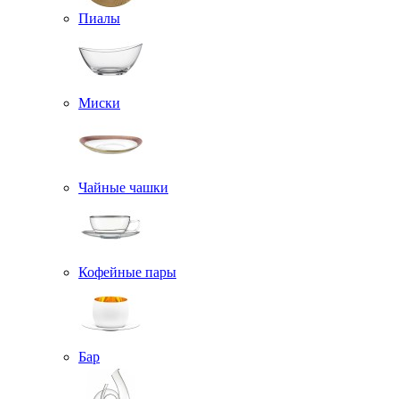
Пиалы
Миски
Чайные чашки
Кофейные пары
Бар