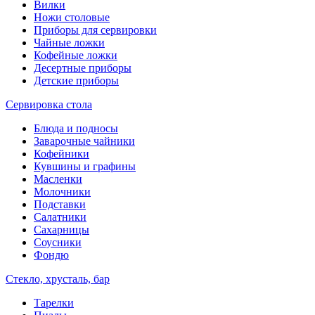
Вилки
Ножи столовые
Приборы для сервировки
Чайные ложки
Кофейные ложки
Десертные приборы
Детские приборы
Сервировка стола
Блюда и подносы
Заварочные чайники
Кофейники
Кувшины и графины
Масленки
Молочники
Подставки
Салатники
Сахарницы
Соусники
Фондю
Стекло, хрусталь, бар
Тарелки