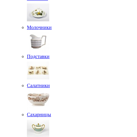
Молочники
Подставки
Салатники
Сахарницы