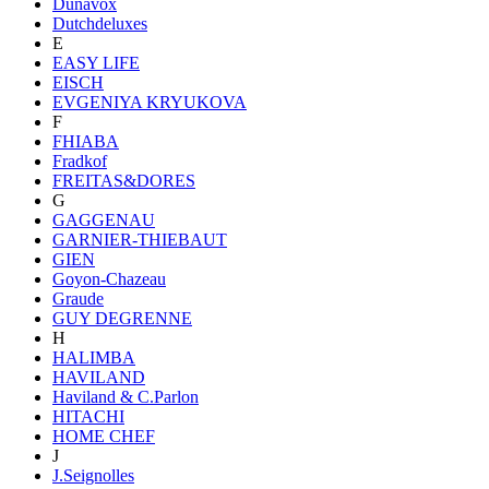
Dunavox
Dutchdeluxes
E
EASY LIFE
EISCH
EVGENIYA KRYUKOVA
F
FHIABA
Fradkof
FREITAS&DORES
G
GAGGENAU
GARNIER-THIEBAUT
GIEN
Goyon-Chazeau
Graude
GUY DEGRENNE
H
HALIMBA
HAVILAND
Haviland & C.Parlon
HITACHI
HOME CHEF
J
J.Seignolles