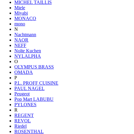
MICHEL TAILLIS
Miele
Miyabi
MONACO
mono
N
Nachtmann
NAOR
NEFF
Nolte Kuchen
NYLALPHA
O
OLYMPUS BRASS
OMADA
P
P.L. PROFF CUISINE
PAUL NAGEL
Peugeot
Pop Mart LABUBU
PYLONES
R
REGENT
REVOL
Riedel
ROSENTHAL