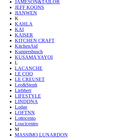
JAMESON&TAILOR
JEFF KOONS
JIANWEN
K
KAHLA
KAI
KAISER
KITCHEN CRAFT
KitchenAid
Kuppersbusch
KUSAMA YAYOI
L
LACANCHE
LE COQ
LE CREUSET
Leo&Steph
Liebherr
LIFESTYLE
LINDDNA
Lodge
LOFTNN
Lottocento
Loucicentro
M
MASSIMO LUNARDON