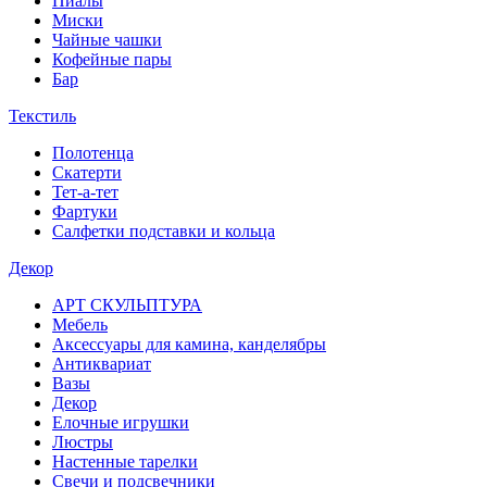
Пиалы
Миски
Чайные чашки
Кофейные пары
Бар
Текстиль
Полотенца
Скатерти
Тет-а-тет
Фартуки
Салфетки подставки и кольца
Декор
АРТ СКУЛЬПТУРА
Мебель
Аксессуары для камина, канделябры
Антиквариат
Вазы
Декор
Елочные игрушки
Люстры
Настенные тарелки
Свечи и подсвечники