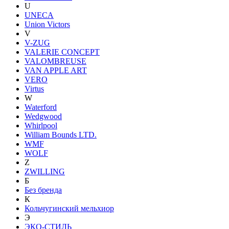
U
UNECA
Union Victors
V
V-ZUG
VALERIE CONCEPT
VALOMBREUSE
VAN APPLE ART
VERO
Virtus
W
Waterford
Wedgwood
Whirlpool
William Bounds LTD.
WMF
WOLF
Z
ZWILLING
Б
Без бренда
К
Кольчугинский мельхиор
Э
ЭКО-СТИЛЬ