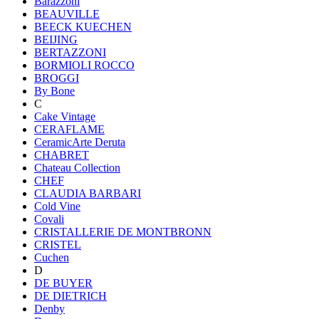
Barazzoni
BEAUVILLE
BEECK KUECHEN
BEIJING
BERTAZZONI
BORMIOLI ROCCO
BROGGI
By Bone
C
Cake Vintage
CERAFLAME
CeramicArte Deruta
CHABRET
Chateau Collection
CHEF
CLAUDIA BARBARI
Cold Vine
Covali
CRISTALLERIE DE MONTBRONN
CRISTEL
Cuchen
D
DE BUYER
DE DIETRICH
Denby