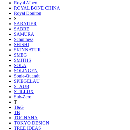
Royal Albert
ROYAL BONE CHINA
Royal Doulton
S
SABATIER
SABRE
SAMURA
Schulthess
SHISHI
SKINNATUR
SMEG
SMITHS
SOLA
SOLINGEN
Sonja-Quandt
SPIEGELAU
STAUB
STILLUX
Sub-Zero
T
T&G
TB
TOGNANA
TOKYO DESIGN
TREE IDEAS