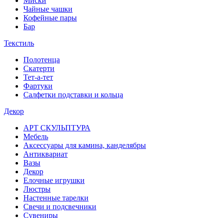
Миски
Чайные чашки
Кофейные пары
Бар
Текстиль
Полотенца
Скатерти
Тет-а-тет
Фартуки
Салфетки подставки и кольца
Декор
АРТ СКУЛЬПТУРА
Мебель
Аксессуары для камина, канделябры
Антиквариат
Вазы
Декор
Елочные игрушки
Люстры
Настенные тарелки
Свечи и подсвечники
Сувениры