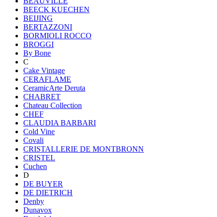
BEAUVILLE
BEECK KUECHEN
BEIJING
BERTAZZONI
BORMIOLI ROCCO
BROGGI
By Bone
C
Cake Vintage
CERAFLAME
CeramicArte Deruta
CHABRET
Chateau Collection
CHEF
CLAUDIA BARBARI
Cold Vine
Covali
CRISTALLERIE DE MONTBRONN
CRISTEL
Cuchen
D
DE BUYER
DE DIETRICH
Denby
Dunavox