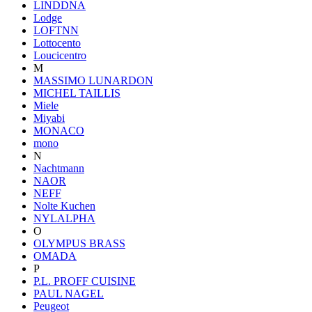
LINDDNA
Lodge
LOFTNN
Lottocento
Loucicentro
M
MASSIMO LUNARDON
MICHEL TAILLIS
Miele
Miyabi
MONACO
mono
N
Nachtmann
NAOR
NEFF
Nolte Kuchen
NYLALPHA
O
OLYMPUS BRASS
OMADA
P
P.L. PROFF CUISINE
PAUL NAGEL
Peugeot