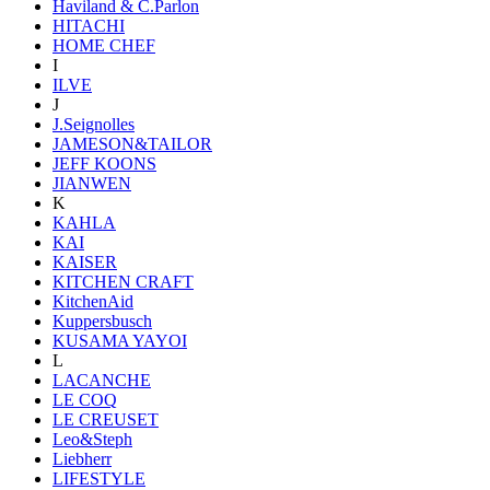
Haviland & C.Parlon
HITACHI
HOME CHEF
I
ILVE
J
J.Seignolles
JAMESON&TAILOR
JEFF KOONS
JIANWEN
K
KAHLA
KAI
KAISER
KITCHEN CRAFT
KitchenAid
Kuppersbusch
KUSAMA YAYOI
L
LACANCHE
LE COQ
LE CREUSET
Leo&Steph
Liebherr
LIFESTYLE