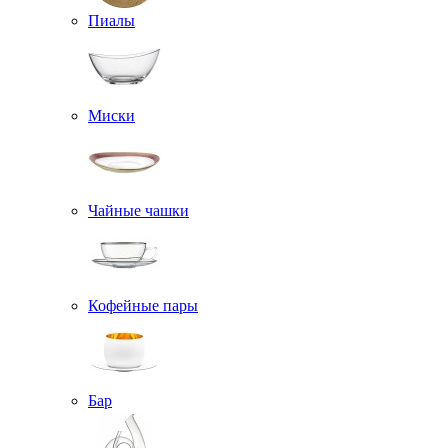
Пиалы
Миски
Чайные чашки
Кофейные пары
Бар