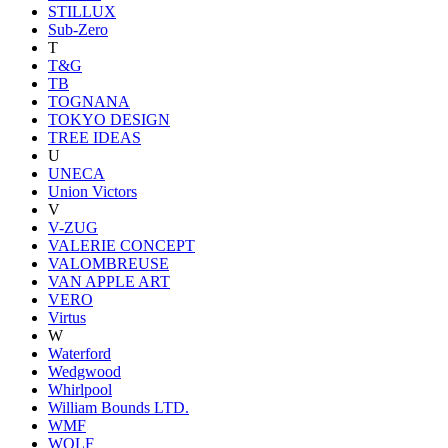
STILLUX
Sub-Zero
T
T&G
TB
TOGNANA
TOKYO DESIGN
TREE IDEAS
U
UNECA
Union Victors
V
V-ZUG
VALERIE CONCEPT
VALOMBREUSE
VAN APPLE ART
VERO
Virtus
W
Waterford
Wedgwood
Whirlpool
William Bounds LTD.
WMF
WOLF