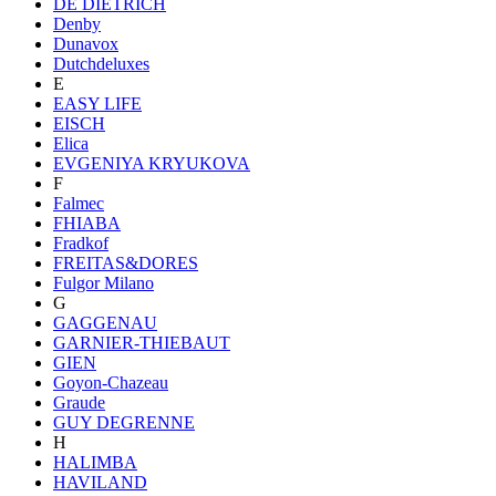
DE DIETRICH
Denby
Dunavox
Dutchdeluxes
E
EASY LIFE
EISCH
Elica
EVGENIYA KRYUKOVA
F
Falmec
FHIABA
Fradkof
FREITAS&DORES
Fulgor Milano
G
GAGGENAU
GARNIER-THIEBAUT
GIEN
Goyon-Chazeau
Graude
GUY DEGRENNE
H
HALIMBA
HAVILAND