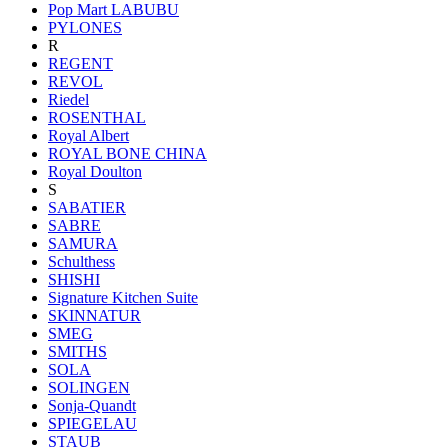
Pop Mart LABUBU
PYLONES
R
REGENT
REVOL
Riedel
ROSENTHAL
Royal Albert
ROYAL BONE CHINA
Royal Doulton
S
SABATIER
SABRE
SAMURA
Schulthess
SHISHI
Signature Kitchen Suite
SKINNATUR
SMEG
SMITHS
SOLA
SOLINGEN
Sonja-Quandt
SPIEGELAU
STAUB