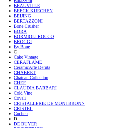
Barazzoni
BEAUVILLE
BEECK KUECHEN
BEIJING
BERTAZZONI
Bone Crusher
BORA
BORMIOLI ROCCO
BROGGI
By Bone
C
Cake Vintage
CERAFLAME
CeramicArte Deruta
CHABRET
Chateau Collection
CHEF
CLAUDIA BARBARI
Cold Vine
Covali
CRISTALLERIE DE MONTBRONN
CRISTEL
Cuchen
D
DE BUYER