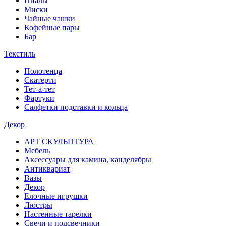
Пиалы
Миски
Чайные чашки
Кофейные пары
Бар
Текстиль
Полотенца
Скатерти
Тет-а-тет
Фартуки
Салфетки подставки и кольца
Декор
АРТ СКУЛЬПТУРА
Мебель
Аксессуары для камина, канделябры
Антиквариат
Вазы
Декор
Елочные игрушки
Люстры
Настенные тарелки
Свечи и подсвечники