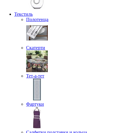
Текстиль
Полотенца
Скатерти
Тет-а-тет
Фартуки
Салфетки подставки и кольца