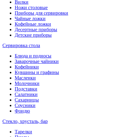
Вилки
Ножи столовые
Приборы для сервировки
Чайные ложки
Кофейные ложки
Десертные приборы
Детские приборы
Сервировка стола
Блюда и подносы
Заварочные чайники
Кофейники
Кувшины и графины
Масленки
Молочники
Подставки
Салатники
Сахарницы
Соусники
Фондю
Стекло, хрусталь, бар
Тарелки