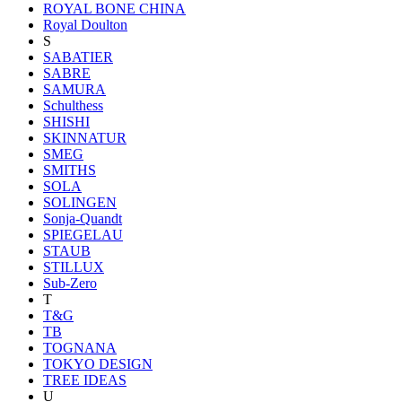
ROYAL BONE CHINA
Royal Doulton
S
SABATIER
SABRE
SAMURA
Schulthess
SHISHI
SKINNATUR
SMEG
SMITHS
SOLA
SOLINGEN
Sonja-Quandt
SPIEGELAU
STAUB
STILLUX
Sub-Zero
T
T&G
TB
TOGNANA
TOKYO DESIGN
TREE IDEAS
U