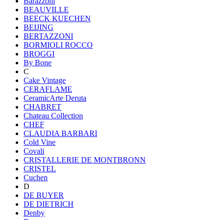
Barazzoni
BEAUVILLE
BEECK KUECHEN
BEIJING
BERTAZZONI
BORMIOLI ROCCO
BROGGI
By Bone
C
Cake Vintage
CERAFLAME
CeramicArte Deruta
CHABRET
Chateau Collection
CHEF
CLAUDIA BARBARI
Cold Vine
Covali
CRISTALLERIE DE MONTBRONN
CRISTEL
Cuchen
D
DE BUYER
DE DIETRICH
Denby