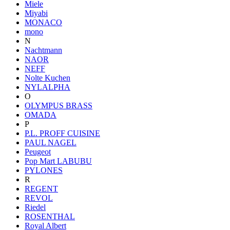
Miele
Miyabi
MONACO
mono
N
Nachtmann
NAOR
NEFF
Nolte Kuchen
NYLALPHA
O
OLYMPUS BRASS
OMADA
P
P.L. PROFF CUISINE
PAUL NAGEL
Peugeot
Pop Mart LABUBU
PYLONES
R
REGENT
REVOL
Riedel
ROSENTHAL
Royal Albert