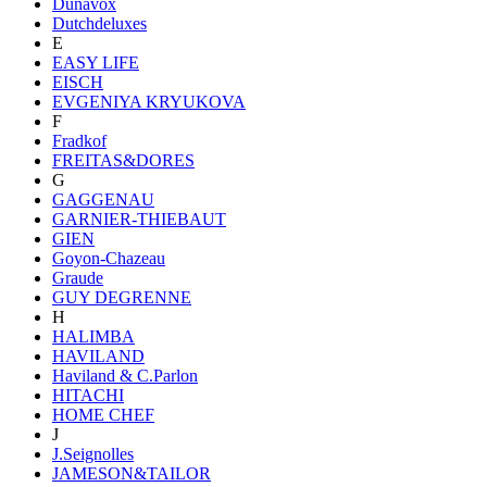
Dunavox
Dutchdeluxes
E
EASY LIFE
EISCH
EVGENIYA KRYUKOVA
F
Fradkof
FREITAS&DORES
G
GAGGENAU
GARNIER-THIEBAUT
GIEN
Goyon-Chazeau
Graude
GUY DEGRENNE
H
HALIMBA
HAVILAND
Haviland & C.Parlon
HITACHI
HOME CHEF
J
J.Seignolles
JAMESON&TAILOR