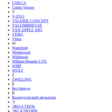
UNECA
Union Victors
V
V-ZUG
VALERIE CONCEPT
VALOMBREUSE
VAN APPLE ART
VERO
Virtus
W
Waterford
Wedgwood
Whirlpool
William Bounds LTD.
WMF
WOLF
Z
ZWILLING
Б
Без бренда
К
Кольчугинский мельхиор
Э
ЭКО-СТИЛЬ
ЭКСКЛЮЗИВ