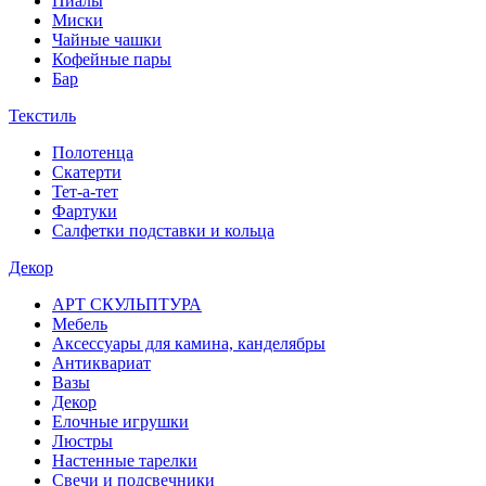
Пиалы
Миски
Чайные чашки
Кофейные пары
Бар
Текстиль
Полотенца
Скатерти
Тет-а-тет
Фартуки
Салфетки подставки и кольца
Декор
АРТ СКУЛЬПТУРА
Мебель
Аксессуары для камина, канделябры
Антиквариат
Вазы
Декор
Елочные игрушки
Люстры
Настенные тарелки
Свечи и подсвечники