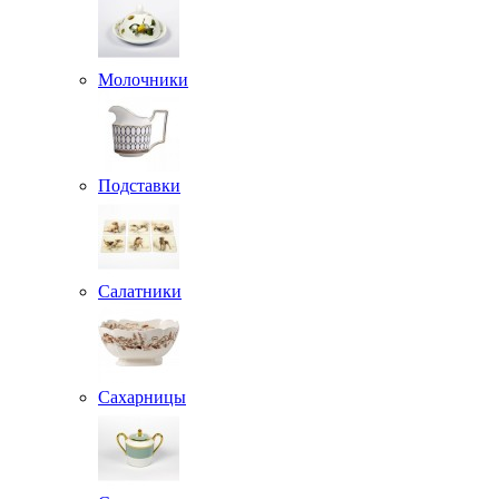
Молочники
Подставки
Салатники
Сахарницы