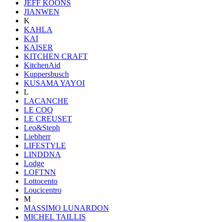
JEFF KOONS
JIANWEN
K
KAHLA
KAI
KAISER
KITCHEN CRAFT
KitchenAid
Kuppersbusch
KUSAMA YAYOI
L
LACANCHE
LE COQ
LE CREUSET
Leo&Steph
Liebherr
LIFESTYLE
LINDDNA
Lodge
LOFTNN
Lottocento
Loucicentro
M
MASSIMO LUNARDON
MICHEL TAILLIS