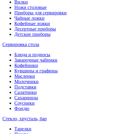
Вилки
Ножи столовые
Приборы для сервировки
Чайные ложки
Кофейные ложки
Десертные приборы
Детские приборы
Сервировка стола
Блюда и подносы
Заварочные чайники
Кофейники
Кувшины и графины
Масленки
Молочники
Подставки
Салатники
Сахарницы
Соусники
Фондю
Стекло, хрусталь, бар
Тарелки