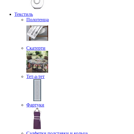
Текстиль
Полотенца
Скатерти
Тет-а-тет
Фартуки
Салфетки подставки и кольца