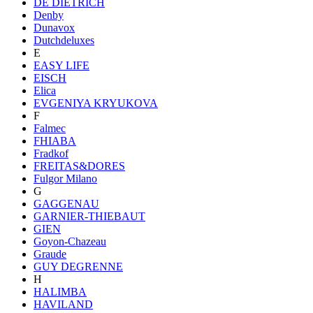
DE DIETRICH
Denby
Dunavox
Dutchdeluxes
E
EASY LIFE
EISCH
Elica
EVGENIYA KRYUKOVA
F
Falmec
FHIABA
Fradkof
FREITAS&DORES
Fulgor Milano
G
GAGGENAU
GARNIER-THIEBAUT
GIEN
Goyon-Chazeau
Graude
GUY DEGRENNE
H
HALIMBA
HAVILAND