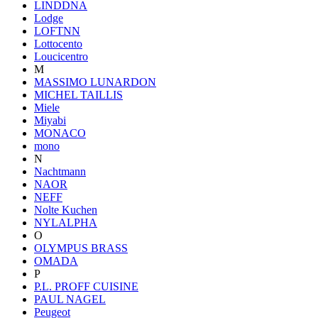
LINDDNA
Lodge
LOFTNN
Lottocento
Loucicentro
M
MASSIMO LUNARDON
MICHEL TAILLIS
Miele
Miyabi
MONACO
mono
N
Nachtmann
NAOR
NEFF
Nolte Kuchen
NYLALPHA
O
OLYMPUS BRASS
OMADA
P
P.L. PROFF CUISINE
PAUL NAGEL
Peugeot