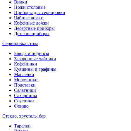
Вилки
Ножи столовые
Приборы для сервировки
Чайные ложки
Кофейные ложки
Десертные приборы
Детские приборы
Сервировка стола
Блюда и подносы
Заварочные чайники
Кофейники
Кувшины и графины
Масленки
Молочники
Подставки
Салатники
Сахарницы
Соусники
Фондю
Стекло, хрусталь, бар
Тарелки