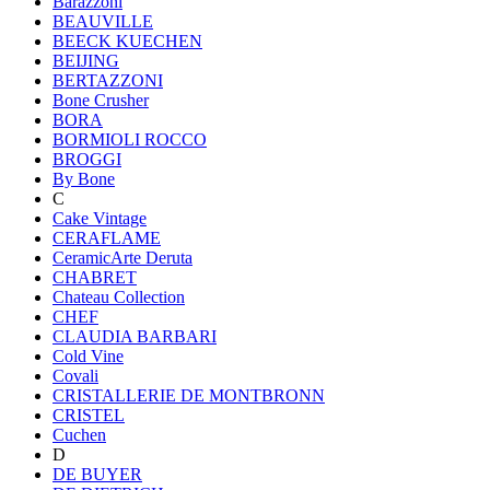
Barazzoni
BEAUVILLE
BEECK KUECHEN
BEIJING
BERTAZZONI
Bone Crusher
BORA
BORMIOLI ROCCO
BROGGI
By Bone
C
Cake Vintage
CERAFLAME
CeramicArte Deruta
CHABRET
Chateau Collection
CHEF
CLAUDIA BARBARI
Cold Vine
Covali
CRISTALLERIE DE MONTBRONN
CRISTEL
Cuchen
D
DE BUYER