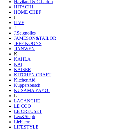
Haviland & C.Parlon
HITACHI
HOME CHEF
I
ILVE
J
J.Seignolles
JAMESON&TAILOR
JEFF KOONS
JIANWEN
K
KAHLA
KAI
KAISER
KITCHEN CRAFT
KitchenAid
Kuppersbusch
KUSAMA YAYOI
L
LACANCHE
LE COQ
LE CREUSET
Leo&Steph
Liebherr
LIFESTYLE