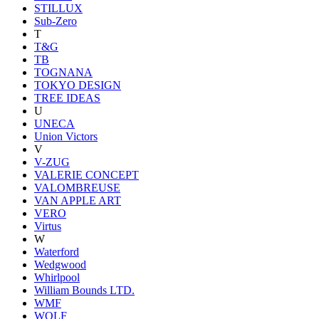
STILLUX
Sub-Zero
T
T&G
TB
TOGNANA
TOKYO DESIGN
TREE IDEAS
U
UNECA
Union Victors
V
V-ZUG
VALERIE CONCEPT
VALOMBREUSE
VAN APPLE ART
VERO
Virtus
W
Waterford
Wedgwood
Whirlpool
William Bounds LTD.
WMF
WOLF