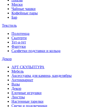
Пиалы
Миски
Чайные чашки
Кофейные пары
Бар
Текстиль
Полотенца
Скатерти
Тет-а-тет
Фартуки
Салфетки подставки и кольца
Декор
АРТ СКУЛЬПТУРА
Мебель
Аксессуары для камина, канделябры
Антиквариат
Вазы
Декор
Елочные игрушки
Люстры
Настенные тарелки
Свечи и подсвечники