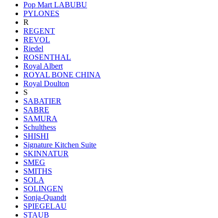
Pop Mart LABUBU
PYLONES
R
REGENT
REVOL
Riedel
ROSENTHAL
Royal Albert
ROYAL BONE CHINA
Royal Doulton
S
SABATIER
SABRE
SAMURA
Schulthess
SHISHI
Signature Kitchen Suite
SKINNATUR
SMEG
SMITHS
SOLA
SOLINGEN
Sonja-Quandt
SPIEGELAU
STAUB