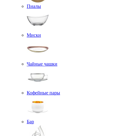
Пиалы
Миски
Чайные чашки
Кофейные пары
Бар