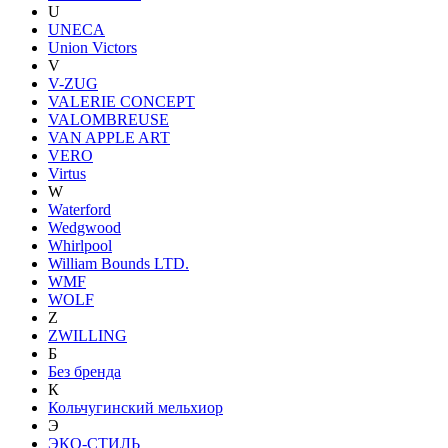
U
UNECA
Union Victors
V
V-ZUG
VALERIE CONCEPT
VALOMBREUSE
VAN APPLE ART
VERO
Virtus
W
Waterford
Wedgwood
Whirlpool
William Bounds LTD.
WMF
WOLF
Z
ZWILLING
Б
Без бренда
К
Кольчугинский мельхиор
Э
ЭКО-СТИЛЬ