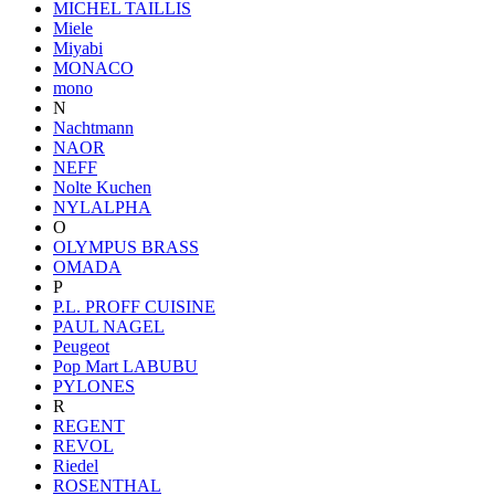
MICHEL TAILLIS
Miele
Miyabi
MONACO
mono
N
Nachtmann
NAOR
NEFF
Nolte Kuchen
NYLALPHA
O
OLYMPUS BRASS
OMADA
P
P.L. PROFF CUISINE
PAUL NAGEL
Peugeot
Pop Mart LABUBU
PYLONES
R
REGENT
REVOL
Riedel
ROSENTHAL