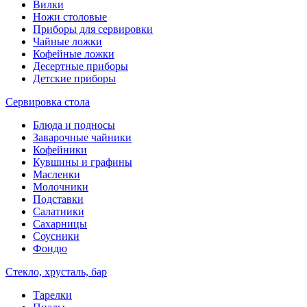
Вилки
Ножи столовые
Приборы для сервировки
Чайные ложки
Кофейные ложки
Десертные приборы
Детские приборы
Сервировка стола
Блюда и подносы
Заварочные чайники
Кофейники
Кувшины и графины
Масленки
Молочники
Подставки
Салатники
Сахарницы
Соусники
Фондю
Стекло, хрусталь, бар
Тарелки