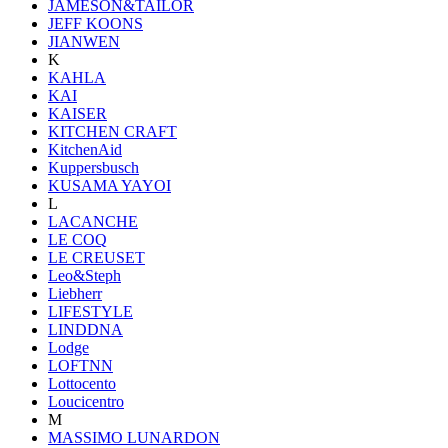
JAMESON&TAILOR
JEFF KOONS
JIANWEN
K
KAHLA
KAI
KAISER
KITCHEN CRAFT
KitchenAid
Kuppersbusch
KUSAMA YAYOI
L
LACANCHE
LE COQ
LE CREUSET
Leo&Steph
Liebherr
LIFESTYLE
LINDDNA
Lodge
LOFTNN
Lottocento
Loucicentro
M
MASSIMO LUNARDON