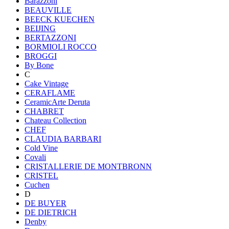
Barazzoni
BEAUVILLE
BEECK KUECHEN
BEIJING
BERTAZZONI
BORMIOLI ROCCO
BROGGI
By Bone
C
Cake Vintage
CERAFLAME
CeramicArte Deruta
CHABRET
Chateau Collection
CHEF
CLAUDIA BARBARI
Cold Vine
Covali
CRISTALLERIE DE MONTBRONN
CRISTEL
Cuchen
D
DE BUYER
DE DIETRICH
Denby