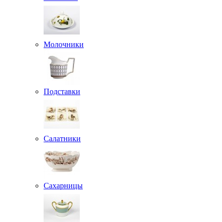
Молочники
Подставки
Салатники
Сахарницы