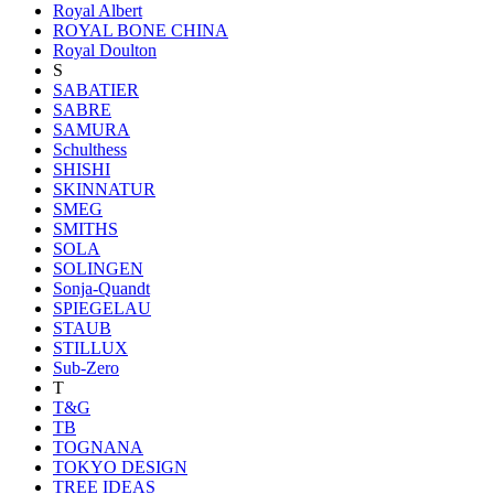
Royal Albert
ROYAL BONE CHINA
Royal Doulton
S
SABATIER
SABRE
SAMURA
Schulthess
SHISHI
SKINNATUR
SMEG
SMITHS
SOLA
SOLINGEN
Sonja-Quandt
SPIEGELAU
STAUB
STILLUX
Sub-Zero
T
T&G
TB
TOGNANA
TOKYO DESIGN
TREE IDEAS