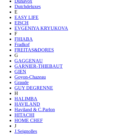
Dunavox
Dutchdeluxes
E
EASY LIFE
EISCH
EVGENIYA KRYUKOVA
F
FHIABA
Fradkof
FREITAS&DORES
G
GAGGENAU
GARNIER-THIEBAUT
GIEN
Goyon-Chazeau
Graude
GUY DEGRENNE
H
HALIMBA
HAVILAND
Haviland & C.Parlon
HITACHI
HOME CHEF
J
J.Seignolles