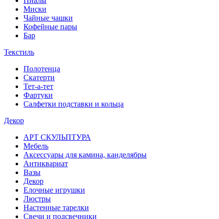
Пиалы
Миски
Чайные чашки
Кофейные пары
Бар
Текстиль
Полотенца
Скатерти
Тет-а-тет
Фартуки
Салфетки подставки и кольца
Декор
АРТ СКУЛЬПТУРА
Мебель
Аксессуары для камина, канделябры
Антиквариат
Вазы
Декор
Елочные игрушки
Люстры
Настенные тарелки
Свечи и подсвечники