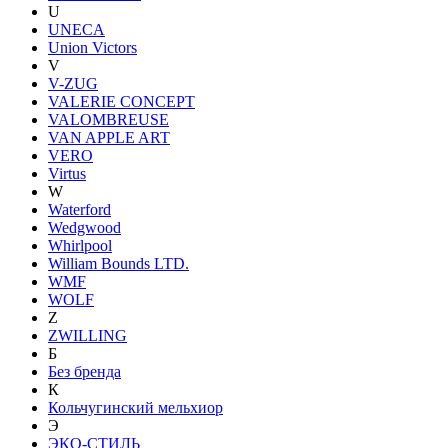
U
UNECA
Union Victors
V
V-ZUG
VALERIE CONCEPT
VALOMBREUSE
VAN APPLE ART
VERO
Virtus
W
Waterford
Wedgwood
Whirlpool
William Bounds LTD.
WMF
WOLF
Z
ZWILLING
Б
Без бренда
К
Кольчугинский мельхиор
Э
ЭКО-СТИЛЬ