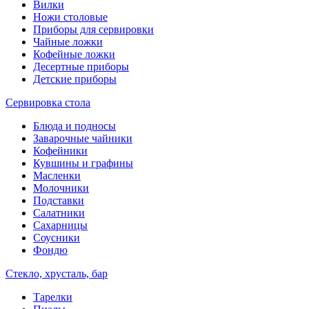
Вилки
Ножи столовые
Приборы для сервировки
Чайные ложки
Кофейные ложки
Десертные приборы
Детские приборы
Сервировка стола
Блюда и подносы
Заварочные чайники
Кофейники
Кувшины и графины
Масленки
Молочники
Подставки
Салатники
Сахарницы
Соусники
Фондю
Стекло, хрусталь, бар
Тарелки