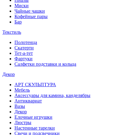
Пиалы
Миски
Чайные чашки
Кофейные пары
Бар
Текстиль
Полотенца
Скатерти
Тет-а-тет
Фартуки
Салфетки подставки и кольца
Декор
АРТ СКУЛЬПТУРА
Мебель
Аксессуары для камина, канделябры
Антиквариат
Вазы
Декор
Елочные игрушки
Люстры
Настенные тарелки
Свечи и подсвечники