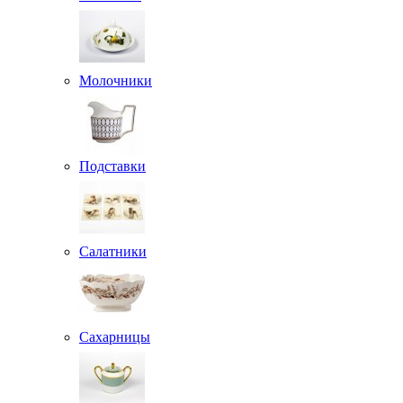
Молочники
Подставки
Салатники
Сахарницы