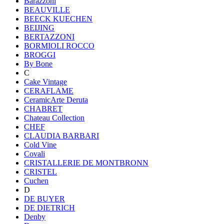
Barazzoni
BEAUVILLE
BEECK KUECHEN
BEIJING
BERTAZZONI
BORMIOLI ROCCO
BROGGI
By Bone
C
Cake Vintage
CERAFLAME
CeramicArte Deruta
CHABRET
Chateau Collection
CHEF
CLAUDIA BARBARI
Cold Vine
Covali
CRISTALLERIE DE MONTBRONN
CRISTEL
Cuchen
D
DE BUYER
DE DIETRICH
Denby