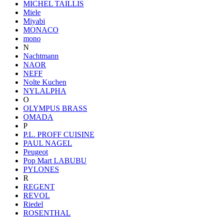
MICHEL TAILLIS
Miele
Miyabi
MONACO
mono
N
Nachtmann
NAOR
NEFF
Nolte Kuchen
NYLALPHA
O
OLYMPUS BRASS
OMADA
P
P.L. PROFF CUISINE
PAUL NAGEL
Peugeot
Pop Mart LABUBU
PYLONES
R
REGENT
REVOL
Riedel
ROSENTHAL