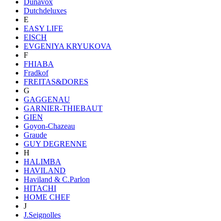
Dunavox
Dutchdeluxes
E
EASY LIFE
EISCH
EVGENIYA KRYUKOVA
F
FHIABA
Fradkof
FREITAS&DORES
G
GAGGENAU
GARNIER-THIEBAUT
GIEN
Goyon-Chazeau
Graude
GUY DEGRENNE
H
HALIMBA
HAVILAND
Haviland & C.Parlon
HITACHI
HOME CHEF
J
J.Seignolles