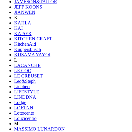
JAMESON&TAILOR
JEFF KOONS
JIANWEN
K
KAHLA
KAI
KAISER
KITCHEN CRAFT
KitchenAid
Kuppersbusch
KUSAMA YAYOI
L
LACANCHE
LE COQ
LE CREUSET
Leo&Steph
Liebherr
LIFESTYLE
LINDDNA
Lodge
LOFTNN
Lottocento
Loucicentro
M
MASSIMO LUNARDON