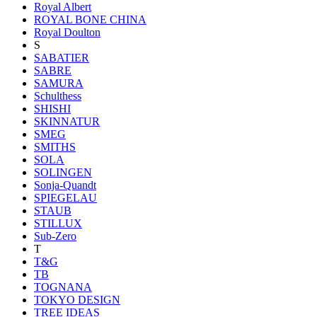
Royal Albert
ROYAL BONE CHINA
Royal Doulton
S
SABATIER
SABRE
SAMURA
Schulthess
SHISHI
SKINNATUR
SMEG
SMITHS
SOLA
SOLINGEN
Sonja-Quandt
SPIEGELAU
STAUB
STILLUX
Sub-Zero
T
T&G
TB
TOGNANA
TOKYO DESIGN
TREE IDEAS