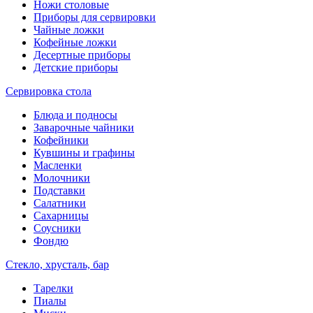
Ножи столовые
Приборы для сервировки
Чайные ложки
Кофейные ложки
Десертные приборы
Детские приборы
Сервировка стола
Блюда и подносы
Заварочные чайники
Кофейники
Кувшины и графины
Масленки
Молочники
Подставки
Салатники
Сахарницы
Соусники
Фондю
Стекло, хрусталь, бар
Тарелки
Пиалы