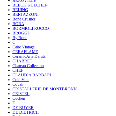
BEAUVILLE
BEECK KUECHEN
BEIJING
BERTAZZONI
Bone Crusher
BORA
BORMIOLI ROCCO
BROGGI
By Bone
C
Cake Vintage
CERAFLAME
CeramicArte Deruta
CHABRET
Chateau Collection
CHEF
CLAUDIA BARBARI
Cold Vine
Covali
CRISTALLERIE DE MONTBRONN
CRISTEL
Cuchen
D
DE BUYER
DE DIETRICH