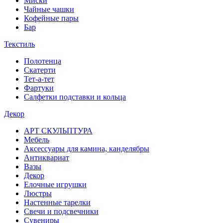
Миски
Чайные чашки
Кофейные пары
Бар
Текстиль
Полотенца
Скатерти
Тет-а-тет
Фартуки
Салфетки подставки и кольца
Декор
АРТ СКУЛЬПТУРА
Мебель
Аксессуары для камина, канделябры
Антиквариат
Вазы
Декор
Елочные игрушки
Люстры
Настенные тарелки
Свечи и подсвечники
Сувениры