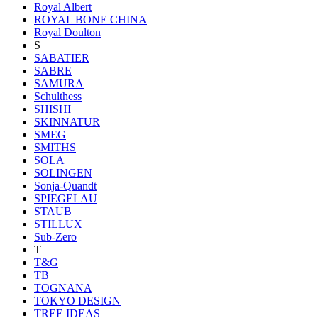
Royal Albert
ROYAL BONE CHINA
Royal Doulton
S
SABATIER
SABRE
SAMURA
Schulthess
SHISHI
SKINNATUR
SMEG
SMITHS
SOLA
SOLINGEN
Sonja-Quandt
SPIEGELAU
STAUB
STILLUX
Sub-Zero
T
T&G
TB
TOGNANA
TOKYO DESIGN
TREE IDEAS