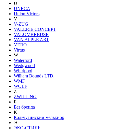
U
UNECA
Union Victors
V
V-ZUG
VALERIE CONCEPT
VALOMBREUSE
VAN APPLE ART
VERO
Virtus
W
Waterford
Wedgwood
Whirlpool
William Bounds LTD.
WMF
WOLF
Z
ZWILLING
Б
Без бренда
К
Кольчугинский мельхиор
Э
ЭКО-СТИЛЬ