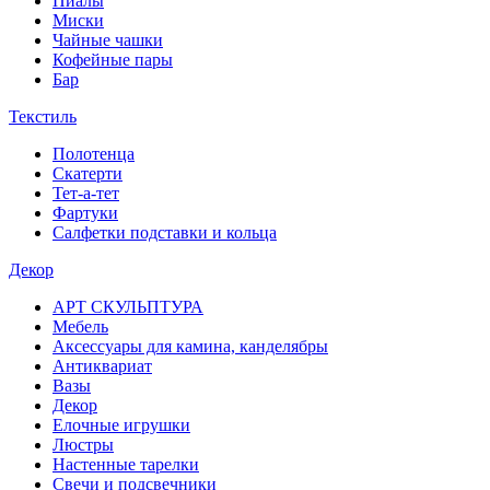
Пиалы
Миски
Чайные чашки
Кофейные пары
Бар
Текстиль
Полотенца
Скатерти
Тет-а-тет
Фартуки
Салфетки подставки и кольца
Декор
АРТ СКУЛЬПТУРА
Мебель
Аксессуары для камина, канделябры
Антиквариат
Вазы
Декор
Елочные игрушки
Люстры
Настенные тарелки
Свечи и подсвечники