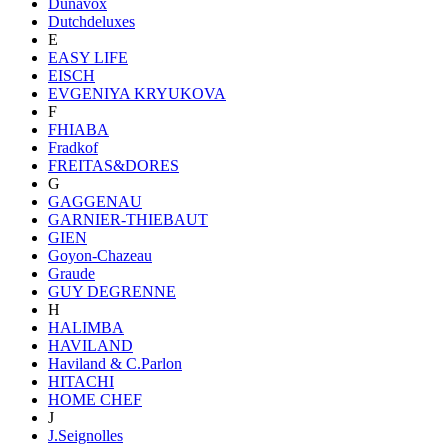
Dunavox
Dutchdeluxes
E
EASY LIFE
EISCH
EVGENIYA KRYUKOVA
F
FHIABA
Fradkof
FREITAS&DORES
G
GAGGENAU
GARNIER-THIEBAUT
GIEN
Goyon-Chazeau
Graude
GUY DEGRENNE
H
HALIMBA
HAVILAND
Haviland & C.Parlon
HITACHI
HOME CHEF
J
J.Seignolles