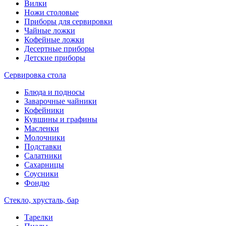
Вилки
Ножи столовые
Приборы для сервировки
Чайные ложки
Кофейные ложки
Десертные приборы
Детские приборы
Сервировка стола
Блюда и подносы
Заварочные чайники
Кофейники
Кувшины и графины
Масленки
Молочники
Подставки
Салатники
Сахарницы
Соусники
Фондю
Стекло, хрусталь, бар
Тарелки