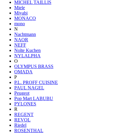
MICHEL TAILLIS
Miele
Miyabi
MONACO
mono
N
Nachtmann
NAOR
NEFF
Nolte Kuchen
NYLALPHA
O
OLYMPUS BRASS
OMADA
P
P.L. PROFF CUISINE
PAUL NAGEL
Peugeot
Pop Mart LABUBU
PYLONES
R
REGENT
REVOL
Riedel
ROSENTHAL