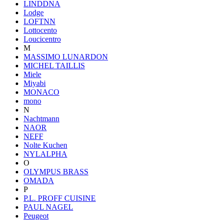
LINDDNA
Lodge
LOFTNN
Lottocento
Loucicentro
M
MASSIMO LUNARDON
MICHEL TAILLIS
Miele
Miyabi
MONACO
mono
N
Nachtmann
NAOR
NEFF
Nolte Kuchen
NYLALPHA
O
OLYMPUS BRASS
OMADA
P
P.L. PROFF CUISINE
PAUL NAGEL
Peugeot