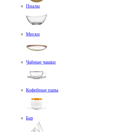
Пиалы
Миски
Чайные чашки
Кофейные пары
Бар