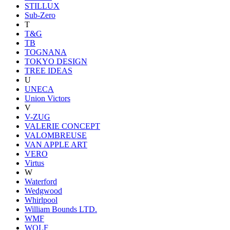
STILLUX
Sub-Zero
T
T&G
TB
TOGNANA
TOKYO DESIGN
TREE IDEAS
U
UNECA
Union Victors
V
V-ZUG
VALERIE CONCEPT
VALOMBREUSE
VAN APPLE ART
VERO
Virtus
W
Waterford
Wedgwood
Whirlpool
William Bounds LTD.
WMF
WOLF