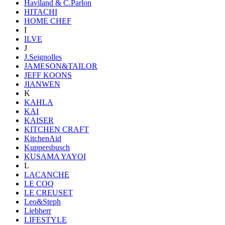
Haviland & C.Parlon
HITACHI
HOME CHEF
I
ILVE
J
J.Seignolles
JAMESON&TAILOR
JEFF KOONS
JIANWEN
K
KAHLA
KAI
KAISER
KITCHEN CRAFT
KitchenAid
Kuppersbusch
KUSAMA YAYOI
L
LACANCHE
LE COQ
LE CREUSET
Leo&Steph
Liebherr
LIFESTYLE