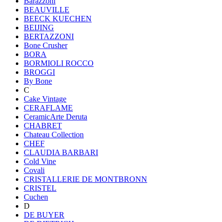
Barazzoni
BEAUVILLE
BEECK KUECHEN
BEIJING
BERTAZZONI
Bone Crusher
BORA
BORMIOLI ROCCO
BROGGI
By Bone
C
Cake Vintage
CERAFLAME
CeramicArte Deruta
CHABRET
Chateau Collection
CHEF
CLAUDIA BARBARI
Cold Vine
Covali
CRISTALLERIE DE MONTBRONN
CRISTEL
Cuchen
D
DE BUYER