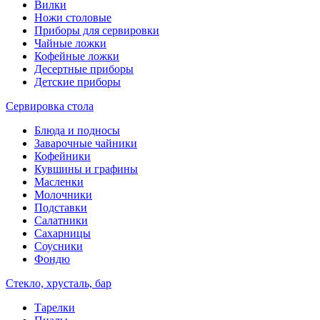
Вилки
Ножи столовые
Приборы для сервировки
Чайные ложки
Кофейные ложки
Десертные приборы
Детские приборы
Сервировка стола
Блюда и подносы
Заварочные чайники
Кофейники
Кувшины и графины
Масленки
Молочники
Подставки
Салатники
Сахарницы
Соусники
Фондю
Стекло, хрусталь, бар
Тарелки