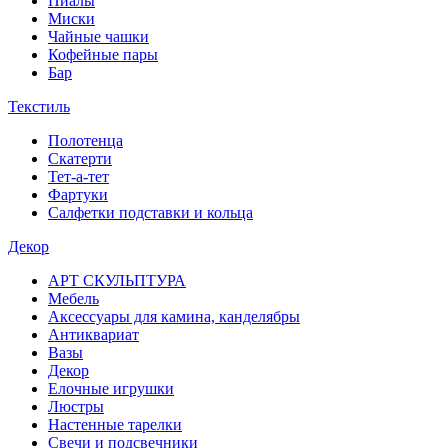
Пиалы
Миски
Чайные чашки
Кофейные пары
Бар
Текстиль
Полотенца
Скатерти
Тет-а-тет
Фартуки
Салфетки подставки и кольца
Декор
АРТ СКУЛЬПТУРА
Мебель
Аксессуары для камина, канделябры
Антиквариат
Вазы
Декор
Елочные игрушки
Люстры
Настенные тарелки
Свечи и подсвечники