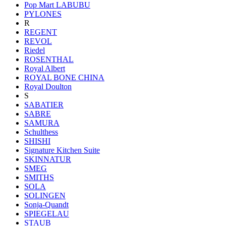
Pop Mart LABUBU
PYLONES
R
REGENT
REVOL
Riedel
ROSENTHAL
Royal Albert
ROYAL BONE CHINA
Royal Doulton
S
SABATIER
SABRE
SAMURA
Schulthess
SHISHI
Signature Kitchen Suite
SKINNATUR
SMEG
SMITHS
SOLA
SOLINGEN
Sonja-Quandt
SPIEGELAU
STAUB