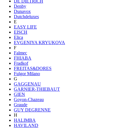
DE DIETRICH
Denby
Dunavox
Dutchdeluxes
E
EASY LIFE
EISCH
Elica
EVGENIYA KRYUKOVA
F
Falmec
FHIABA
Fradkof
FREITAS&DORES
Fulgor Milano
G
GAGGENAU
GARNIER-THIEBAUT
GIEN
Goyon-Chazeau
Graude
GUY DEGRENNE
H
HALIMBA
HAVILAND