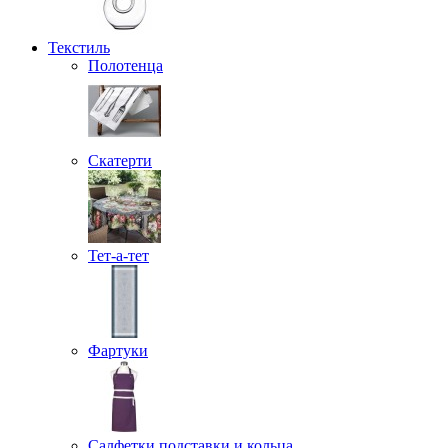
Текстиль
Полотенца
Скатерти
Тет-а-тет
Фартуки
Салфетки подставки и кольца