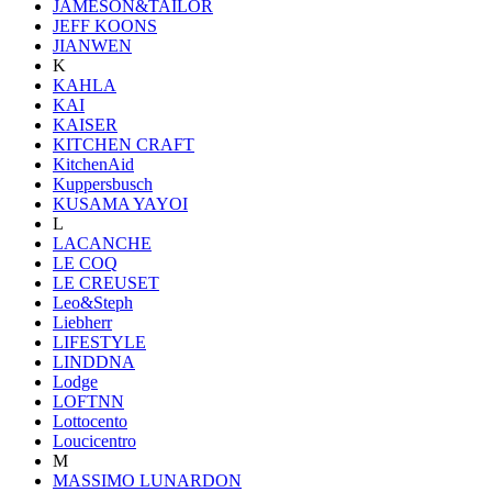
JAMESON&TAILOR
JEFF KOONS
JIANWEN
K
KAHLA
KAI
KAISER
KITCHEN CRAFT
KitchenAid
Kuppersbusch
KUSAMA YAYOI
L
LACANCHE
LE COQ
LE CREUSET
Leo&Steph
Liebherr
LIFESTYLE
LINDDNA
Lodge
LOFTNN
Lottocento
Loucicentro
M
MASSIMO LUNARDON