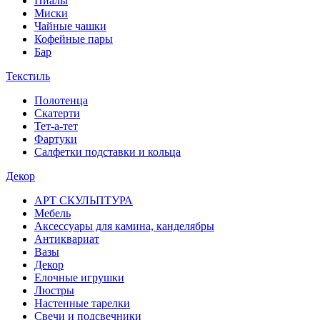
Пиалы
Миски
Чайные чашки
Кофейные пары
Бар
Текстиль
Полотенца
Скатерти
Тет-а-тет
Фартуки
Салфетки подставки и кольца
Декор
АРТ СКУЛЬПТУРА
Мебель
Аксессуары для камина, канделябры
Антиквариат
Вазы
Декор
Елочные игрушки
Люстры
Настенные тарелки
Свечи и подсвечники