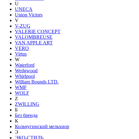
U
UNECA
Union Victors
V
V-ZUG
VALERIE CONCEPT
VALOMBREUSE
VAN APPLE ART
VERO
Virtus
W
Waterford
Wedgwood
Whirlpool
William Bounds LTD.
WMF
WOLF
Z
ZWILLING
Б
Без бренда
К
Кольчугинский мельхиор
Э
ЭКО-СТИЛЬ