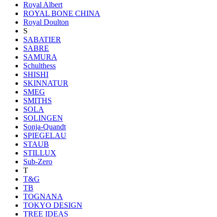
Royal Albert
ROYAL BONE CHINA
Royal Doulton
S
SABATIER
SABRE
SAMURA
Schulthess
SHISHI
SKINNATUR
SMEG
SMITHS
SOLA
SOLINGEN
Sonja-Quandt
SPIEGELAU
STAUB
STILLUX
Sub-Zero
T
T&G
TB
TOGNANA
TOKYO DESIGN
TREE IDEAS