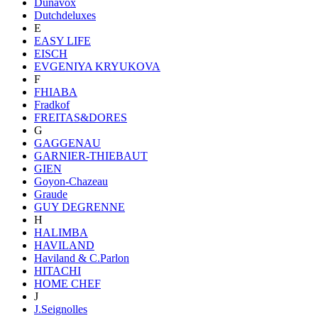
Dunavox
Dutchdeluxes
E
EASY LIFE
EISCH
EVGENIYA KRYUKOVA
F
FHIABA
Fradkof
FREITAS&DORES
G
GAGGENAU
GARNIER-THIEBAUT
GIEN
Goyon-Chazeau
Graude
GUY DEGRENNE
H
HALIMBA
HAVILAND
Haviland & C.Parlon
HITACHI
HOME CHEF
J
J.Seignolles