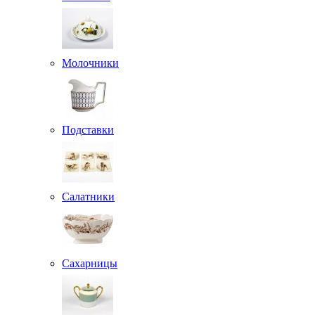
Молочники
Подставки
Салатники
Сахарницы