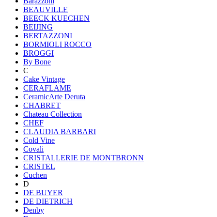
Barazzoni
BEAUVILLE
BEECK KUECHEN
BEIJING
BERTAZZONI
BORMIOLI ROCCO
BROGGI
By Bone
C
Cake Vintage
CERAFLAME
CeramicArte Deruta
CHABRET
Chateau Collection
CHEF
CLAUDIA BARBARI
Cold Vine
Covali
CRISTALLERIE DE MONTBRONN
CRISTEL
Cuchen
D
DE BUYER
DE DIETRICH
Denby