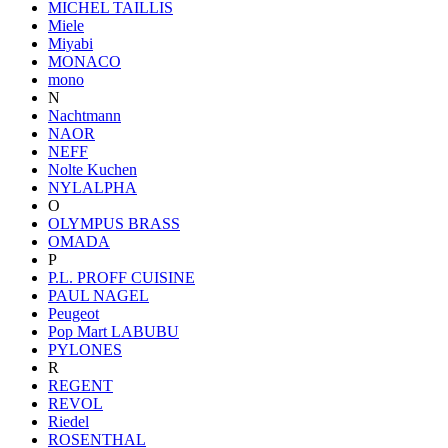
MICHEL TAILLIS
Miele
Miyabi
MONACO
mono
N
Nachtmann
NAOR
NEFF
Nolte Kuchen
NYLALPHA
O
OLYMPUS BRASS
OMADA
P
P.L. PROFF CUISINE
PAUL NAGEL
Peugeot
Pop Mart LABUBU
PYLONES
R
REGENT
REVOL
Riedel
ROSENTHAL