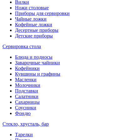
Вилки
Ножи столовые
Приборы для сервировки
Чайные ложки
Кофейные ложки
Десертные приборы
Детские приборы
Сервировка стола
Блюда и подносы
Заварочные чайники
Кофейники
Кувшины и графины
Масленки
Молочники
Подставки
Салатники
Сахарницы
Соусники
Фондю
Стекло, хрусталь, бар
Тарелки