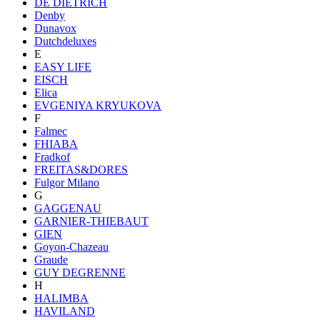
DE DIETRICH
Denby
Dunavox
Dutchdeluxes
E
EASY LIFE
EISCH
Elica
EVGENIYA KRYUKOVA
F
Falmec
FHIABA
Fradkof
FREITAS&DORES
Fulgor Milano
G
GAGGENAU
GARNIER-THIEBAUT
GIEN
Goyon-Chazeau
Graude
GUY DEGRENNE
H
HALIMBA
HAVILAND