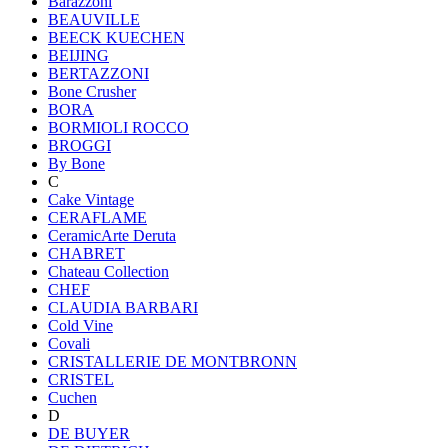
Barazzoni
BEAUVILLE
BEECK KUECHEN
BEIJING
BERTAZZONI
Bone Crusher
BORA
BORMIOLI ROCCO
BROGGI
By Bone
C
Cake Vintage
CERAFLAME
CeramicArte Deruta
CHABRET
Chateau Collection
CHEF
CLAUDIA BARBARI
Cold Vine
Covali
CRISTALLERIE DE MONTBRONN
CRISTEL
Cuchen
D
DE BUYER