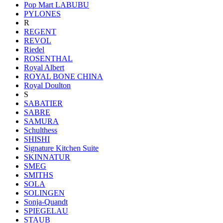
Pop Mart LABUBU
PYLONES
R
REGENT
REVOL
Riedel
ROSENTHAL
Royal Albert
ROYAL BONE CHINA
Royal Doulton
S
SABATIER
SABRE
SAMURA
Schulthess
SHISHI
Signature Kitchen Suite
SKINNATUR
SMEG
SMITHS
SOLA
SOLINGEN
Sonja-Quandt
SPIEGELAU
STAUB