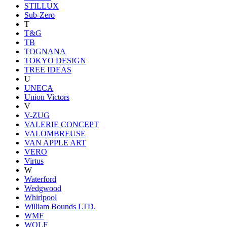
STILLUX
Sub-Zero
T
T&G
TB
TOGNANA
TOKYO DESIGN
TREE IDEAS
U
UNECA
Union Victors
V
V-ZUG
VALERIE CONCEPT
VALOMBREUSE
VAN APPLE ART
VERO
Virtus
W
Waterford
Wedgwood
Whirlpool
William Bounds LTD.
WMF
WOLF