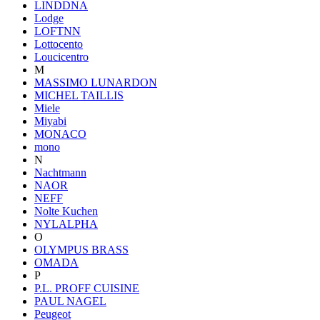
LINDDNA
Lodge
LOFTNN
Lottocento
Loucicentro
M
MASSIMO LUNARDON
MICHEL TAILLIS
Miele
Miyabi
MONACO
mono
N
Nachtmann
NAOR
NEFF
Nolte Kuchen
NYLALPHA
O
OLYMPUS BRASS
OMADA
P
P.L. PROFF CUISINE
PAUL NAGEL
Peugeot