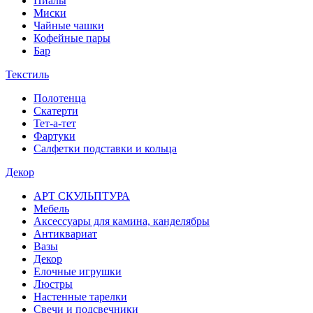
Пиалы
Миски
Чайные чашки
Кофейные пары
Бар
Текстиль
Полотенца
Скатерти
Тет-а-тет
Фартуки
Салфетки подставки и кольца
Декор
АРТ СКУЛЬПТУРА
Мебель
Аксессуары для камина, канделябры
Антиквариат
Вазы
Декор
Елочные игрушки
Люстры
Настенные тарелки
Свечи и подсвечники