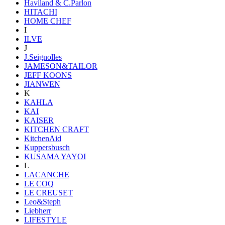
Haviland & C.Parlon
HITACHI
HOME CHEF
I
ILVE
J
J.Seignolles
JAMESON&TAILOR
JEFF KOONS
JIANWEN
K
KAHLA
KAI
KAISER
KITCHEN CRAFT
KitchenAid
Kuppersbusch
KUSAMA YAYOI
L
LACANCHE
LE COQ
LE CREUSET
Leo&Steph
Liebherr
LIFESTYLE