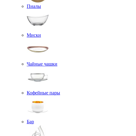
Пиалы
Миски
Чайные чашки
Кофейные пары
Бар