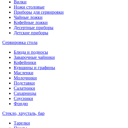
Вилки
Ножи столовые
Приборы для сервировки
Чайные ложки
Кофейные ложки
Десертные приборы
Детские приборы
Сервировка стола
Блюда и подносы
Заварочные чайники
Кофейники
Кувшины и графины
Масленки
Молочники
Подставки
Салатники
Сахарницы
Соусники
Фондю
Стекло, хрусталь, бар
Тарелки