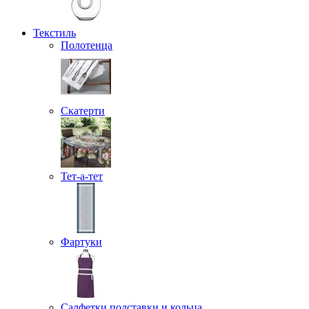
Текстиль
Полотенца
Скатерти
Тет-а-тет
Фартуки
Салфетки подставки и кольца