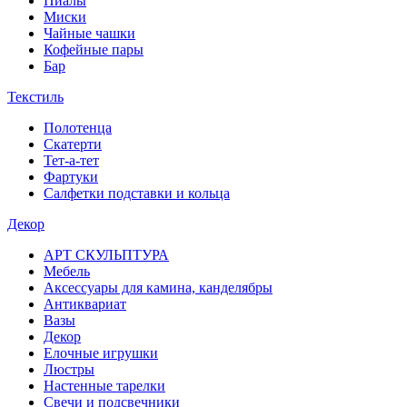
Пиалы
Миски
Чайные чашки
Кофейные пары
Бар
Текстиль
Полотенца
Скатерти
Тет-а-тет
Фартуки
Салфетки подставки и кольца
Декор
АРТ СКУЛЬПТУРА
Мебель
Аксессуары для камина, канделябры
Антиквариат
Вазы
Декор
Елочные игрушки
Люстры
Настенные тарелки
Свечи и подсвечники