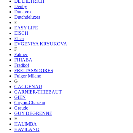
DE DIETRICH
Denby
Dunavox
Dutchdeluxes
E
EASY LIFE
EISCH
Elica
EVGENIYA KRYUKOVA
F
Falmec
FHIABA
Fradkof
FREITAS&DORES
Fulgor Milano
G
GAGGENAU
GARNIER-THIEBAUT
GIEN
Goyon-Chazeau
Graude
GUY DEGRENNE
H
HALIMBA
HAVILAND