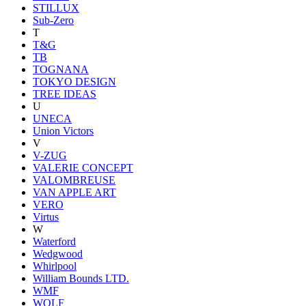
STILLUX
Sub-Zero
T
T&G
TB
TOGNANA
TOKYO DESIGN
TREE IDEAS
U
UNECA
Union Victors
V
V-ZUG
VALERIE CONCEPT
VALOMBREUSE
VAN APPLE ART
VERO
Virtus
W
Waterford
Wedgwood
Whirlpool
William Bounds LTD.
WMF
WOLF