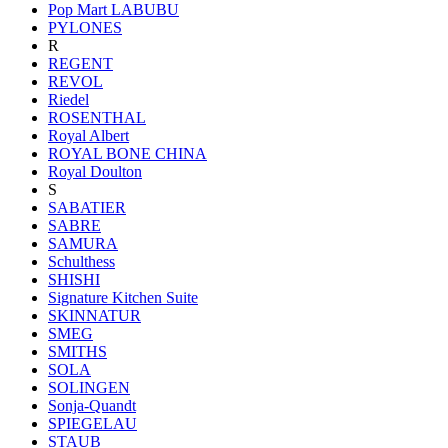
Pop Mart LABUBU
PYLONES
R
REGENT
REVOL
Riedel
ROSENTHAL
Royal Albert
ROYAL BONE CHINA
Royal Doulton
S
SABATIER
SABRE
SAMURA
Schulthess
SHISHI
Signature Kitchen Suite
SKINNATUR
SMEG
SMITHS
SOLA
SOLINGEN
Sonja-Quandt
SPIEGELAU
STAUB