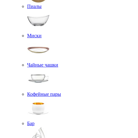
Пиалы
Миски
Чайные чашки
Кофейные пары
Бар