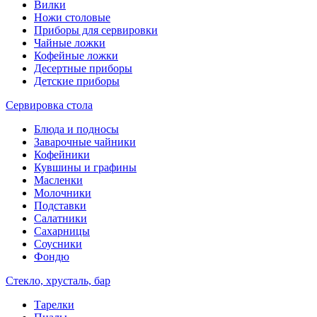
Вилки
Ножи столовые
Приборы для сервировки
Чайные ложки
Кофейные ложки
Десертные приборы
Детские приборы
Сервировка стола
Блюда и подносы
Заварочные чайники
Кофейники
Кувшины и графины
Масленки
Молочники
Подставки
Салатники
Сахарницы
Соусники
Фондю
Стекло, хрусталь, бар
Тарелки