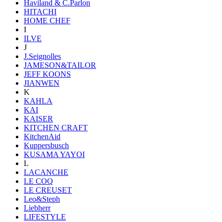
Haviland & C.Parlon
HITACHI
HOME CHEF
I
ILVE
J
J.Seignolles
JAMESON&TAILOR
JEFF KOONS
JIANWEN
K
KAHLA
KAI
KAISER
KITCHEN CRAFT
KitchenAid
Kuppersbusch
KUSAMA YAYOI
L
LACANCHE
LE COQ
LE CREUSET
Leo&Steph
Liebherr
LIFESTYLE