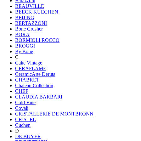
Barazzoni
BEAUVILLE
BEECK KUECHEN
BEIJING
BERTAZZONI
Bone Crusher
BORA
BORMIOLI ROCCO
BROGGI
By Bone
C
Cake Vintage
CERAFLAME
CeramicArte Deruta
CHABRET
Chateau Collection
CHEF
CLAUDIA BARBARI
Cold Vine
Covali
CRISTALLERIE DE MONTBRONN
CRISTEL
Cuchen
D
DE BUYER