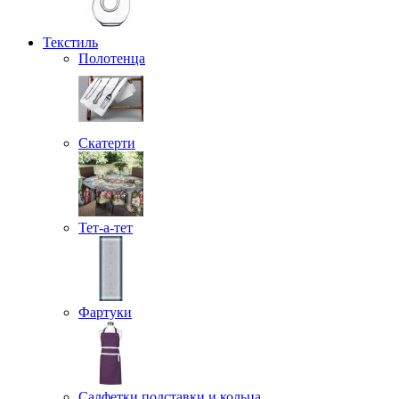
Текстиль
Полотенца
Скатерти
Тет-а-тет
Фартуки
Салфетки подставки и кольца