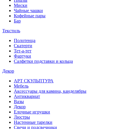
Пиалы
Миски
Чайные чашки
Кофейные пары
Бар
Текстиль
Полотенца
Скатерти
Тет-а-тет
Фартуки
Салфетки подставки и кольца
Декор
АРТ СКУЛЬПТУРА
Мебель
Аксессуары для камина, канделябры
Антиквариат
Вазы
Декор
Елочные игрушки
Люстры
Настенные тарелки
Свечи и подсвечники