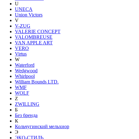
U
UNECA
Union Victors
V
V-ZUG
VALERIE CONCEPT
VALOMBREUSE
VAN APPLE ART
VERO
Virtus
W
Waterford
Wedgwood
Whirlpool
William Bounds LTD.
WMF
WOLF
Z
ZWILLING
Б
Без бренда
К
Кольчугинский мельхиор
Э
ЭКО-СТИЛЬ