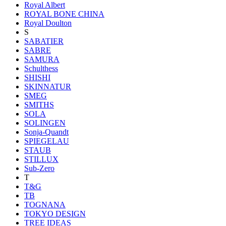
Royal Albert
ROYAL BONE CHINA
Royal Doulton
S
SABATIER
SABRE
SAMURA
Schulthess
SHISHI
SKINNATUR
SMEG
SMITHS
SOLA
SOLINGEN
Sonja-Quandt
SPIEGELAU
STAUB
STILLUX
Sub-Zero
T
T&G
TB
TOGNANA
TOKYO DESIGN
TREE IDEAS