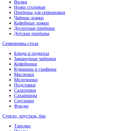
Вилки
Ножи столовые
Приборы для сервировки
Чайные ложки
Кофейные ложки
Десертные приборы
Детские приборы
Сервировка стола
Блюда и подносы
Заварочные чайники
Кофейники
Кувшины и графины
Масленки
Молочники
Подставки
Салатники
Сахарницы
Соусники
Фондю
Стекло, хрусталь, бар
Тарелки