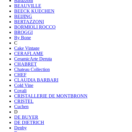
Barazzoni
BEAUVILLE
BEECK KUECHEN
BEIJING
BERTAZZONI
BORMIOLI ROCCO
BROGGI
By Bone
C
Cake Vintage
CERAFLAME
CeramicArte Deruta
CHABRET
Chateau Collection
CHEF
CLAUDIA BARBARI
Cold Vine
Covali
CRISTALLERIE DE MONTBRONN
CRISTEL
Cuchen
D
DE BUYER
DE DIETRICH
Denby