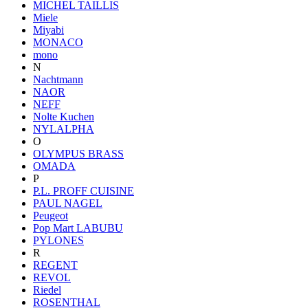
MICHEL TAILLIS
Miele
Miyabi
MONACO
mono
N
Nachtmann
NAOR
NEFF
Nolte Kuchen
NYLALPHA
O
OLYMPUS BRASS
OMADA
P
P.L. PROFF CUISINE
PAUL NAGEL
Peugeot
Pop Mart LABUBU
PYLONES
R
REGENT
REVOL
Riedel
ROSENTHAL