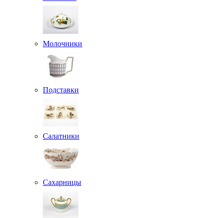
Молочники
Подставки
Салатники
Сахарницы