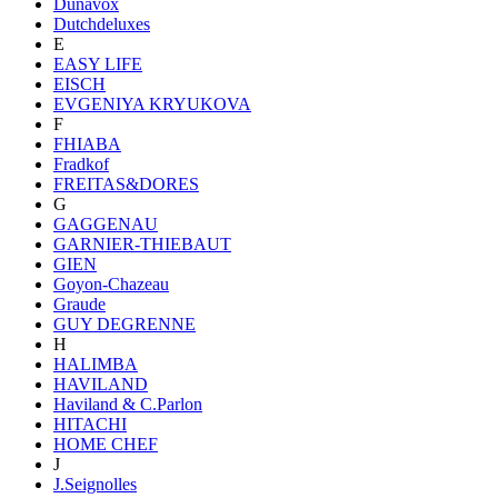
Dunavox
Dutchdeluxes
E
EASY LIFE
EISCH
EVGENIYA KRYUKOVA
F
FHIABA
Fradkof
FREITAS&DORES
G
GAGGENAU
GARNIER-THIEBAUT
GIEN
Goyon-Chazeau
Graude
GUY DEGRENNE
H
HALIMBA
HAVILAND
Haviland & C.Parlon
HITACHI
HOME CHEF
J
J.Seignolles