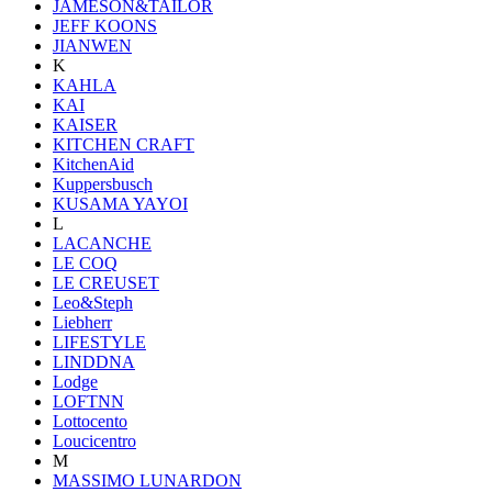
JAMESON&TAILOR
JEFF KOONS
JIANWEN
K
KAHLA
KAI
KAISER
KITCHEN CRAFT
KitchenAid
Kuppersbusch
KUSAMA YAYOI
L
LACANCHE
LE COQ
LE CREUSET
Leo&Steph
Liebherr
LIFESTYLE
LINDDNA
Lodge
LOFTNN
Lottocento
Loucicentro
M
MASSIMO LUNARDON