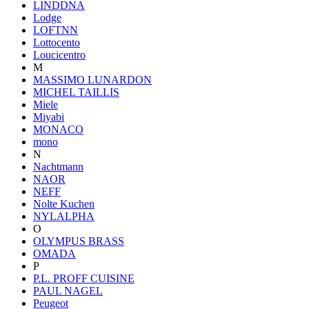
LINDDNA
Lodge
LOFTNN
Lottocento
Loucicentro
M
MASSIMO LUNARDON
MICHEL TAILLIS
Miele
Miyabi
MONACO
mono
N
Nachtmann
NAOR
NEFF
Nolte Kuchen
NYLALPHA
O
OLYMPUS BRASS
OMADA
P
P.L. PROFF CUISINE
PAUL NAGEL
Peugeot