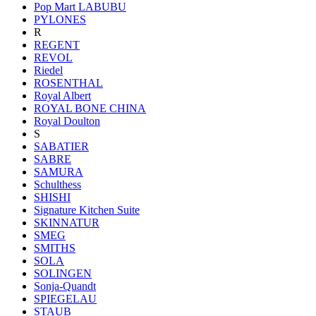
Pop Mart LABUBU
PYLONES
R
REGENT
REVOL
Riedel
ROSENTHAL
Royal Albert
ROYAL BONE CHINA
Royal Doulton
S
SABATIER
SABRE
SAMURA
Schulthess
SHISHI
Signature Kitchen Suite
SKINNATUR
SMEG
SMITHS
SOLA
SOLINGEN
Sonja-Quandt
SPIEGELAU
STAUB