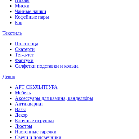
Пиалы
Миски
Чайные чашки
Кофейные пары
Бар
Текстиль
Полотенца
Скатерти
Тет-а-тет
Фартуки
Салфетки подставки и кольца
Декор
АРТ СКУЛЬПТУРА
Мебель
Аксессуары для камина, канделябры
Антиквариат
Вазы
Декор
Елочные игрушки
Люстры
Настенные тарелки
Свечи и подсвечники