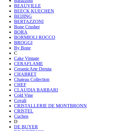
Barazzoni
BEAUVILLE
BEECK KUECHEN
BEIJING
BERTAZZONI
Bone Crusher
BORA
BORMIOLI ROCCO
BROGGI
By Bone
C
Cake Vintage
CERAFLAME
CeramicArte Deruta
CHABRET
Chateau Collection
CHEF
CLAUDIA BARBARI
Cold Vine
Covali
CRISTALLERIE DE MONTBRONN
CRISTEL
Cuchen
D
DE BUYER