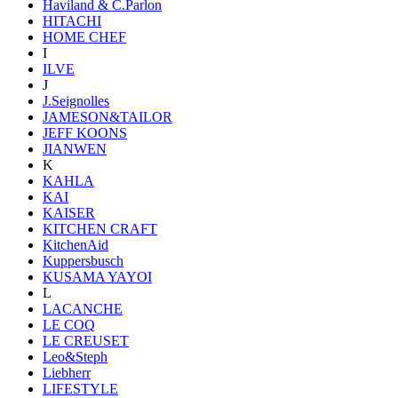
Haviland & C.Parlon
HITACHI
HOME CHEF
I
ILVE
J
J.Seignolles
JAMESON&TAILOR
JEFF KOONS
JIANWEN
K
KAHLA
KAI
KAISER
KITCHEN CRAFT
KitchenAid
Kuppersbusch
KUSAMA YAYOI
L
LACANCHE
LE COQ
LE CREUSET
Leo&Steph
Liebherr
LIFESTYLE