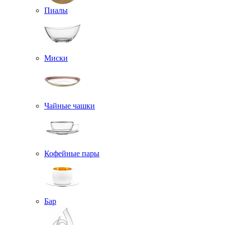
Пиалы
Миски
Чайные чашки
Кофейные пары
Бар