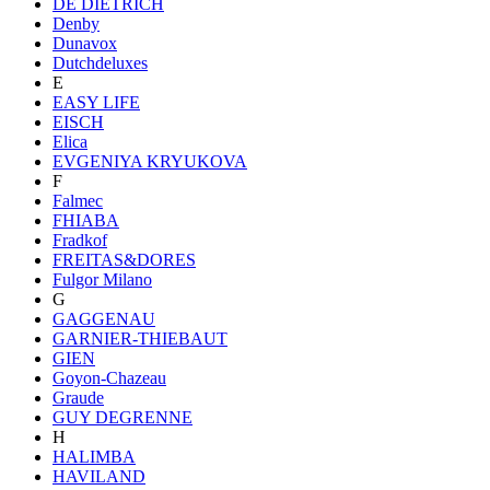
DE DIETRICH
Denby
Dunavox
Dutchdeluxes
E
EASY LIFE
EISCH
Elica
EVGENIYA KRYUKOVA
F
Falmec
FHIABA
Fradkof
FREITAS&DORES
Fulgor Milano
G
GAGGENAU
GARNIER-THIEBAUT
GIEN
Goyon-Chazeau
Graude
GUY DEGRENNE
H
HALIMBA
HAVILAND