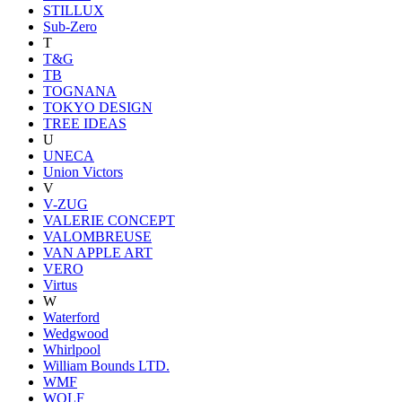
STILLUX
Sub-Zero
T
T&G
TB
TOGNANA
TOKYO DESIGN
TREE IDEAS
U
UNECA
Union Victors
V
V-ZUG
VALERIE CONCEPT
VALOMBREUSE
VAN APPLE ART
VERO
Virtus
W
Waterford
Wedgwood
Whirlpool
William Bounds LTD.
WMF
WOLF