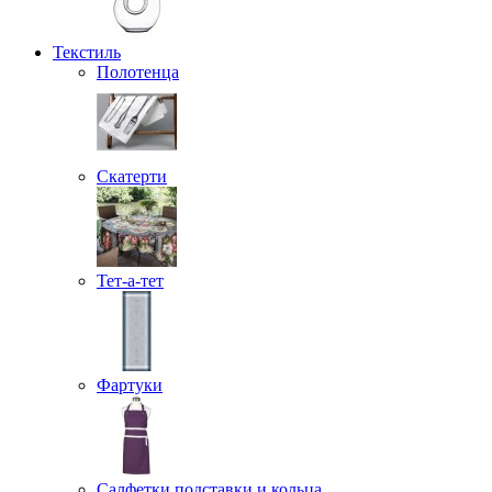
Текстиль
Полотенца
Скатерти
Тет-а-тет
Фартуки
Салфетки подставки и кольца