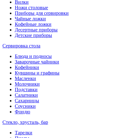
Вилки
Ножи столовые
Приборы для сервировки
Чайные ложки
Кофейные ложки
Десертные приборы
Детские приборы
Сервировка стола
Блюда и подносы
Заварочные чайники
Кофейники
Кувшины и графины
Масленки
Молочники
Подставки
Салатники
Сахарницы
Соусники
Фондю
Стекло, хрусталь, бар
Тарелки