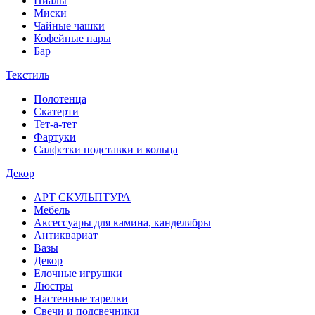
Пиалы
Миски
Чайные чашки
Кофейные пары
Бар
Текстиль
Полотенца
Скатерти
Тет-а-тет
Фартуки
Салфетки подставки и кольца
Декор
АРТ СКУЛЬПТУРА
Мебель
Аксессуары для камина, канделябры
Антиквариат
Вазы
Декор
Елочные игрушки
Люстры
Настенные тарелки
Свечи и подсвечники