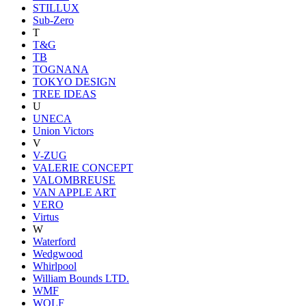
STILLUX
Sub-Zero
T
T&G
TB
TOGNANA
TOKYO DESIGN
TREE IDEAS
U
UNECA
Union Victors
V
V-ZUG
VALERIE CONCEPT
VALOMBREUSE
VAN APPLE ART
VERO
Virtus
W
Waterford
Wedgwood
Whirlpool
William Bounds LTD.
WMF
WOLF