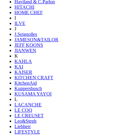
Haviland & C.Parlon
HITACHI
HOME CHEF
I
ILVE
J
J.Seignolles
JAMESON&TAILOR
JEFF KOONS
JIANWEN
K
KAHLA
KAI
KAISER
KITCHEN CRAFT
KitchenAid
Kuppersbusch
KUSAMA YAYOI
L
LACANCHE
LE COQ
LE CREUSET
Leo&Steph
Liebherr
LIFESTYLE