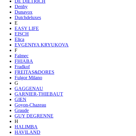
DE DIETRICH
Denby
Dunavox
Dutchdeluxes
E
EASY LIFE
EISCH
Elica
EVGENIYA KRYUKOVA
F
Falmec
FHIABA
Fradkof
FREITAS&DORES
Fulgor Milano
G
GAGGENAU
GARNIER-THIEBAUT
GIEN
Goyon-Chazeau
Graude
GUY DEGRENNE
H
HALIMBA
HAVILAND