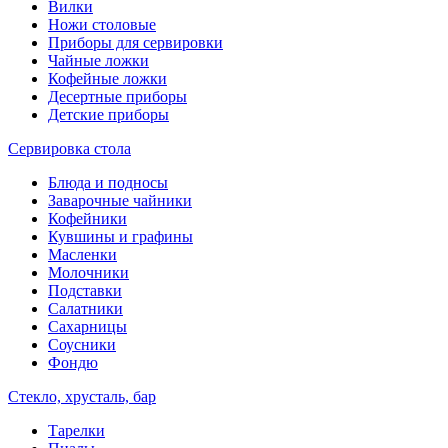
Вилки
Ножи столовые
Приборы для сервировки
Чайные ложки
Кофейные ложки
Десертные приборы
Детские приборы
Сервировка стола
Блюда и подносы
Заварочные чайники
Кофейники
Кувшины и графины
Масленки
Молочники
Подставки
Салатники
Сахарницы
Соусники
Фондю
Стекло, хрусталь, бар
Тарелки