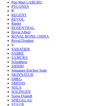
Pop Mart LABUBU
PYLONES
R
REGENT
REVOL
Riedel
ROSENTHAL
Royal Albert
ROYAL BONE CHINA
Royal Doulton
S
SABATIER
SABRE
SAMURA
Schulthess
SHISHI
Signature Kitchen Suite
SKINNATUR
SMEG
SMITHS
SOLA
SOLINGEN
Sonja-Quandt
SPIEGELAU
STAUB