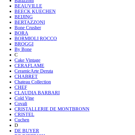
Barazzoni
BEAUVILLE
BEECK KUECHEN
BEIJING
BERTAZZONI
Bone Crusher
BORA
BORMIOLI ROCCO
BROGGI
By Bone
C
Cake Vintage
CERAFLAME
CeramicArte Deruta
CHABRET
Chateau Collection
CHEF
CLAUDIA BARBARI
Cold Vine
Covali
CRISTALLERIE DE MONTBRONN
CRISTEL
Cuchen
D
DE BUYER