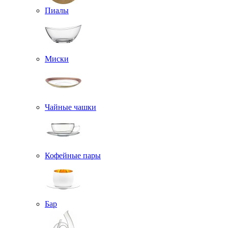
Пиалы
Миски
Чайные чашки
Кофейные пары
Бар