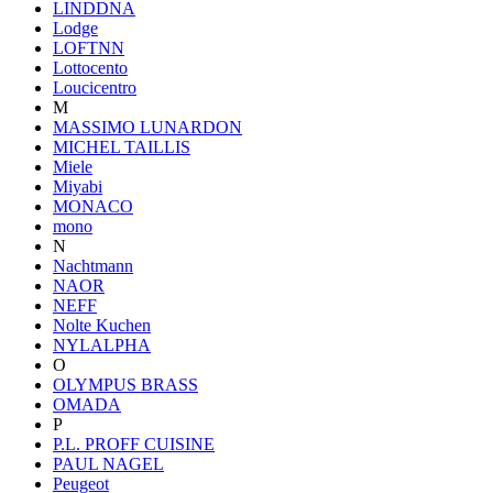
LINDDNA
Lodge
LOFTNN
Lottocento
Loucicentro
M
MASSIMO LUNARDON
MICHEL TAILLIS
Miele
Miyabi
MONACO
mono
N
Nachtmann
NAOR
NEFF
Nolte Kuchen
NYLALPHA
O
OLYMPUS BRASS
OMADA
P
P.L. PROFF CUISINE
PAUL NAGEL
Peugeot