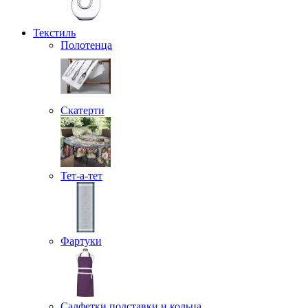
Текстиль
Полотенца
Скатерти
Тет-а-тет
Фартуки
Салфетки подставки и кольца