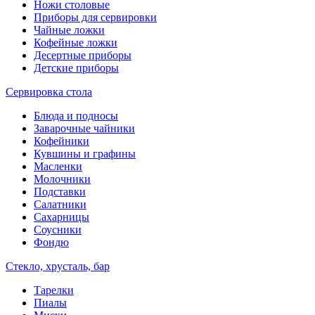
Ножи столовые
Приборы для сервировки
Чайные ложки
Кофейные ложки
Десертные приборы
Детские приборы
Сервировка стола
Блюда и подносы
Заварочные чайники
Кофейники
Кувшины и графины
Масленки
Молочники
Подставки
Салатники
Сахарницы
Соусники
Фондю
Стекло, хрусталь, бар
Тарелки
Пиалы