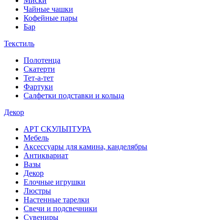
Миски
Чайные чашки
Кофейные пары
Бар
Текстиль
Полотенца
Скатерти
Тет-а-тет
Фартуки
Салфетки подставки и кольца
Декор
АРТ СКУЛЬПТУРА
Мебель
Аксессуары для камина, канделябры
Антиквариат
Вазы
Декор
Елочные игрушки
Люстры
Настенные тарелки
Свечи и подсвечники
Сувениры