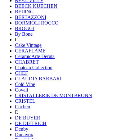
BEAUVILLE
BEECK KUECHEN
BEIJING
BERTAZZONI
BORMIOLI ROCCO
BROGGI
By Bone
C
Cake Vintage
CERAFLAME
CeramicArte Deruta
CHABRET
Chateau Collection
CHEF
CLAUDIA BARBARI
Cold Vine
Covali
CRISTALLERIE DE MONTBRONN
CRISTEL
Cuchen
D
DE BUYER
DE DIETRICH
Denby
Dunavox