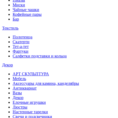
Пиалы
Миски
Чайные чашки
Кофейные пары
Бар
Текстиль
Полотенца
Скатерти
Тет-а-тет
Фартуки
Салфетки подставки и кольца
Декор
АРТ СКУЛЬПТУРА
Мебель
Аксессуары для камина, канделябры
Антиквариат
Вазы
Декор
Елочные игрушки
Люстры
Настенные тарелки
Свечи и подсвечники