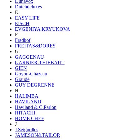
Dunavox
Dutchdeluxes
E
EASY LIFE
EISCH
EVGENIYA KRYUKOVA
F
Fradkof
FREITAS&DORES
G
GAGGENAU
GARNIER-THIEBAUT
GIEN
Goyon-Chazeau
Graude
GUY DEGRENNE
H
HALIMBA
HAVILAND
Haviland & C.Parlon
HITACHI
HOME CHEF
J
J.Seignolles
JAMESON&TAILOR