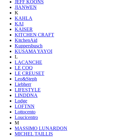
JEFF KOONS
JIANWEN
K
KAHLA
KAI
KAISER
KITCHEN CRAFT
KitchenAid
Kuppersbusch
KUSAMA YAYOI
L
LACANCHE
LE COQ
LE CREUSET
Leo&Steph
Liebherr
LIFESTYLE
LINDDNA
Lodge
LOFTNN
Lottocento
Loucicentro
M
MASSIMO LUNARDON
MICHEL TAILLIS