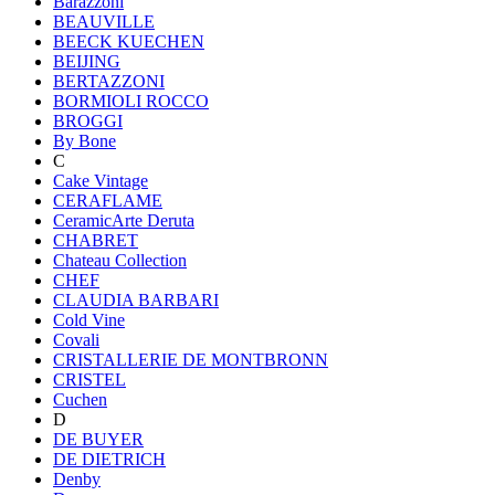
Barazzoni
BEAUVILLE
BEECK KUECHEN
BEIJING
BERTAZZONI
BORMIOLI ROCCO
BROGGI
By Bone
C
Cake Vintage
CERAFLAME
CeramicArte Deruta
CHABRET
Chateau Collection
CHEF
CLAUDIA BARBARI
Cold Vine
Covali
CRISTALLERIE DE MONTBRONN
CRISTEL
Cuchen
D
DE BUYER
DE DIETRICH
Denby