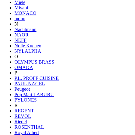
Miele
Miyabi
MONACO
mono
N
Nachtmann
NAOR
NEFF
Nolte Kuchen
NYLALPHA
O
OLYMPUS BRASS
OMADA
P
P.L. PROFF CUISINE
PAUL NAGEL
Peugeot
Pop Mart LABUBU
PYLONES
R
REGENT
REVOL
Riedel
ROSENTHAL
Royal Albert