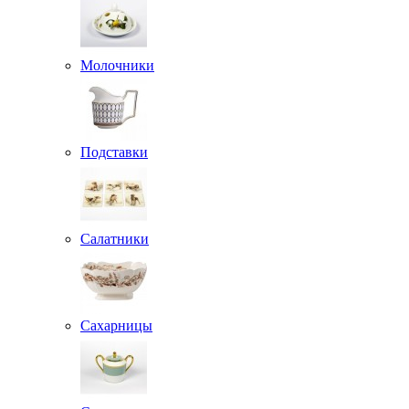
Молочники
Подставки
Салатники
Сахарницы