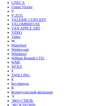
UNECA
Union Victors
V
V-ZUG
VALERIE CONCEPT
VALOMBREUSE
VAN APPLE ART
VERO
Virtus
W
Waterford
Wedgwood
Whirlpool
William Bounds LTD.
WMF
WOLF
Z
ZWILLING
Б
Без бренда
К
Кольчугинский мельхиор
Э
ЭКО-СТИЛЬ
ЭКСКЛЮЗИВ