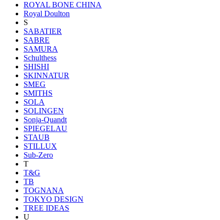
ROYAL BONE CHINA
Royal Doulton
S
SABATIER
SABRE
SAMURA
Schulthess
SHISHI
SKINNATUR
SMEG
SMITHS
SOLA
SOLINGEN
Sonja-Quandt
SPIEGELAU
STAUB
STILLUX
Sub-Zero
T
T&G
TB
TOGNANA
TOKYO DESIGN
TREE IDEAS
U