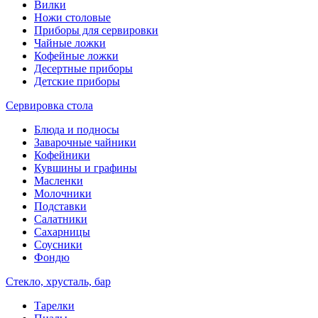
Вилки
Ножи столовые
Приборы для сервировки
Чайные ложки
Кофейные ложки
Десертные приборы
Детские приборы
Сервировка стола
Блюда и подносы
Заварочные чайники
Кофейники
Кувшины и графины
Масленки
Молочники
Подставки
Салатники
Сахарницы
Соусники
Фондю
Стекло, хрусталь, бар
Тарелки