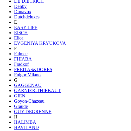
DE DIETRICH
Denby
Dunavox
Dutchdeluxes
E
EASY LIFE
EISCH
Elica
EVGENIYA KRYUKOVA
F
Falmec
FHIABA
Fradkof
FREITAS&DORES
Fulgor Milano
G
GAGGENAU
GARNIER-THIEBAUT
GIEN
Goyon-Chazeau
Graude
GUY DEGRENNE
H
HALIMBA
HAVILAND