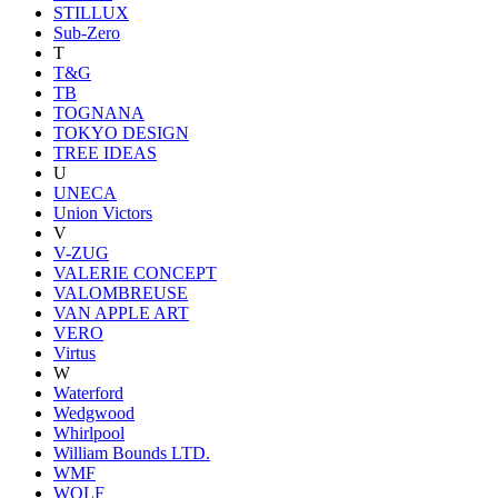
STILLUX
Sub-Zero
T
T&G
TB
TOGNANA
TOKYO DESIGN
TREE IDEAS
U
UNECA
Union Victors
V
V-ZUG
VALERIE CONCEPT
VALOMBREUSE
VAN APPLE ART
VERO
Virtus
W
Waterford
Wedgwood
Whirlpool
William Bounds LTD.
WMF
WOLF