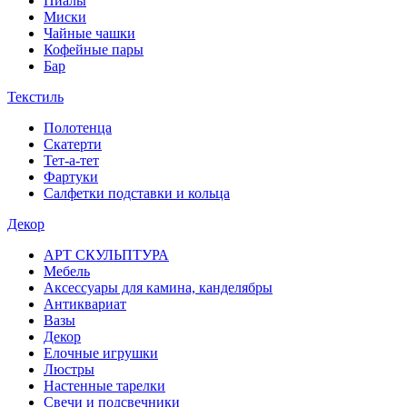
Пиалы
Миски
Чайные чашки
Кофейные пары
Бар
Текстиль
Полотенца
Скатерти
Тет-а-тет
Фартуки
Салфетки подставки и кольца
Декор
АРТ СКУЛЬПТУРА
Мебель
Аксессуары для камина, канделябры
Антиквариат
Вазы
Декор
Елочные игрушки
Люстры
Настенные тарелки
Свечи и подсвечники