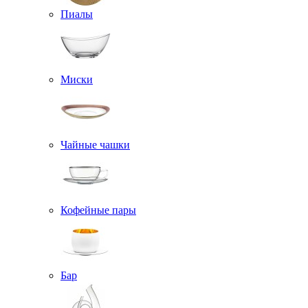
Пиалы
Миски
Чайные чашки
Кофейные пары
Бар