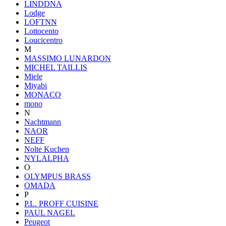
LINDDNA
Lodge
LOFTNN
Lottocento
Loucicentro
M
MASSIMO LUNARDON
MICHEL TAILLIS
Miele
Miyabi
MONACO
mono
N
Nachtmann
NAOR
NEFF
Nolte Kuchen
NYLALPHA
O
OLYMPUS BRASS
OMADA
P
P.L. PROFF CUISINE
PAUL NAGEL
Peugeot