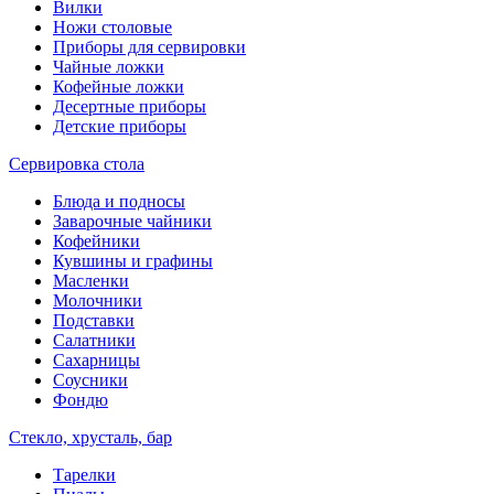
Вилки
Ножи столовые
Приборы для сервировки
Чайные ложки
Кофейные ложки
Десертные приборы
Детские приборы
Сервировка стола
Блюда и подносы
Заварочные чайники
Кофейники
Кувшины и графины
Масленки
Молочники
Подставки
Салатники
Сахарницы
Соусники
Фондю
Стекло, хрусталь, бар
Тарелки