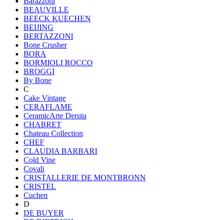
Barazzoni
BEAUVILLE
BEECK KUECHEN
BEIJING
BERTAZZONI
Bone Crusher
BORA
BORMIOLI ROCCO
BROGGI
By Bone
C
Cake Vintage
CERAFLAME
CeramicArte Deruta
CHABRET
Chateau Collection
CHEF
CLAUDIA BARBARI
Cold Vine
Covali
CRISTALLERIE DE MONTBRONN
CRISTEL
Cuchen
D
DE BUYER