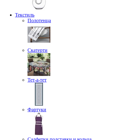
Текстиль
Полотенца
Скатерти
Тет-а-тет
Фартуки
Салфетки подставки и кольца