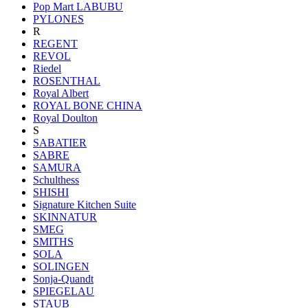
Pop Mart LABUBU
PYLONES
R
REGENT
REVOL
Riedel
ROSENTHAL
Royal Albert
ROYAL BONE CHINA
Royal Doulton
S
SABATIER
SABRE
SAMURA
Schulthess
SHISHI
Signature Kitchen Suite
SKINNATUR
SMEG
SMITHS
SOLA
SOLINGEN
Sonja-Quandt
SPIEGELAU
STAUB