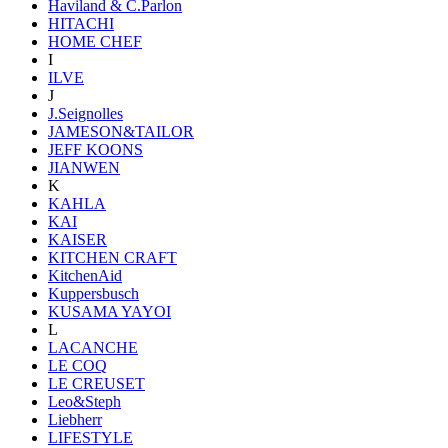
Haviland & C.Parlon
HITACHI
HOME CHEF
I
ILVE
J
J.Seignolles
JAMESON&TAILOR
JEFF KOONS
JIANWEN
K
KAHLA
KAI
KAISER
KITCHEN CRAFT
KitchenAid
Kuppersbusch
KUSAMA YAYOI
L
LACANCHE
LE COQ
LE CREUSET
Leo&Steph
Liebherr
LIFESTYLE