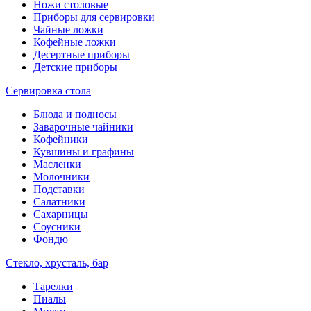
Ножи столовые
Приборы для сервировки
Чайные ложки
Кофейные ложки
Десертные приборы
Детские приборы
Сервировка стола
Блюда и подносы
Заварочные чайники
Кофейники
Кувшины и графины
Масленки
Молочники
Подставки
Салатники
Сахарницы
Соусники
Фондю
Стекло, хрусталь, бар
Тарелки
Пиалы