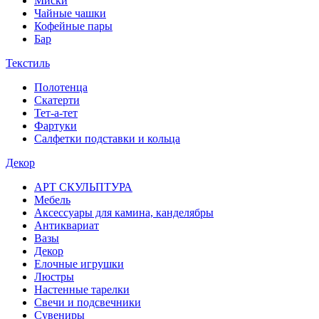
Миски
Чайные чашки
Кофейные пары
Бар
Текстиль
Полотенца
Скатерти
Тет-а-тет
Фартуки
Салфетки подставки и кольца
Декор
АРТ СКУЛЬПТУРА
Мебель
Аксессуары для камина, канделябры
Антиквариат
Вазы
Декор
Елочные игрушки
Люстры
Настенные тарелки
Свечи и подсвечники
Сувениры