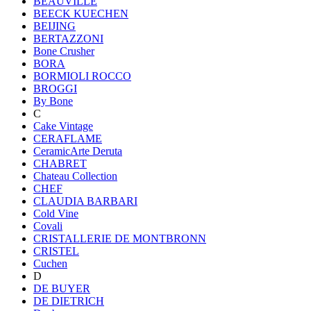
BEAUVILLE
BEECK KUECHEN
BEIJING
BERTAZZONI
Bone Crusher
BORA
BORMIOLI ROCCO
BROGGI
By Bone
C
Cake Vintage
CERAFLAME
CeramicArte Deruta
CHABRET
Chateau Collection
CHEF
CLAUDIA BARBARI
Cold Vine
Covali
CRISTALLERIE DE MONTBRONN
CRISTEL
Cuchen
D
DE BUYER
DE DIETRICH