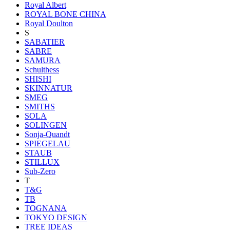
Royal Albert
ROYAL BONE CHINA
Royal Doulton
S
SABATIER
SABRE
SAMURA
Schulthess
SHISHI
SKINNATUR
SMEG
SMITHS
SOLA
SOLINGEN
Sonja-Quandt
SPIEGELAU
STAUB
STILLUX
Sub-Zero
T
T&G
TB
TOGNANA
TOKYO DESIGN
TREE IDEAS