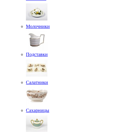
Молочники
Подставки
Салатники
Сахарницы