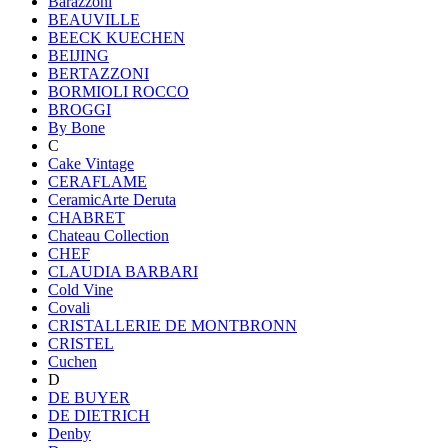
Barazzoni
BEAUVILLE
BEECK KUECHEN
BEIJING
BERTAZZONI
BORMIOLI ROCCO
BROGGI
By Bone
C
Cake Vintage
CERAFLAME
CeramicArte Deruta
CHABRET
Chateau Collection
CHEF
CLAUDIA BARBARI
Cold Vine
Covali
CRISTALLERIE DE MONTBRONN
CRISTEL
Cuchen
D
DE BUYER
DE DIETRICH
Denby