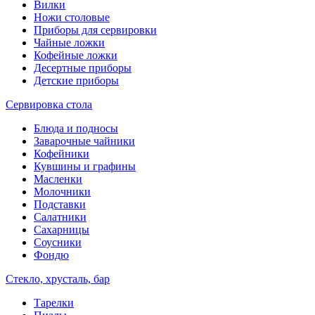
Вилки
Ножи столовые
Приборы для сервировки
Чайные ложки
Кофейные ложки
Десертные приборы
Детские приборы
Сервировка стола
Блюда и подносы
Заварочные чайники
Кофейники
Кувшины и графины
Масленки
Молочники
Подставки
Салатники
Сахарницы
Соусники
Фондю
Стекло, хрусталь, бар
Тарелки