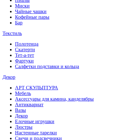
Пиалы
Миски
Чайные чашки
Кофейные пары
Бар
Текстиль
Полотенца
Скатерти
Тет-а-тет
Фартуки
Салфетки подставки и кольца
Декор
АРТ СКУЛЬПТУРА
Мебель
Аксессуары для камина, канделябры
Антиквариат
Вазы
Декор
Елочные игрушки
Люстры
Настенные тарелки
Свечи и подсвечники