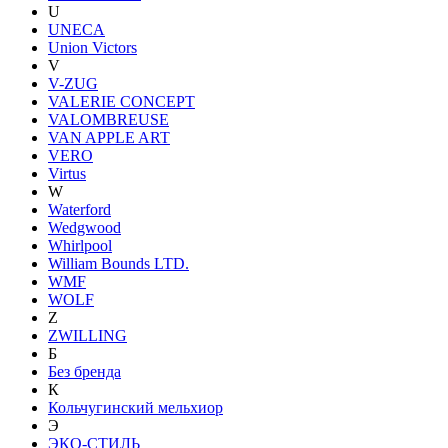
U
UNECA
Union Victors
V
V-ZUG
VALERIE CONCEPT
VALOMBREUSE
VAN APPLE ART
VERO
Virtus
W
Waterford
Wedgwood
Whirlpool
William Bounds LTD.
WMF
WOLF
Z
ZWILLING
Б
Без бренда
К
Кольчугинский мельхиор
Э
ЭКО-СТИЛЬ