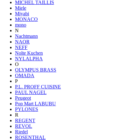
MICHEL TAILLIS
Miele
Miyabi
MONACO
mono
N
Nachtmann
NAOR
NEFF
Nolte Kuchen
NYLALPHA
O
OLYMPUS BRASS
OMADA
P
P.L. PROFF CUISINE
PAUL NAGEL
Peugeot
Pop Mart LABUBU
PYLONES
R
REGENT
REVOL
Riedel
ROSENTHAL