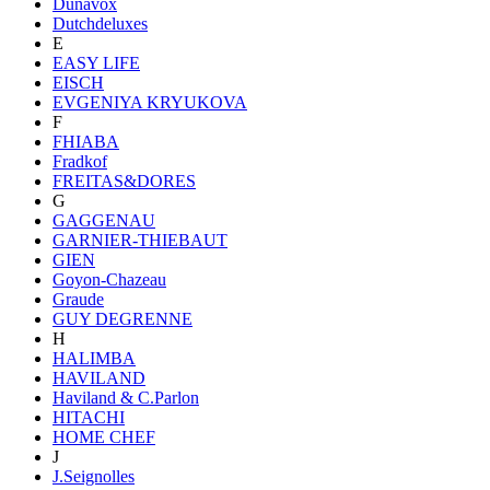
Dunavox
Dutchdeluxes
E
EASY LIFE
EISCH
EVGENIYA KRYUKOVA
F
FHIABA
Fradkof
FREITAS&DORES
G
GAGGENAU
GARNIER-THIEBAUT
GIEN
Goyon-Chazeau
Graude
GUY DEGRENNE
H
HALIMBA
HAVILAND
Haviland & C.Parlon
HITACHI
HOME CHEF
J
J.Seignolles