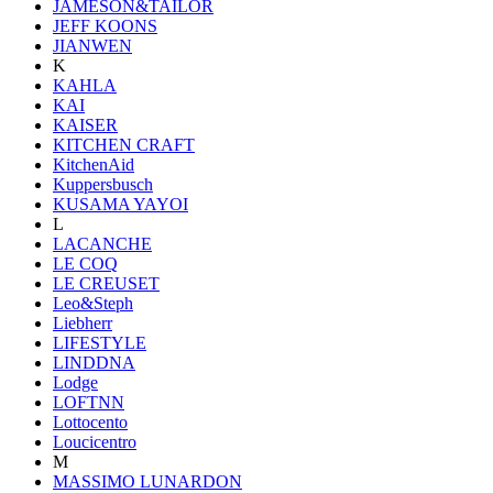
JAMESON&TAILOR
JEFF KOONS
JIANWEN
K
KAHLA
KAI
KAISER
KITCHEN CRAFT
KitchenAid
Kuppersbusch
KUSAMA YAYOI
L
LACANCHE
LE COQ
LE CREUSET
Leo&Steph
Liebherr
LIFESTYLE
LINDDNA
Lodge
LOFTNN
Lottocento
Loucicentro
M
MASSIMO LUNARDON