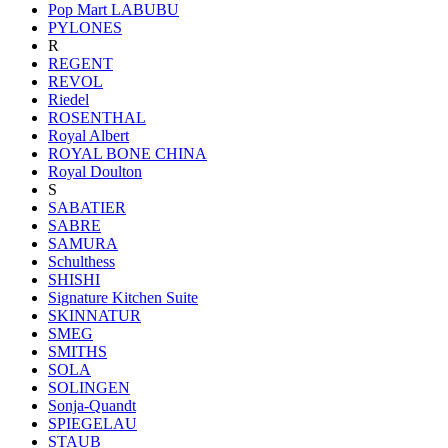
Pop Mart LABUBU
PYLONES
R
REGENT
REVOL
Riedel
ROSENTHAL
Royal Albert
ROYAL BONE CHINA
Royal Doulton
S
SABATIER
SABRE
SAMURA
Schulthess
SHISHI
Signature Kitchen Suite
SKINNATUR
SMEG
SMITHS
SOLA
SOLINGEN
Sonja-Quandt
SPIEGELAU
STAUB