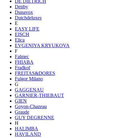
DE DIETRICH
Denby
Dunavox
Dutchdeluxes
E
EASY LIFE
EISCH
Elica
EVGENIYA KRYUKOVA
F
Falmec
FHIABA
Fradkof
FREITAS&DORES
Fulgor Milano
G
GAGGENAU
GARNIER-THIEBAUT
GIEN
Goyon-Chazeau
Graude
GUY DEGRENNE
H
HALIMBA
HAVILAND