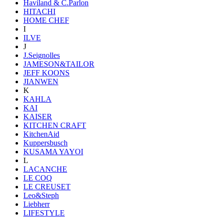
Haviland & C.Parlon
HITACHI
HOME CHEF
I
ILVE
J
J.Seignolles
JAMESON&TAILOR
JEFF KOONS
JIANWEN
K
KAHLA
KAI
KAISER
KITCHEN CRAFT
KitchenAid
Kuppersbusch
KUSAMA YAYOI
L
LACANCHE
LE COQ
LE CREUSET
Leo&Steph
Liebherr
LIFESTYLE