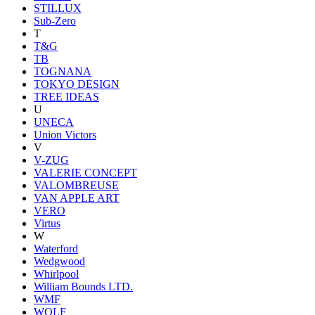
STILLUX
Sub-Zero
T
T&G
TB
TOGNANA
TOKYO DESIGN
TREE IDEAS
U
UNECA
Union Victors
V
V-ZUG
VALERIE CONCEPT
VALOMBREUSE
VAN APPLE ART
VERO
Virtus
W
Waterford
Wedgwood
Whirlpool
William Bounds LTD.
WMF
WOLF