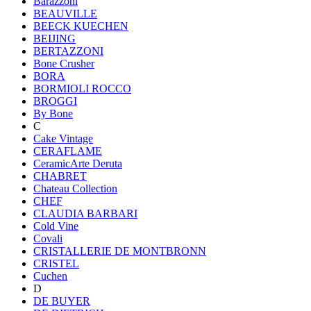
Barazzoni
BEAUVILLE
BEECK KUECHEN
BEIJING
BERTAZZONI
Bone Crusher
BORA
BORMIOLI ROCCO
BROGGI
By Bone
C
Cake Vintage
CERAFLAME
CeramicArte Deruta
CHABRET
Chateau Collection
CHEF
CLAUDIA BARBARI
Cold Vine
Covali
CRISTALLERIE DE MONTBRONN
CRISTEL
Cuchen
D
DE BUYER