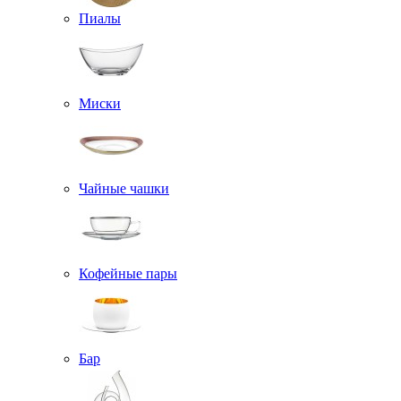
Пиалы
Миски
Чайные чашки
Кофейные пары
Бар