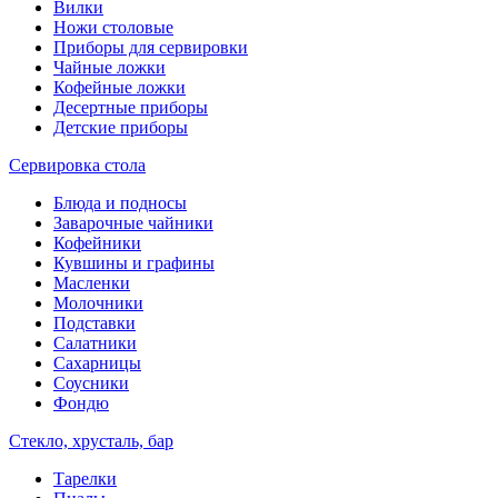
Вилки
Ножи столовые
Приборы для сервировки
Чайные ложки
Кофейные ложки
Десертные приборы
Детские приборы
Сервировка стола
Блюда и подносы
Заварочные чайники
Кофейники
Кувшины и графины
Масленки
Молочники
Подставки
Салатники
Сахарницы
Соусники
Фондю
Стекло, хрусталь, бар
Тарелки