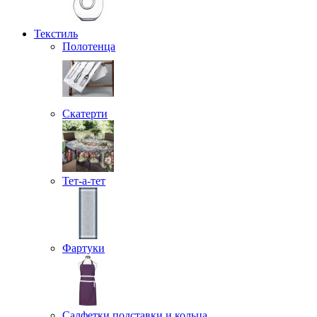
Текстиль
Полотенца
Скатерти
Тет-а-тет
Фартуки
Салфетки подставки и кольца