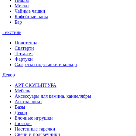
Пиалы
Миски
Чайные чашки
Кофейные пары
Бар
Текстиль
Полотенца
Скатерти
Тет-а-тет
Фартуки
Салфетки подставки и кольца
Декор
АРТ СКУЛЬПТУРА
Мебель
Аксессуары для камина, канделябры
Антиквариат
Вазы
Декор
Елочные игрушки
Люстры
Настенные тарелки
Свечи и подсвечники