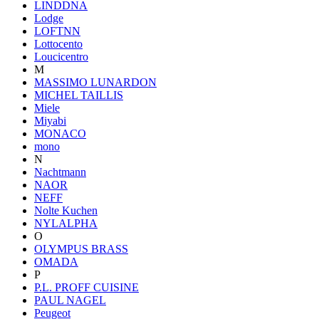
LINDDNA
Lodge
LOFTNN
Lottocento
Loucicentro
M
MASSIMO LUNARDON
MICHEL TAILLIS
Miele
Miyabi
MONACO
mono
N
Nachtmann
NAOR
NEFF
Nolte Kuchen
NYLALPHA
O
OLYMPUS BRASS
OMADA
P
P.L. PROFF CUISINE
PAUL NAGEL
Peugeot