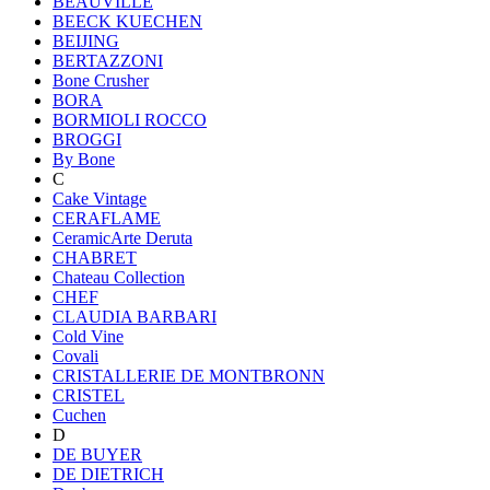
BEAUVILLE
BEECK KUECHEN
BEIJING
BERTAZZONI
Bone Crusher
BORA
BORMIOLI ROCCO
BROGGI
By Bone
C
Cake Vintage
CERAFLAME
CeramicArte Deruta
CHABRET
Chateau Collection
CHEF
CLAUDIA BARBARI
Cold Vine
Covali
CRISTALLERIE DE MONTBRONN
CRISTEL
Cuchen
D
DE BUYER
DE DIETRICH