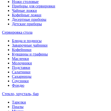
Ножи столовые
Приборы для сервировки
Чайные ложки
Кофейные ложки
Десертные приборы
Детские приборы
Сервировка стола
Блюда и подносы
Заварочные чайники
Кофейники
Кувшины и графины
Масленки
Молочники
Подставки
Салатники
Сахарницы
Соусники
Фондю
Стекло, хрусталь, бар
Тарелки
Пиалы