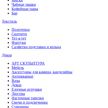
Миски
Чайные чашки
Кофейные пары
Бар
Текстиль
Полотенца
Скатерти
Тет-а-тет
Фартуки
Салфетки подставки и кольца
Декор
АРТ СКУЛЬПТУРА
Мебель
Аксессуары для камина, канделябры
Антиквариат
Вазы
Декор
Елочные игрушки
Люстры
Настенные тарелки
Свечи и подсвечники
Сувениры