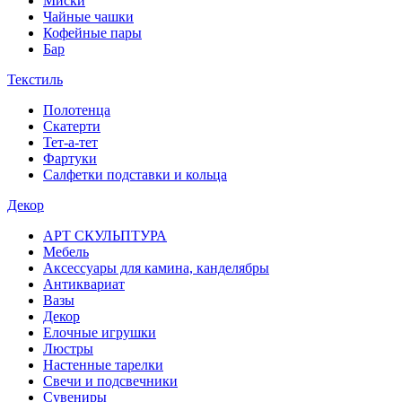
Миски
Чайные чашки
Кофейные пары
Бар
Текстиль
Полотенца
Скатерти
Тет-а-тет
Фартуки
Салфетки подставки и кольца
Декор
АРТ СКУЛЬПТУРА
Мебель
Аксессуары для камина, канделябры
Антиквариат
Вазы
Декор
Елочные игрушки
Люстры
Настенные тарелки
Свечи и подсвечники
Сувениры