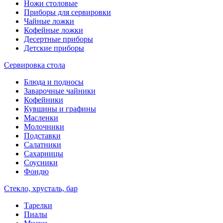
Ножи столовые
Приборы для сервировки
Чайные ложки
Кофейные ложки
Десертные приборы
Детские приборы
Сервировка стола
Блюда и подносы
Заварочные чайники
Кофейники
Кувшины и графины
Масленки
Молочники
Подставки
Салатники
Сахарницы
Соусники
Фондю
Стекло, хрусталь, бар
Тарелки
Пиалы