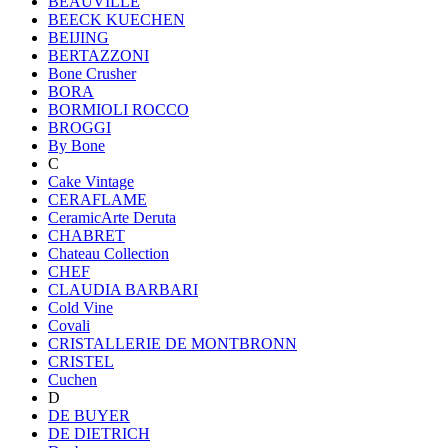
BEAUVILLE
BEECK KUECHEN
BEIJING
BERTAZZONI
Bone Crusher
BORA
BORMIOLI ROCCO
BROGGI
By Bone
C
Cake Vintage
CERAFLAME
CeramicArte Deruta
CHABRET
Chateau Collection
CHEF
CLAUDIA BARBARI
Cold Vine
Covali
CRISTALLERIE DE MONTBRONN
CRISTEL
Cuchen
D
DE BUYER
DE DIETRICH