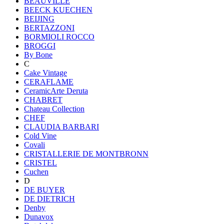
BEAUVILLE
BEECK KUECHEN
BEIJING
BERTAZZONI
BORMIOLI ROCCO
BROGGI
By Bone
C
Cake Vintage
CERAFLAME
CeramicArte Deruta
CHABRET
Chateau Collection
CHEF
CLAUDIA BARBARI
Cold Vine
Covali
CRISTALLERIE DE MONTBRONN
CRISTEL
Cuchen
D
DE BUYER
DE DIETRICH
Denby
Dunavox