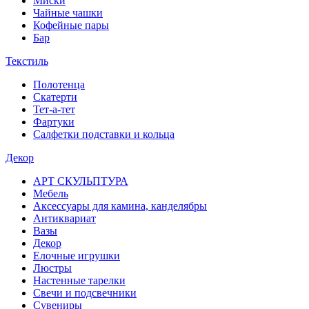
Миски
Чайные чашки
Кофейные пары
Бар
Текстиль
Полотенца
Скатерти
Тет-а-тет
Фартуки
Салфетки подставки и кольца
Декор
АРТ СКУЛЬПТУРА
Мебель
Аксессуары для камина, канделябры
Антиквариат
Вазы
Декор
Елочные игрушки
Люстры
Настенные тарелки
Свечи и подсвечники
Сувениры