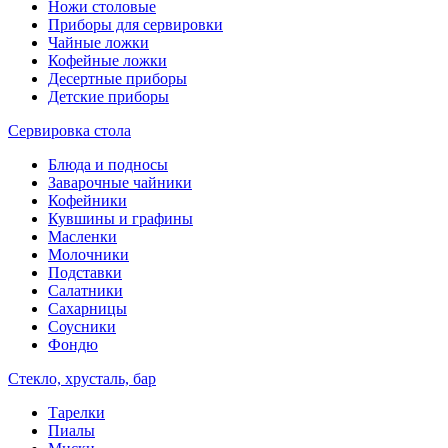
Ножи столовые
Приборы для сервировки
Чайные ложки
Кофейные ложки
Десертные приборы
Детские приборы
Сервировка стола
Блюда и подносы
Заварочные чайники
Кофейники
Кувшины и графины
Масленки
Молочники
Подставки
Салатники
Сахарницы
Соусники
Фондю
Стекло, хрусталь, бар
Тарелки
Пиалы