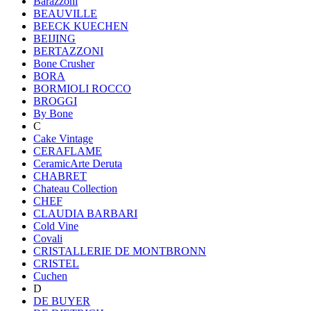
Barazzoni
BEAUVILLE
BEECK KUECHEN
BEIJING
BERTAZZONI
Bone Crusher
BORA
BORMIOLI ROCCO
BROGGI
By Bone
C
Cake Vintage
CERAFLAME
CeramicArte Deruta
CHABRET
Chateau Collection
CHEF
CLAUDIA BARBARI
Cold Vine
Covali
CRISTALLERIE DE MONTBRONN
CRISTEL
Cuchen
D
DE BUYER