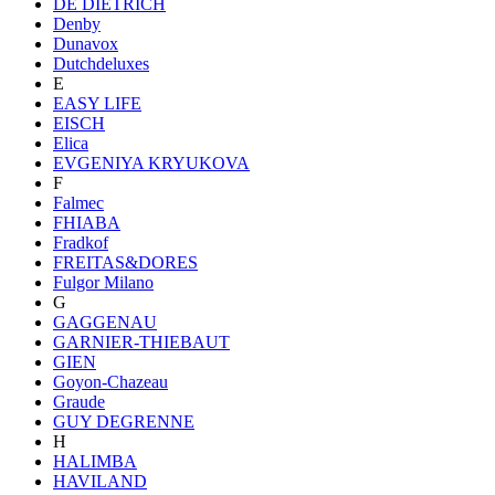
DE DIETRICH
Denby
Dunavox
Dutchdeluxes
E
EASY LIFE
EISCH
Elica
EVGENIYA KRYUKOVA
F
Falmec
FHIABA
Fradkof
FREITAS&DORES
Fulgor Milano
G
GAGGENAU
GARNIER-THIEBAUT
GIEN
Goyon-Chazeau
Graude
GUY DEGRENNE
H
HALIMBA
HAVILAND