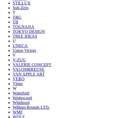
STILLUX
Sub-Zero
T
T&G
TB
TOGNANA
TOKYO DESIGN
TREE IDEAS
U
UNECA
Union Victors
V
V-ZUG
VALERIE CONCEPT
VALOMBREUSE
VAN APPLE ART
VERO
Virtus
W
Waterford
Wedgwood
Whirlpool
William Bounds LTD.
WMF
WOLF