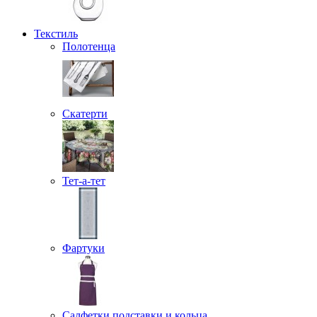
Текстиль
Полотенца
Скатерти
Тет-а-тет
Фартуки
Салфетки подставки и кольца