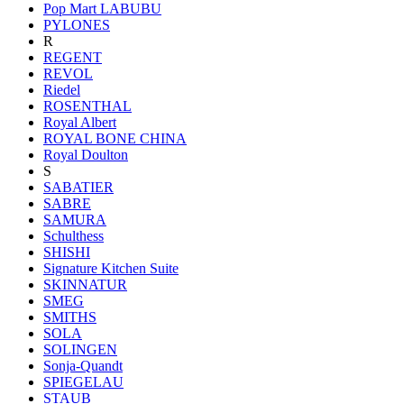
Pop Mart LABUBU
PYLONES
R
REGENT
REVOL
Riedel
ROSENTHAL
Royal Albert
ROYAL BONE CHINA
Royal Doulton
S
SABATIER
SABRE
SAMURA
Schulthess
SHISHI
Signature Kitchen Suite
SKINNATUR
SMEG
SMITHS
SOLA
SOLINGEN
Sonja-Quandt
SPIEGELAU
STAUB