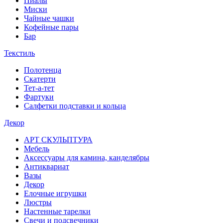
Пиалы
Миски
Чайные чашки
Кофейные пары
Бар
Текстиль
Полотенца
Скатерти
Тет-а-тет
Фартуки
Салфетки подставки и кольца
Декор
АРТ СКУЛЬПТУРА
Мебель
Аксессуары для камина, канделябры
Антиквариат
Вазы
Декор
Елочные игрушки
Люстры
Настенные тарелки
Свечи и подсвечники