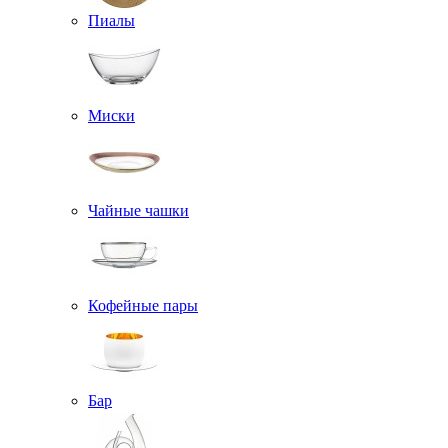
Пиалы
Миски
Чайные чашки
Кофейные пары
Бар