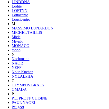
LINDDNA
Lodge
LOFTNN
Lottocento
Loucicentro
M
MASSIMO LUNARDON
MICHEL TAILLIS
Miele
Miyabi
MONACO
mono
N
Nachtmann
NAOR
NEFF
Nolte Kuchen
NYLALPHA
O
OLYMPUS BRASS
OMADA
P
P.L. PROFF CUISINE
PAUL NAGEL
Peugeot