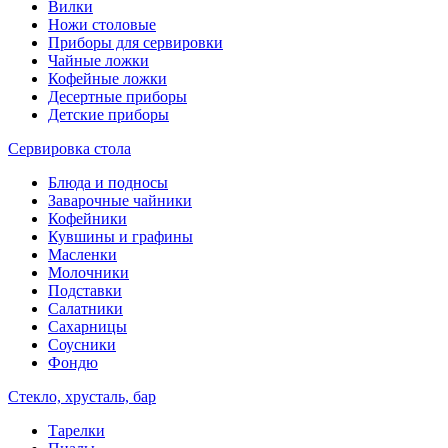
Вилки
Ножи столовые
Приборы для сервировки
Чайные ложки
Кофейные ложки
Десертные приборы
Детские приборы
Сервировка стола
Блюда и подносы
Заварочные чайники
Кофейники
Кувшины и графины
Масленки
Молочники
Подставки
Салатники
Сахарницы
Соусники
Фондю
Стекло, хрусталь, бар
Тарелки