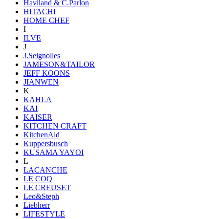
Haviland & C.Parlon
HITACHI
HOME CHEF
I
ILVE
J
J.Seignolles
JAMESON&TAILOR
JEFF KOONS
JIANWEN
K
KAHLA
KAI
KAISER
KITCHEN CRAFT
KitchenAid
Kuppersbusch
KUSAMA YAYOI
L
LACANCHE
LE COQ
LE CREUSET
Leo&Steph
Liebherr
LIFESTYLE