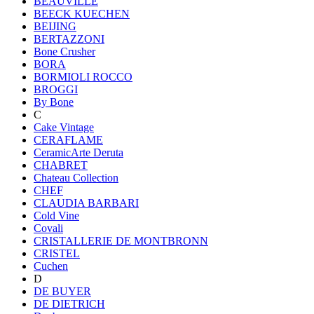
BEAUVILLE
BEECK KUECHEN
BEIJING
BERTAZZONI
Bone Crusher
BORA
BORMIOLI ROCCO
BROGGI
By Bone
C
Cake Vintage
CERAFLAME
CeramicArte Deruta
CHABRET
Chateau Collection
CHEF
CLAUDIA BARBARI
Cold Vine
Covali
CRISTALLERIE DE MONTBRONN
CRISTEL
Cuchen
D
DE BUYER
DE DIETRICH