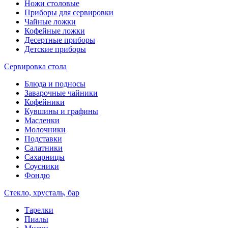
Ножи столовые
Приборы для сервировки
Чайные ложки
Кофейные ложки
Десертные приборы
Детские приборы
Сервировка стола
Блюда и подносы
Заварочные чайники
Кофейники
Кувшины и графины
Масленки
Молочники
Подставки
Салатники
Сахарницы
Соусники
Фондю
Стекло, хрусталь, бар
Тарелки
Пиалы