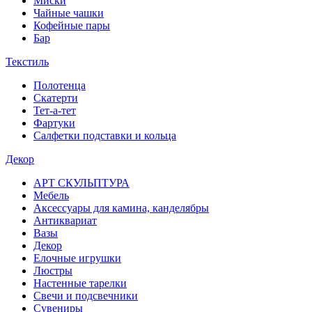
Миски
Чайные чашки
Кофейные пары
Бар
Текстиль
Полотенца
Скатерти
Тет-а-тет
Фартуки
Салфетки подставки и кольца
Декор
АРТ СКУЛЬПТУРА
Мебель
Аксессуары для камина, канделябры
Антиквариат
Вазы
Декор
Елочные игрушки
Люстры
Настенные тарелки
Свечи и подсвечники
Сувениры