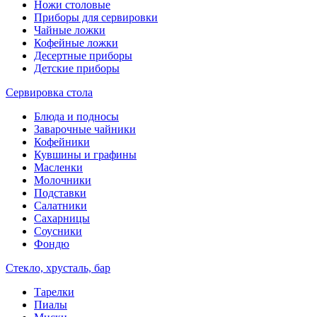
Ножи столовые
Приборы для сервировки
Чайные ложки
Кофейные ложки
Десертные приборы
Детские приборы
Сервировка стола
Блюда и подносы
Заварочные чайники
Кофейники
Кувшины и графины
Масленки
Молочники
Подставки
Салатники
Сахарницы
Соусники
Фондю
Стекло, хрусталь, бар
Тарелки
Пиалы