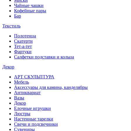
Миски
Чайные чашки
Кофейные пары
Бар
Текстиль
Полотенца
Скатерти
Тет-а-тет
Фартуки
Салфетки подставки и кольца
Декор
АРТ СКУЛЬПТУРА
Мебель
Аксессуары для камина, канделябры
Антиквариат
Вазы
Декор
Елочные игрушки
Люстры
Настенные тарелки
Свечи и подсвечники
Сувениры