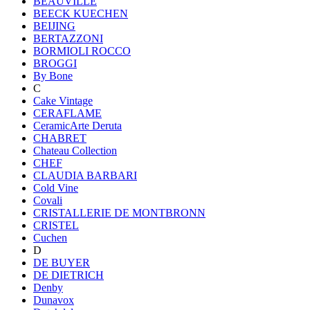
BEAUVILLE
BEECK KUECHEN
BEIJING
BERTAZZONI
BORMIOLI ROCCO
BROGGI
By Bone
C
Cake Vintage
CERAFLAME
CeramicArte Deruta
CHABRET
Chateau Collection
CHEF
CLAUDIA BARBARI
Cold Vine
Covali
CRISTALLERIE DE MONTBRONN
CRISTEL
Cuchen
D
DE BUYER
DE DIETRICH
Denby
Dunavox