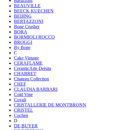
Barazzoni
BEAUVILLE
BEECK KUECHEN
BEIJING
BERTAZZONI
Bone Crusher
BORA
BORMIOLI ROCCO
BROGGI
By Bone
C
Cake Vintage
CERAFLAME
CeramicArte Deruta
CHABRET
Chateau Collection
CHEF
CLAUDIA BARBARI
Cold Vine
Covali
CRISTALLERIE DE MONTBRONN
CRISTEL
Cuchen
D
DE BUYER