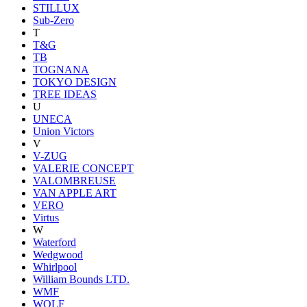
STILLUX
Sub-Zero
T
T&G
TB
TOGNANA
TOKYO DESIGN
TREE IDEAS
U
UNECA
Union Victors
V
V-ZUG
VALERIE CONCEPT
VALOMBREUSE
VAN APPLE ART
VERO
Virtus
W
Waterford
Wedgwood
Whirlpool
William Bounds LTD.
WMF
WOLF