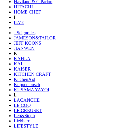
Haviland & C.Parlon
HITACHI
HOME CHEF
I
ILVE
J
J.Seignolles
JAMESON&TAILOR
JEFF KOONS
JIANWEN
K
KAHLA
KAI
KAISER
KITCHEN CRAFT
KitchenAid
Kuppersbusch
KUSAMA YAYOI
L
LACANCHE
LE COQ
LE CREUSET
Leo&Steph
Liebherr
LIFESTYLE