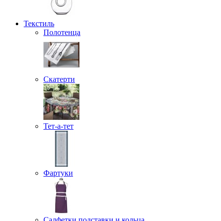
Текстиль
Полотенца
Скатерти
Тет-а-тет
Фартуки
Салфетки подставки и кольца