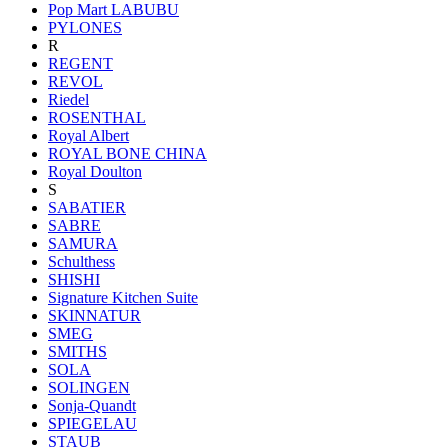
Pop Mart LABUBU
PYLONES
R
REGENT
REVOL
Riedel
ROSENTHAL
Royal Albert
ROYAL BONE CHINA
Royal Doulton
S
SABATIER
SABRE
SAMURA
Schulthess
SHISHI
Signature Kitchen Suite
SKINNATUR
SMEG
SMITHS
SOLA
SOLINGEN
Sonja-Quandt
SPIEGELAU
STAUB