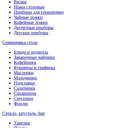
Вилки
Ножи столовые
Приборы для сервировки
Чайные ложки
Кофейные ложки
Десертные приборы
Детские приборы
Сервировка стола
Блюда и подносы
Заварочные чайники
Кофейники
Кувшины и графины
Масленки
Молочники
Подставки
Салатники
Сахарницы
Соусники
Фондю
Стекло, хрусталь, бар
Тарелки