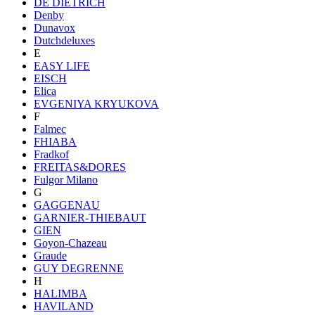
DE DIETRICH
Denby
Dunavox
Dutchdeluxes
E
EASY LIFE
EISCH
Elica
EVGENIYA KRYUKOVA
F
Falmec
FHIABA
Fradkof
FREITAS&DORES
Fulgor Milano
G
GAGGENAU
GARNIER-THIEBAUT
GIEN
Goyon-Chazeau
Graude
GUY DEGRENNE
H
HALIMBA
HAVILAND