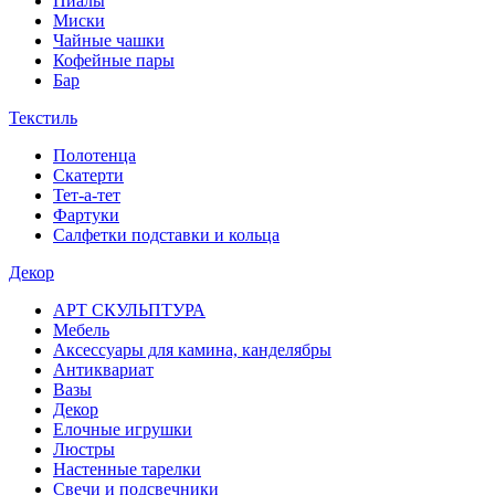
Пиалы
Миски
Чайные чашки
Кофейные пары
Бар
Текстиль
Полотенца
Скатерти
Тет-а-тет
Фартуки
Салфетки подставки и кольца
Декор
АРТ СКУЛЬПТУРА
Мебель
Аксессуары для камина, канделябры
Антиквариат
Вазы
Декор
Елочные игрушки
Люстры
Настенные тарелки
Свечи и подсвечники