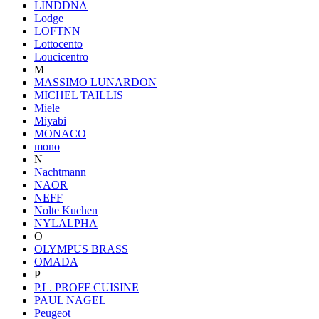
LINDDNA
Lodge
LOFTNN
Lottocento
Loucicentro
M
MASSIMO LUNARDON
MICHEL TAILLIS
Miele
Miyabi
MONACO
mono
N
Nachtmann
NAOR
NEFF
Nolte Kuchen
NYLALPHA
O
OLYMPUS BRASS
OMADA
P
P.L. PROFF CUISINE
PAUL NAGEL
Peugeot