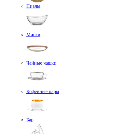
Пиалы
Миски
Чайные чашки
Кофейные пары
Бар