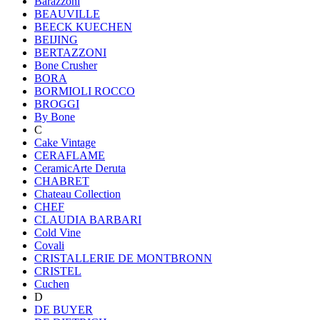
Barazzoni
BEAUVILLE
BEECK KUECHEN
BEIJING
BERTAZZONI
Bone Crusher
BORA
BORMIOLI ROCCO
BROGGI
By Bone
C
Cake Vintage
CERAFLAME
CeramicArte Deruta
CHABRET
Chateau Collection
CHEF
CLAUDIA BARBARI
Cold Vine
Covali
CRISTALLERIE DE MONTBRONN
CRISTEL
Cuchen
D
DE BUYER