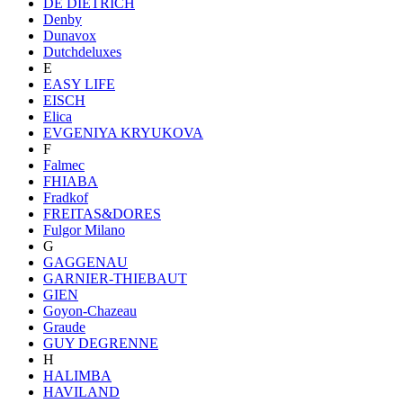
DE DIETRICH
Denby
Dunavox
Dutchdeluxes
E
EASY LIFE
EISCH
Elica
EVGENIYA KRYUKOVA
F
Falmec
FHIABA
Fradkof
FREITAS&DORES
Fulgor Milano
G
GAGGENAU
GARNIER-THIEBAUT
GIEN
Goyon-Chazeau
Graude
GUY DEGRENNE
H
HALIMBA
HAVILAND