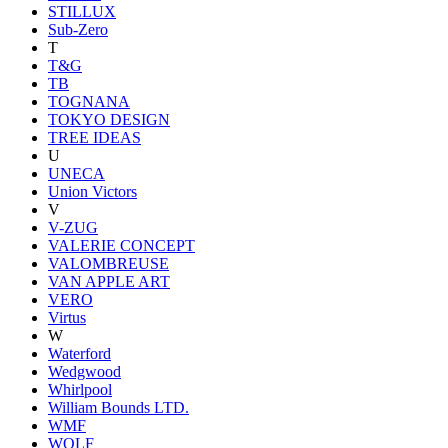
STILLUX
Sub-Zero
T
T&G
TB
TOGNANA
TOKYO DESIGN
TREE IDEAS
U
UNECA
Union Victors
V
V-ZUG
VALERIE CONCEPT
VALOMBREUSE
VAN APPLE ART
VERO
Virtus
W
Waterford
Wedgwood
Whirlpool
William Bounds LTD.
WMF
WOLF