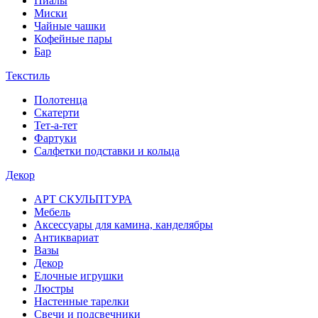
Пиалы
Миски
Чайные чашки
Кофейные пары
Бар
Текстиль
Полотенца
Скатерти
Тет-а-тет
Фартуки
Салфетки подставки и кольца
Декор
АРТ СКУЛЬПТУРА
Мебель
Аксессуары для камина, канделябры
Антиквариат
Вазы
Декор
Елочные игрушки
Люстры
Настенные тарелки
Свечи и подсвечники