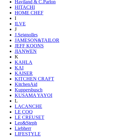
Haviland & C.Parlon
HITACHI
HOME CHEF
I
ILVE
J
J.Seignolles
JAMESON&TAILOR
JEFF KOONS
JIANWEN
K
KAHLA
KAI
KAISER
KITCHEN CRAFT
KitchenAid
Kuppersbusch
KUSAMA YAYOI
L
LACANCHE
LE COQ
LE CREUSET
Leo&Steph
Liebherr
LIFESTYLE