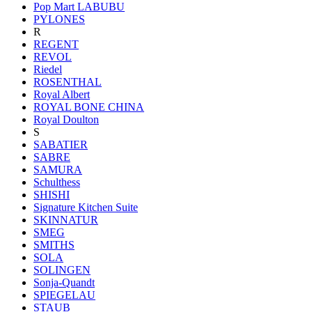
Pop Mart LABUBU
PYLONES
R
REGENT
REVOL
Riedel
ROSENTHAL
Royal Albert
ROYAL BONE CHINA
Royal Doulton
S
SABATIER
SABRE
SAMURA
Schulthess
SHISHI
Signature Kitchen Suite
SKINNATUR
SMEG
SMITHS
SOLA
SOLINGEN
Sonja-Quandt
SPIEGELAU
STAUB