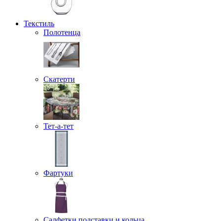
Текстиль
Полотенца
Скатерти
Тет-а-тет
Фартуки
Салфетки подставки и кольца