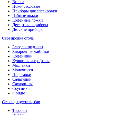
Вилки
Ножи столовые
Приборы для сервировки
Чайные ложки
Кофейные ложки
Десертные приборы
Детские приборы
Сервировка стола
Блюда и подносы
Заварочные чайники
Кофейники
Кувшины и графины
Масленки
Молочники
Подставки
Салатники
Сахарницы
Соусники
Фондю
Стекло, хрусталь, бар
Тарелки