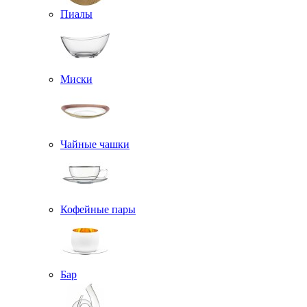
Пиалы
Миски
Чайные чашки
Кофейные пары
Бар