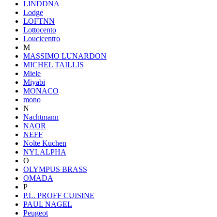
LINDDNA
Lodge
LOFTNN
Lottocento
Loucicentro
M
MASSIMO LUNARDON
MICHEL TAILLIS
Miele
Miyabi
MONACO
mono
N
Nachtmann
NAOR
NEFF
Nolte Kuchen
NYLALPHA
O
OLYMPUS BRASS
OMADA
P
P.L. PROFF CUISINE
PAUL NAGEL
Peugeot