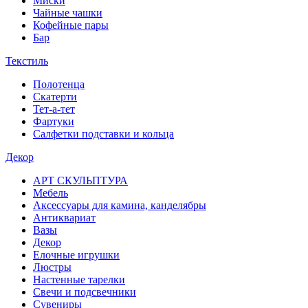
Миски
Чайные чашки
Кофейные пары
Бар
Текстиль
Полотенца
Скатерти
Тет-а-тет
Фартуки
Салфетки подставки и кольца
Декор
АРТ СКУЛЬПТУРА
Мебель
Аксессуары для камина, канделябры
Антиквариат
Вазы
Декор
Елочные игрушки
Люстры
Настенные тарелки
Свечи и подсвечники
Сувениры