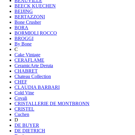
BEAUVILLE
BEECK KUECHEN
BEIJING
BERTAZZONI
Bone Crusher
BORA
BORMIOLI ROCCO
BROGGI
By Bone
C
Cake Vintage
CERAFLAME
CeramicArte Deruta
CHABRET
Chateau Collection
CHEF
CLAUDIA BARBARI
Cold Vine
Covali
CRISTALLERIE DE MONTBRONN
CRISTEL
Cuchen
D
DE BUYER
DE DIETRICH