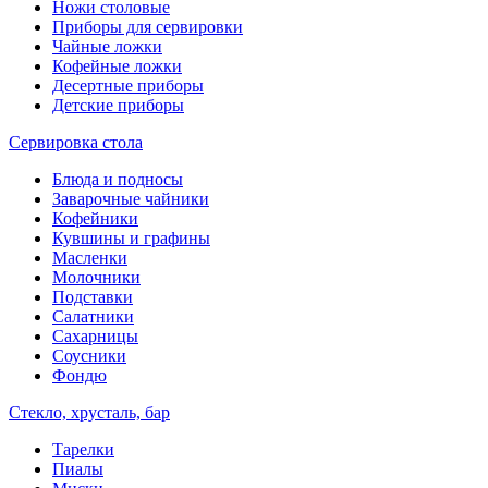
Ножи столовые
Приборы для сервировки
Чайные ложки
Кофейные ложки
Десертные приборы
Детские приборы
Сервировка стола
Блюда и подносы
Заварочные чайники
Кофейники
Кувшины и графины
Масленки
Молочники
Подставки
Салатники
Сахарницы
Соусники
Фондю
Стекло, хрусталь, бар
Тарелки
Пиалы