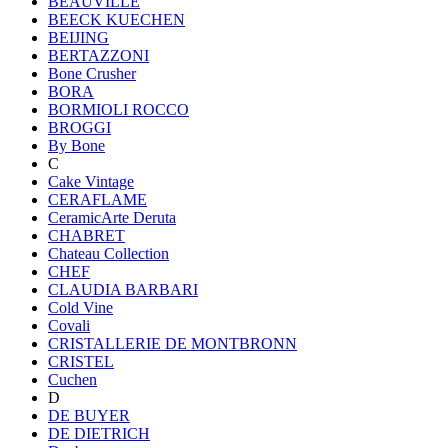
BEAUVILLE
BEECK KUECHEN
BEIJING
BERTAZZONI
Bone Crusher
BORA
BORMIOLI ROCCO
BROGGI
By Bone
C
Cake Vintage
CERAFLAME
CeramicArte Deruta
CHABRET
Chateau Collection
CHEF
CLAUDIA BARBARI
Cold Vine
Covali
CRISTALLERIE DE MONTBRONN
CRISTEL
Cuchen
D
DE BUYER
DE DIETRICH