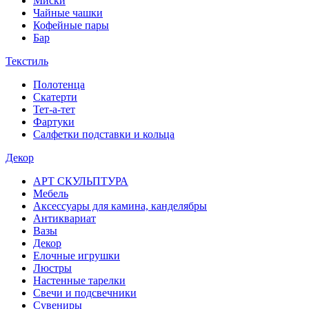
Миски
Чайные чашки
Кофейные пары
Бар
Текстиль
Полотенца
Скатерти
Тет-а-тет
Фартуки
Салфетки подставки и кольца
Декор
АРТ СКУЛЬПТУРА
Мебель
Аксессуары для камина, канделябры
Антиквариат
Вазы
Декор
Елочные игрушки
Люстры
Настенные тарелки
Свечи и подсвечники
Сувениры