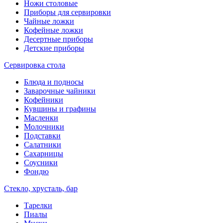
Ножи столовые
Приборы для сервировки
Чайные ложки
Кофейные ложки
Десертные приборы
Детские приборы
Сервировка стола
Блюда и подносы
Заварочные чайники
Кофейники
Кувшины и графины
Масленки
Молочники
Подставки
Салатники
Сахарницы
Соусники
Фондю
Стекло, хрусталь, бар
Тарелки
Пиалы