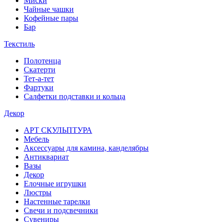
Миски
Чайные чашки
Кофейные пары
Бар
Текстиль
Полотенца
Скатерти
Тет-а-тет
Фартуки
Салфетки подставки и кольца
Декор
АРТ СКУЛЬПТУРА
Мебель
Аксессуары для камина, канделябры
Антиквариат
Вазы
Декор
Елочные игрушки
Люстры
Настенные тарелки
Свечи и подсвечники
Сувениры