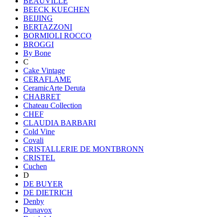
BEAUVILLE
BEECK KUECHEN
BEIJING
BERTAZZONI
BORMIOLI ROCCO
BROGGI
By Bone
C
Cake Vintage
CERAFLAME
CeramicArte Deruta
CHABRET
Chateau Collection
CHEF
CLAUDIA BARBARI
Cold Vine
Covali
CRISTALLERIE DE MONTBRONN
CRISTEL
Cuchen
D
DE BUYER
DE DIETRICH
Denby
Dunavox