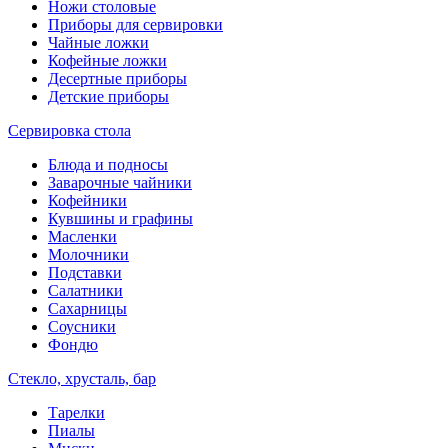
Ножи столовые
Приборы для сервировки
Чайные ложки
Кофейные ложки
Десертные приборы
Детские приборы
Сервировка стола
Блюда и подносы
Заварочные чайники
Кофейники
Кувшины и графины
Масленки
Молочники
Подставки
Салатники
Сахарницы
Соусники
Фондю
Стекло, хрусталь, бар
Тарелки
Пиалы