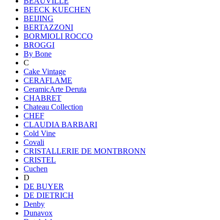
BEAUVILLE
BEECK KUECHEN
BEIJING
BERTAZZONI
BORMIOLI ROCCO
BROGGI
By Bone
C
Cake Vintage
CERAFLAME
CeramicArte Deruta
CHABRET
Chateau Collection
CHEF
CLAUDIA BARBARI
Cold Vine
Covali
CRISTALLERIE DE MONTBRONN
CRISTEL
Cuchen
D
DE BUYER
DE DIETRICH
Denby
Dunavox