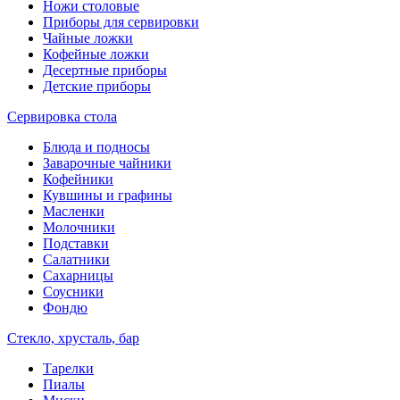
Ножи столовые
Приборы для сервировки
Чайные ложки
Кофейные ложки
Десертные приборы
Детские приборы
Сервировка стола
Блюда и подносы
Заварочные чайники
Кофейники
Кувшины и графины
Масленки
Молочники
Подставки
Салатники
Сахарницы
Соусники
Фондю
Стекло, хрусталь, бар
Тарелки
Пиалы