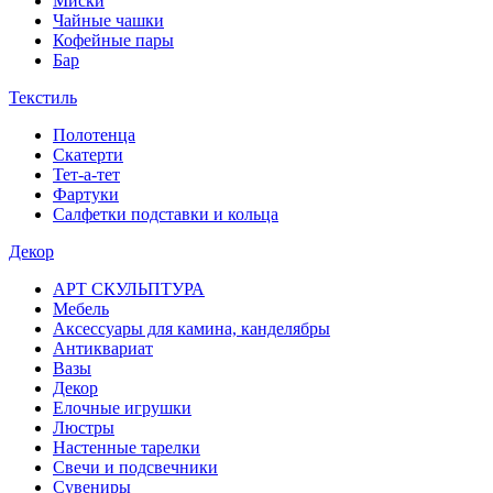
Миски
Чайные чашки
Кофейные пары
Бар
Текстиль
Полотенца
Скатерти
Тет-а-тет
Фартуки
Салфетки подставки и кольца
Декор
АРТ СКУЛЬПТУРА
Мебель
Аксессуары для камина, канделябры
Антиквариат
Вазы
Декор
Елочные игрушки
Люстры
Настенные тарелки
Свечи и подсвечники
Сувениры