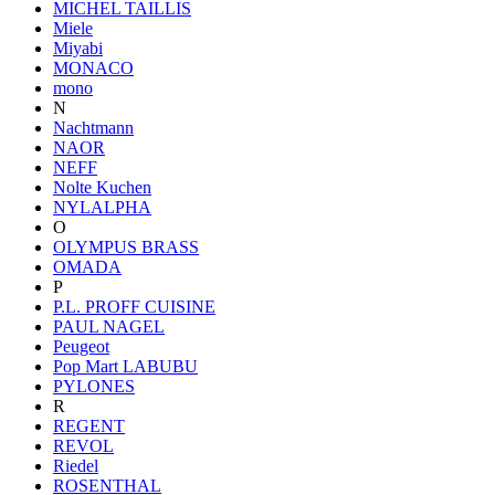
MICHEL TAILLIS
Miele
Miyabi
MONACO
mono
N
Nachtmann
NAOR
NEFF
Nolte Kuchen
NYLALPHA
O
OLYMPUS BRASS
OMADA
P
P.L. PROFF CUISINE
PAUL NAGEL
Peugeot
Pop Mart LABUBU
PYLONES
R
REGENT
REVOL
Riedel
ROSENTHAL