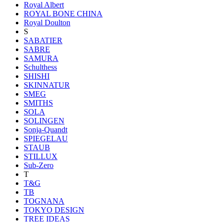
Royal Albert
ROYAL BONE CHINA
Royal Doulton
S
SABATIER
SABRE
SAMURA
Schulthess
SHISHI
SKINNATUR
SMEG
SMITHS
SOLA
SOLINGEN
Sonja-Quandt
SPIEGELAU
STAUB
STILLUX
Sub-Zero
T
T&G
TB
TOGNANA
TOKYO DESIGN
TREE IDEAS