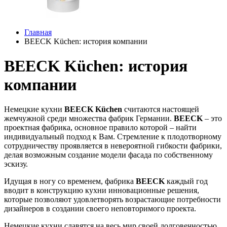
Главная
BEECK Küchen: история компании
BEECK Küchen: история
компании
Немецкие кухни
BEECK Küchen
считаются настоящей
жемчужной среди множества фабрик Германии.
BEECK
– это
проектная фабрика, основное правило которой – найти
индивидуальный подход к Вам. Стремление к плодотворному
сотрудничеству проявляется в невероятной гибкости фабрики,
делая возможным создание модели фасада по собственному
эскизу.
Идущая в ногу со временем, фабрика
BEECK
каждый год
вводит в конструкцию кухни инновационные решения,
которые позволяют удовлетворять возрастающие потребности
дизайнеров в создании своего неповторимого проекта.
Немецкие кухни славятся на весь мир своей долговечностью