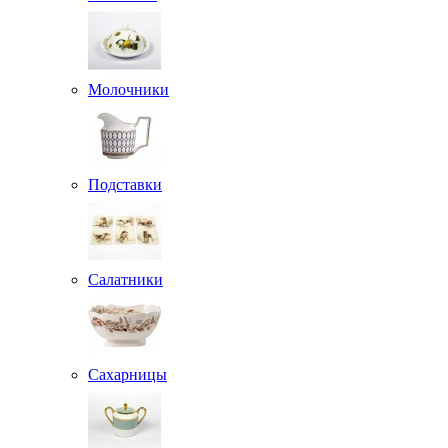
Молочники
Подставки
Салатники
Сахарницы