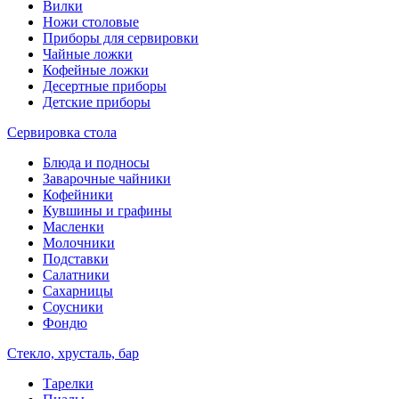
Вилки
Ножи столовые
Приборы для сервировки
Чайные ложки
Кофейные ложки
Десертные приборы
Детские приборы
Сервировка стола
Блюда и подносы
Заварочные чайники
Кофейники
Кувшины и графины
Масленки
Молочники
Подставки
Салатники
Сахарницы
Соусники
Фондю
Стекло, хрусталь, бар
Тарелки