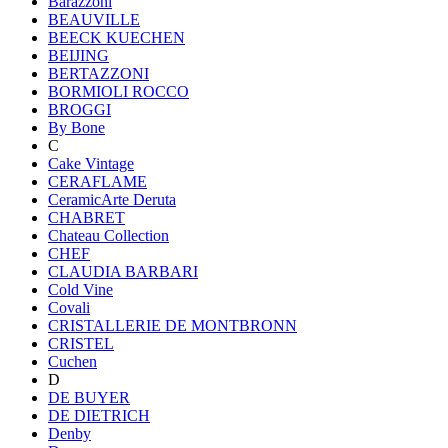
Barazzoni
BEAUVILLE
BEECK KUECHEN
BEIJING
BERTAZZONI
BORMIOLI ROCCO
BROGGI
By Bone
C
Cake Vintage
CERAFLAME
CeramicArte Deruta
CHABRET
Chateau Collection
CHEF
CLAUDIA BARBARI
Cold Vine
Covali
CRISTALLERIE DE MONTBRONN
CRISTEL
Cuchen
D
DE BUYER
DE DIETRICH
Denby