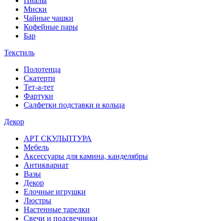
Пиалы
Миски
Чайные чашки
Кофейные пары
Бар
Текстиль
Полотенца
Скатерти
Тет-а-тет
Фартуки
Салфетки подставки и кольца
Декор
АРТ СКУЛЬПТУРА
Мебель
Аксессуары для камина, канделябры
Антиквариат
Вазы
Декор
Елочные игрушки
Люстры
Настенные тарелки
Свечи и подсвечники