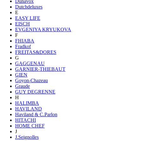
Dunavox
Dutchdeluxes
E
EASY LIFE
EISCH
EVGENIYA KRYUKOVA
F
FHIABA
Fradkof
FREITAS&DORES
G
GAGGENAU
GARNIER-THIEBAUT
GIEN
Goyon-Chazeau
Graude
GUY DEGRENNE
H
HALIMBA
HAVILAND
Haviland & C.Parlon
HITACHI
HOME CHEF
J
J.Seignolles