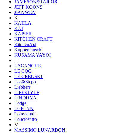
JAMESON&TAILOR
JEFF KOONS
JIANWEN
K
KAHLA
KAI
KAISER
KITCHEN CRAFT
KitchenAid
Kuppersbusch
KUSAMA YAYOI
L
LACANCHE
LE COQ
LE CREUSET
Leo&Steph
Liebherr
LIFESTYLE
LINDDNA
Lodge
LOFTNN
Lottocento
Loucicentro
M
MASSIMO LUNARDON