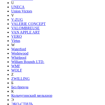
U
UNECA
Union Victors
V
V-ZUG
VALERIE CONCEPT
VALOMBREUSE
VAN APPLE ART
VERO
Virtus
W
Waterford
Wedgwood
Whirlpool
William Bounds LTD.
WMF
WOLF
Z
ZWILLING
Б
Без бренда
К
Кольчугинский мельхиор
Э
ЭКО-СТИЛЬ